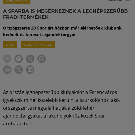
Labdarúgás
LABDARÚGÁS
A SPARBA IS MEGÉRKEZNEK A LEGNÉPSZERŰBB
FRADI-TERMÉKEK
Szakosztályok
Országszerte 20 Spar áruházban már elérhetőek klubunk
kedvelt és keresett ajándéktárgyai.
Meccscenter
SPAR
FRADI-TERMÉKEK
Klub
Szolgáltatások
Az ország legnépszerűbb klubjaként a Ferencváros
Shop
igyekszik minél közelebb kerülni a szurkolóihoz, akik
országszerte megtalálhatják a zöld-fehér
ajándéktárgyakat a lakóhelyükhöz közeli Spar
Közösség
áruházakban.