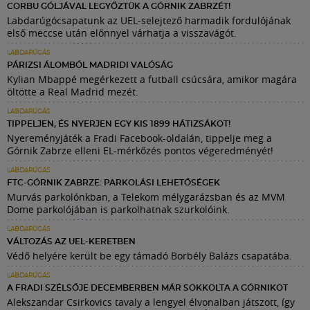
CORBU GÓLJÁVAL LEGYŐZTÜK A GÓRNIK ZABRZÉT!
Labdarúgócsapatunk az UEL-selejtező harmadik fordulójának
első meccse után előnnyel várhatja a visszavágót.
LABDARÚGÁS
PÁRIZSI ÁLOMBÓL MADRIDI VALÓSÁG
Kylian Mbappé megérkezett a futball csúcsára, amikor magára
öltötte a Real Madrid mezét.
LABDARÚGÁS
TIPPELJEN, ÉS NYERJEN EGY KIS 1899 HÁTIZSÁKOT!
Nyereményjáték a Fradi Facebook-oldalán, tippelje meg a
Górnik Zabrze elleni EL-mérkőzés pontos végeredményét!
LABDARÚGÁS
FTC-GÓRNIK ZABRZE: PARKOLÁSI LEHETŐSÉGEK
Murvás parkolónkban, a Telekom mélygarázsban és az MVM
Dome parkolójában is parkolhatnak szurkolóink.
LABDARÚGÁS
VÁLTOZÁS AZ UEL-KERETBEN
Védő helyére került be egy támadó Borbély Balázs csapatába.
LABDARÚGÁS
A FRADI SZÉLSŐJE DECEMBERBEN MÁR SOKKOLTA A GÓRNIKOT
Alekszandar Csirkovics tavaly a lengyel élvonalban játszott, így