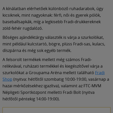
Múzeum
A kínálatban elérhetőek különböző ruhadarabok, úgy
kicsiknek, mint nagyoknak: férfi, női és gyerek pólók,
English
baseballsapkák, míg a legkisebb Fradi-drukkereknek
zöld-fehér rugdalózó.
Bőséges ajándéktárgy választék is várja a szurkolókat,
mint például kulcstartó, bögre, plüss Fradi-sas, kulacs,
díszpárna és még sok egyéb termék.
A felsorolt termékek mellett még számos Fradi-
relikviával, ruházati termékkel és kiegészítővel várja a
szurkolókat a Groupama Aréna mellett található
Fradi
Shop
(nyitva: hétfőtől szombatig 10:00-19:00, vasárnap a
hazai mérkőzésekhez igazítva), valamint az FTC-MVM
Népligeti Sportközpont melletti Fradi Bolt (nyitva
hétfőtől péntekig 14:00-19:00).