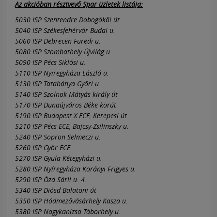
Az akcióban résztvevő Spar üzletek listája:
5030 ISP Szentendre Dobogókői út
5040 ISP Székesfehérvár Budai u.
5060 ISP Debrecen Füredi u.
5080 ISP Szombathely Újvilág u.
5090 ISP Pécs Siklósi u.
5110 ISP Nyiregyháza László u.
5130 ISP Tatabánya Győri u.
5140 ISP Szolnok Mátyás király út
5170 ISP Dunaújváros Béke körút
5190 ISP Budapest X ECE, Kerepesi út
5210 ISP Pécs ECE, Bajcsy-Zsilinszky u.
5240 ISP Sopron Selmeczi u.
5260 ISP Győr ECE
5270 ISP Gyula Kétegyházi u.
5280 ISP Nyíregyháza Korányi Frigyes u.
5290 ISP Ózd Sárli u. 4.
5340 ISP Diósd Balatoni út
5350 ISP Hódmezővásárhely Kasza u.
5380 ISP Nagykanizsa Táborhely u.