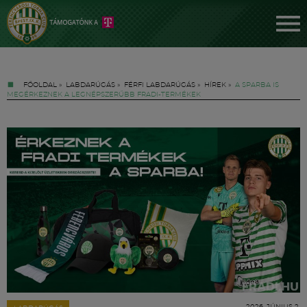
FŐOLDAL
»
LABDARÚGÁS
»
FÉRFI LABDARÚGÁS
»
HÍREK
»
A SPARBA IS
MEGÉRKEZNEK A LEGNÉPSZERŰBB FRADI-TERMÉKEK
Jegyek
FM YouTube +
Hírek
2026. JÚNIUS 2.