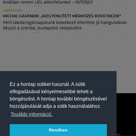
kiválóan ismeri UEL-ellenfelünket – INTERJÚ!
LABDARÚGÁS
MICHAL GASPARIK: „KIEGYENLÍTETT MÉRKŐZÉS KÖVETKEZIK”
Férfi labdarúgócsapatunk következő ellenfele jó hangulatban
készül a szerdai, budapesti selejtezőre.
Ez a honlap sütiket használ. A sütik
elfogadásával kényelmesebbé teheti a
böngészést. A honlap további böngészésével
hozzájárulását adja a sütik használatához.
További információ.
Rendben
A FERENCVÁROSI TORNA CLUB HIVATALOS