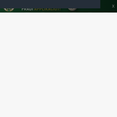
HONLAPJA
X
SAJTÓCENTER
KAPCSOLAT
IMPRESSZUM
MODERÁLÁSI ALAPELVEK
HONLAP ADATKEZELÉSI TÁJÉKOZTATÓ
A Ferencvárosi Torna Club hivatalos honlapja
Az oldalon található írott és képi anyagok csak a forrás pontos
megjelölésével, internetes felhasználás esetén aktív hivatkozással
használhatóak fel.