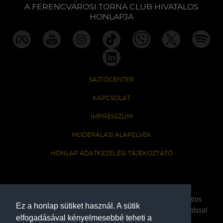
A FERENCVÁROSI TORNA CLUB HIVATALOS
HONLAPJA
SAJTÓCENTER
KAPCSOLAT
IMPRESSZUM
MODERÁLÁSI ALAPELVEK
HONLAP ADATKEZELÉSI TÁJÉKOZTATÓ
A Ferencvárosi Torna Club hivatalos honlapja
Az oldalon található írott és képi anyagok csak a forrás pontos
Ez a honlap sütiket használ. A sütik
megjelölésével, internetes felhasználás esetén aktív hivatkozással
elfogadásával kényelmesebbé teheti a
használhatóak fel.