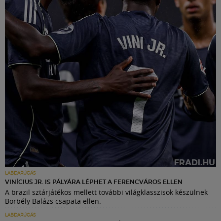
LABDARÚGÁS
VINÍCIUS JR. IS PÁLYÁRA LÉPHET A FERENCVÁROS ELLEN
A brazil sztárjátékos mellett további világklasszisok készülnek
Borbély Balázs csapata ellen.
LABDARÚGÁS