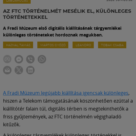
Labdarúgás
LABDARÚGÁS
AZ FTC TÖRTÉNELMÉT MESÉLIK EL, KÜLÖNLEGES
TÖRTÉNETEKKEL
Szakosztályok
A Fradi Múzeum első digitális kiállításának tárgyemlékei
különleges történeteket hordoznak magukban.
Meccscenter
HAJNAL TAMÁS
MARTOS GYŐZŐ
LEANDRO
TOBAK CSABA
Klub
Szolgáltatások
A Fradi Múzeum legújabb kiállítása igencsak különleges
,
Shop
hiszen a Telekom támogatásának köszönhetően ezúttal a
kiállítótér falain túl, digitális térben is megtekinthetők a
friss gyűjtemények, az FTC történelmén végighaladó
Közösség
kitűzők.
A különleges tárgyemlékek különleges történekkel is