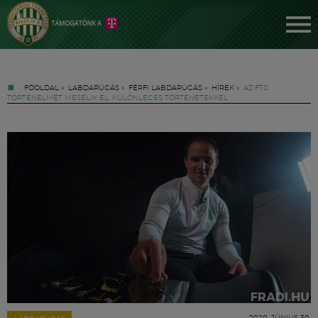
FŐOLDAL
»
LABDARÚGÁS
»
FÉRFI LABDARÚGÁS
»
HÍREK
»
AZ FTC
TÖRTÉNELMÉT MESÉLIK EL, KÜLÖNLEGES TÖRTÉNETEKKEL
Jegyek
FM YouTube +
Hírek
2020. JÚNIUS 30.