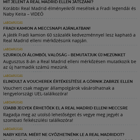
MIT JELENT A REAL MADRID ELLEN JÁTSZANI?
Korábbi Real Madrid-élményeikről meséltek a Fradi legendái és
Naby Keita – VIDEÓ
LABDARÚGÁS
FRADI KAMION A MECCSNAPI AJÁNLATBAN!
A játék Fradi kamion 60 százalék kedvezménnyel lesz kapható a
Real Madrid elleni mérkőzésünk napján.
LABDARÚGÁS
SZURKOLÓI ÁLOMBÓL VALÓSÁG – BEMUTATJUK ÚJ MEZÜNKET
Augusztus 8-án a Real Madrid elleni mérkőzésen mutatkozik be
az új harmadik számú mezünk.
LABDARÚGÁS
ELINDULT A VOUCHEREK ÉRTÉKESÍTÉSE A GÓRNIK ZABRZE ELLEN
Vouchert csak magyar állampolgárok vásárolhatnak a
lengyelországi UEL-találkozóra!
LABDARÚGÁS
ÚJABB JEGYEK ÉRHETŐEK EL A REAL MADRID ELLENI MECCSRE
Ragadja meg az utolsó lehetőséget és vegye meg jegyét a
szombati felkészülési találkozóra!
LABDARÚGÁS
NABY KEITA: MIÉRT NE GYŐZHETNÉNK LE A REAL MADRIDOT?