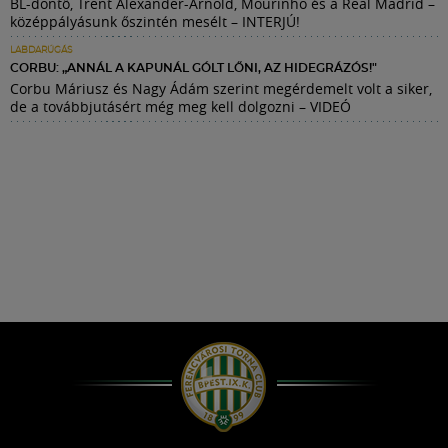
BL-döntő, Trent Alexander-Arnold, Mourinho és a Real Madrid –
középpályásunk őszintén mesélt – INTERJÚ!
LABDARÚGÁS
CORBU: „ANNÁL A KAPUNÁL GÓLT LŐNI, AZ HIDEGRÁZÓS!"
Corbu Máriusz és Nagy Ádám szerint megérdemelt volt a siker,
de a továbbjutásért még meg kell dolgozni – VIDEÓ