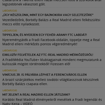
legszebbnek választott gólt.
LABDARÚGÁS
„ÚGY KÉSZÜLÜNK, MINT EGY BAJNOKIRA VAGY SELEJTEZŐRE”
Vezetőedzőnk, Borbély Balázs a Real Madrid elleni felkészülési
meccs előtt nyilatkozott.
LABDARÚGÁS
TIPPELJEN, ÉS NYERJEN EGY FEHÉR-ARANY FTC LABDÁT!
Nyereményjáték a Fradi Facebook-oldalán, tippelje meg a Real
Madrid elleni mérkőzés pontos végeredményét!
LABDARÚGÁS
EXKLUZÍV FELVÉTELEK AZ FTC-REAL MADRID MÉRKŐZÉSRŐL!
A FradiMédia YouTube+ klubtagjainak mindent megmutatunk a
kulisszák mögött történtekből! Fizessen elő!
LABDARÚGÁS
VINÍCIUS JR. IS PÁLYÁRA LÉPHET A FERENCVÁROS ELLEN
A brazil sztárjátékos mellett további világklasszisok készülnek
Borbély Balázs csapata ellen.
LABDARÚGÁS
MIT JELENT A REAL MADRID ELLEN JÁTSZANI?
Korábbi Real Madrid-élményeikről meséltek a Fradi legendái és
Naby Keita – VIDEÓ