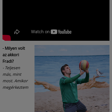
- Milyen volt
az akkori
Fradi?
- Teljesen
más, mint
most. Amikor
megérkeztem