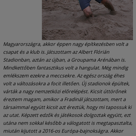
Magyarországra, akkor éppen nagy építkezésben volt a
csapat és a klub is. Játszottam az Albert Flórián
Stadionban, aztán az újban, a Groupama Arénában is.
Mindkettőben fantasztikus volt a hangulat. Még mindig
emlékszem ezekre a meccsekre. Az egész ország éhes
volt a változásokra a focit illetően. Új stadionok épültek,
várták a nagy nemzetközi előrelépést. Kicsit úttörőnek
éreztem magam, amikor a Fradinál játszottam, mert a
társaimmal együtt kicsit azt éreztük, hogy mi tapossuk ki
az utat. Képzett edzők és játékosok dolgoztak együtt, ezt
utána nem sokkal később a válogatott is megtapasztalta,
miután kijutott a 2016-os Európa-bajnokságra. Akkor