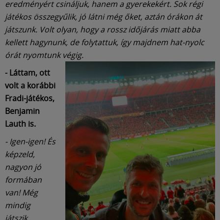
eredményért csináljuk, hanem a gyerekekért. Sok régi
játékos összegyűlik, jó látni még őket, aztán órákon át
játszunk. Volt olyan, hogy a rossz időjárás miatt abba
kellett hagynunk, de folytattuk, így majdnem hat-nyolc
órát nyomtunk végig.
- Láttam, ott
volt a korábbi
Fradi-játékos,
Benjamin
Lauth is.
- Igen-igen! És
képzeld,
nagyon jó
formában
van! Még
mindig
játszik.