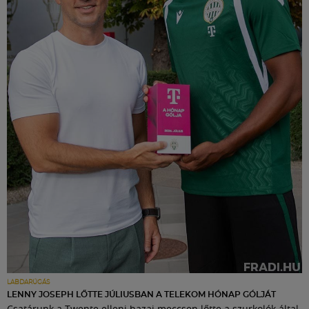
LABDARÚGÁS
LENNY JOSEPH LŐTTE JÚLIUSBAN A TELEKOM HÓNAP GÓLJÁT
Csatárunk a Twente elleni hazai meccsen lőtte a szurkolók által