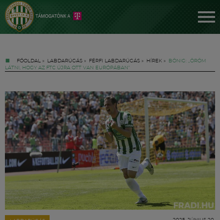
FŐOLDAL
»
LABDARÚGÁS
»
FÉRFI LABDARÚGÁS
»
HÍREK
»
BÖNIG: „ÖRÖM
LÁTNI, HOGY AZ FTC ÚJRA OTT VAN EURÓPÁBAN”
Jegyek
FM YouTube +
Hírek
2025. JÚNIUS 20.