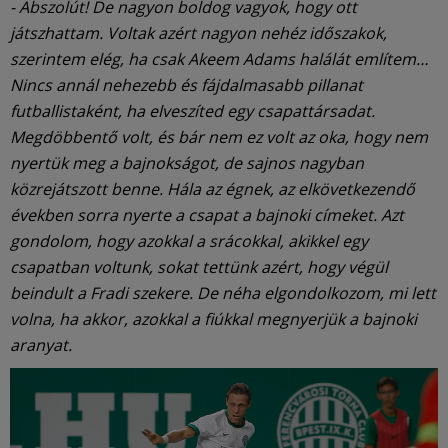
- Abszolút! De nagyon boldog vagyok, hogy ott
játszhattam. Voltak azért nagyon nehéz időszakok,
szerintem elég, ha csak Akeem Adams halálát említem…
Nincs annál nehezebb és fájdalmasabb pillanat
futballistaként, ha elveszíted egy csapattársadat.
Megdöbbentő volt, és bár nem ez volt az oka, hogy nem
nyertük meg a bajnokságot, de sajnos nagyban
közrejátszott benne. Hála az égnek, az elkövetkezendő
években sorra nyerte a csapat a bajnoki címeket. Azt
gondolom, hogy azokkal a srácokkal, akikkel egy
csapatban voltunk, sokat tettünk azért, hogy végül
beindult a Fradi szekere. De néha elgondolkozom, mi lett
volna, ha akkor, azokkal a fiúkkal megnyerjük a bajnoki
aranyat.