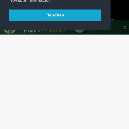
További információ.
Rendben
A FERENCVÁROSI TORNA CLUB HIVATALOS
HONLAPJA
X
SAJTÓCENTER
KAPCSOLAT
IMPRESSZUM
MODERÁLÁSI ALAPELVEK
HONLAP ADATKEZELÉSI TÁJÉKOZTATÓ
A Ferencvárosi Torna Club hivatalos honlapja