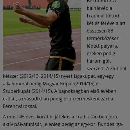
Múzeum
Bochumtól. A
balhátvéd a
Fradinál töltött
English
két és fél éve alatt
összesen 88
tétmérkőzésen
lépett pályára,
ezeken pedig
három gólt
szerzett. A klubbal
kétszer (2012/13, 2014/15) nyert Ligakupát, egy-egy
alkalommal pedig Magyar Kupát (2014/15) és
Szuperkupát (2014/15). A bajnokságban első évében
ezüst-, a másodikban pedig bronzérmesként zárt a
Ferencvárossal.
A most 45 éves korábbi játékos a Fradi után befejezte
aktív pályafutását, jelenleg pedig az egykori Bundesliga-