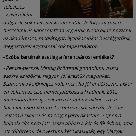
Televíziós
szakértőként
dolgozik, sok meccset kommentál, de folyamatosan
beszélünk és kapcsolatban vagyunk. Néha eljön hozzánk
az akadémiára, meglátogat, ilyenkor jókat beszélgetünk,
megosztunk egymással sok tapasztalatot.
- Szóba kerülnek esetleg a ferencvárosi emlékek?
- Persze-persze! Mindig örömmel gondolunk vissza
azokra az időkre, nagyon jól éreztük magunkat.
Számomra különleges volt, mert ha jól emlékszem, akkor
én voltam az első német játékosa a Fradinak. 2012
novemberében igazoltam a Fradihoz, akkor is már
harminc felett jártam, karrierem csúcsán túl, de éhes
voltam a sikerre és mindig nyerni akartam. Sajnos a
bajnoki cím nem jött össze abban a két és fél évben, amit
ott töltöttem, de nyertünk két Ligakupát, egy Magyar