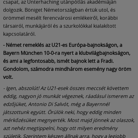
csapat, az Unterhaching utánpótlás akadémiáján
dolgozik. Böniget Németországban értük utol, és
örömmel mesélt ferencvárosi emlékeiről, korábbi
társairól, munkájáról és a szurkolókkal kialakított
kapcsolatáról.
- Német remeklés az U21-es Európa-bajnokságon, a
Bayern München 10-0-ra nyert a klubvilágbajnokságon,
és ami a legfontosabb, ismét bajnok lett a Fradi.
Gondolom, számodra mindhárom esemény nagy öröm
volt.
- Igen, abszolút! Az U21-esek összes meccsét követtem
eddig, nagyon jó munkát végeznek, ráadásul ismerem az
edzőjüket, Antonio Di Salvót, még a Bayernnél
játszottunk együtt. Örülök neki, hogy eddig minden
mérkőzésüket megnyerték. Most majd jönnek az olaszok,
azt nehéz megtippelni, hogy ott milyen eredmény
születik. Szerintem készen állnak arra, hogy a legjobb