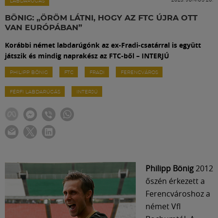
Labdarúgás
LABDARÚGÁS
BÖNIG: „ÖRÖM LÁTNI, HOGY AZ FTC ÚJRA OTT
VAN EURÓPÁBAN”
Szakosztályok
Korábbi német labdarúgónk az ex-Fradi-csatárral is együtt
játszik és mindig naprakész az FTC-ből – INTERJÚ
Meccscenter
PHILIPP BÖNIG
FTC
FRADI
FERENCVÁROS
FÉRFI LABDARÚGÁS
INTERJÚ
Klub
Szolgáltatások
Shop
Philipp Bönig
2012
őszén érkezett a
Közösség
Ferencvároshoz a
német Vfl