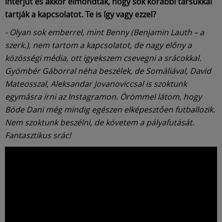
interjút és akkor elmondták, hogy sok korábbi társukkal
tartják a kapcsolatot. Te is így vagy ezzel?
- Olyan sok emberrel, mint Benny (Benjamin Lauth – a
szerk.), nem tartom a kapcsolatot, de nagy előny a
közösségi média, ott igyekszem csevegni a srácokkal.
Gyömbér Gáborral néha beszélek, de Somáliával, David
Mateosszal, Aleksandar Jovanoviccsal is szoktunk
egymásra írni az Instagramon. Örömmel látom, hogy
Böde Dani még mindig egészen elképesztően futballozik.
Nem szoktunk beszélni, de követem a pályafutását.
Fantasztikus srác!