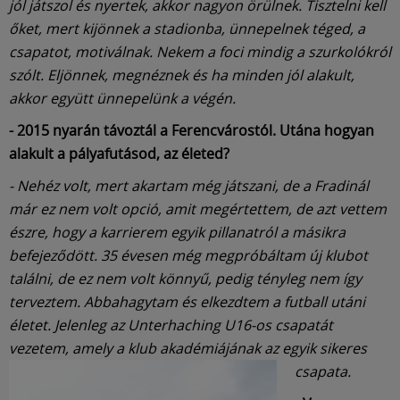
jól játszol és nyertek, akkor nagyon örülnek. Tisztelni kell
őket, mert kijönnek a stadionba, ünnepelnek téged, a
csapatot, motiválnak. Nekem a foci mindig a szurkolókról
szólt. Eljönnek, megnéznek és ha minden jól alakult,
akkor együtt ünnepelünk a végén.
- 2015 nyarán távoztál a Ferencvárostól. Utána hogyan
alakult a pályafutásod, az életed?
- Nehéz volt, mert akartam még játszani, de a Fradinál
már ez nem volt opció, amit megértettem, de azt vettem
észre, hogy a karrierem egyik pillanatról a másikra
befejeződött. 35 évesen még megpróbáltam új klubot
találni, de ez nem volt könnyű, pedig tényleg nem így
terveztem. Abbahagytam és elkezdtem a futball utáni
életet. Jelenleg az Unterhaching U16-os csapatát
vezetem, amely a klub akadémiájának az egyik sikeres
csapata.