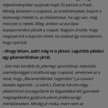
teljesítményüket nyújtsák majd. És persze a Fradi…
Mindig követem a csapatot, az eredményeket, bújom a
közösségi médiát is, az oldalaitokat, ha úgy van, még
meccset is nézek, főleg, amikor az európai
kupaporondon játszik a csapat. Nagyon örülök, hogy
megnyertük a bajnoki címet, ha szabad így mondanom,
hogy nyertük.
- Ahogy láttam, azért még te is játszol. Legutóbb például
egy gálamérkőzésen jártál.
- Sok más korábbi és jelenlegi sportolóval, televíziós
személyiséggel csináltunk egy csapatat, amelynek az a
neve, hogy „Bananenflanker Legenden” („a csavart
beadás legendái – a szerk.). Évente három-négy
alkalommal összegyűlünk és fogyatékkal élő gyerekek
megsegítésére gyűjtünk pénzt jótékonysági
mérkőzéseken. Mindig jó móka, mert nem az