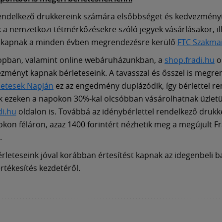
rendelkező drukkereink számára elsőbbséget és kedvezmény
k a nemzetközi tétmérkőzésekre szóló jegyek vásárlásakor, il
 kapnak a minden évben megrendezésre kerülő
FTC Szakma
opban, valamint online webáruházunkban, a
shop.fradi.hu
o
zményt kapnak bérleteseink. A tavasszal és ősszel is megr
letesek Napján
ez az engedmény duplázódik, így bérlettel r
k ezeken a napokon 30%-kal olcsóbban vásárolhatnak üzlet
di.hu
oldalon is. Továbbá az idénybérlettel rendelkező drukk
on féláron, azaz 1400 forintért nézhetik meg a megújult Fr
.
érleteseink jóval korábban értesítést kapnak az idegenbeli b
rtékesítés kezdetéről.