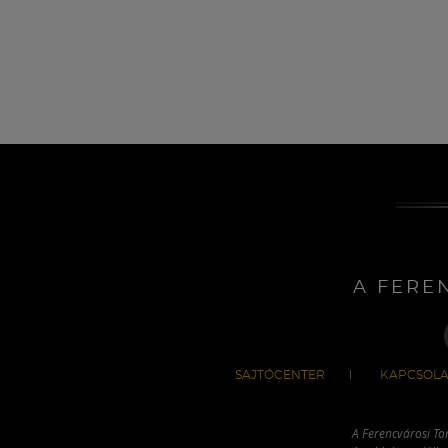
A FERE
SAJTÓCENTER
KAPCSOLA
A Ferencvárosi To