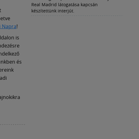
Real Madrid látogatása kapcsán
t
készítettünk interjút.
letve
i Napra
!
ldalon is
endezésre
endelkező
ünkben és
ereink
adi
ajnokikra