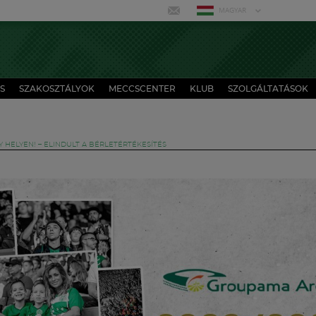
MAGYAR
S
SZAKOSZTÁLYOK
MECCSCENTER
KLUB
SZOLGÁLTATÁSOK
Y HELYEN! – ELINDULT A BÉRLETÉRTÉKESÍTÉS