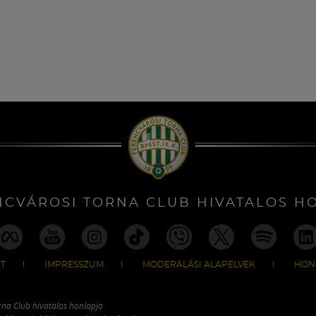
NCVÁROSI TORNA CLUB HIVATALOS H
T
IMPRESSZUM
MODERÁLÁSI ALAPELVEK
HON
rna Club hivatalos honlapja