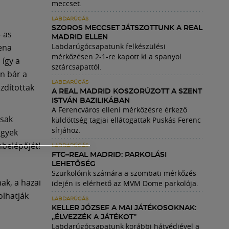
meccset.
LABDARÚGÁS
SZOROS MECCSET JÁTSZOTTUNK A REAL
-as
MADRID ELLEN
Labdarúgócsapatunk felkészülési
ena
mérkőzésen 2-1-re kapott ki a spanyol
így a
sztárcsapattól.
n bár a
LABDARÚGÁS
zdítottak
A REAL MADRID KOSZORÚZOTT A SZENT
ISTVÁN BAZILIKÁBAN
A Ferencváros elleni mérkőzésre érkező
csak
küldöttség tagjai ellátogattak Puskás Ferenc
sírjához.
egyek
nbelépőjét!
LABDARÚGÁS
FTC–REAL MADRID: PARKOLÁSI
LEHETŐSÉG
Szurkolóink számára a szombati mérkőzés
ak, a hazai
idején is elérhető az MVM Dome parkolója.
lhatják
LABDARÚGÁS
KELLER JÓZSEF A MAI JÁTÉKOSOKNAK:
„ÉLVEZZÉK A JÁTÉKOT”
Labdarúgócsapatunk korábbi hátvédjével a