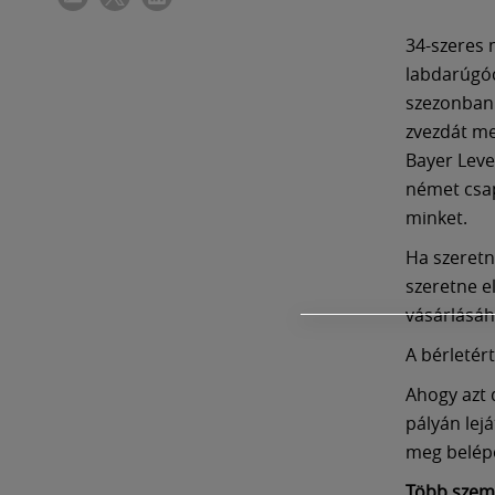
34-szeres 
labdarúgóc
szezonban.
zvezdát me
Bayer Lev
német csap
minket.
Ha szeretn
szeretne e
vásárlásáh
A bérletér
Ahogy azt 
pályán lej
meg belép
Több szemp