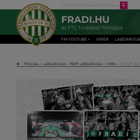
FRADI.HU
az FTC hivatalos honlapja
FM YOUTUBE +
HÍREK
LABDARÚGÁ
FŐOLDAL
»
LABDARÚGÁS
»
FÉRFI LABDARÚGÁS
»
HÍREK
»
EGYÜTT, EG