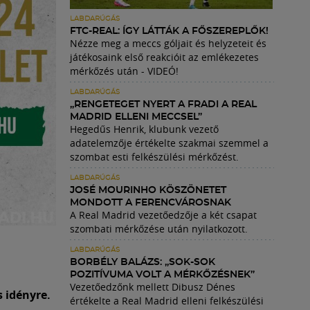
LABDARÚGÁS
FTC-REAL: ÍGY LÁTTÁK A FŐSZEREPLŐK!
Nézze meg a meccs góljait és helyzeteit és
játékosaink első reakcióit az emlékezetes
mérkőzés után - VIDEÓ!
LABDARÚGÁS
„RENGETEGET NYERT A FRADI A REAL
MADRID ELLENI MECCSEL”
Hegedűs Henrik, klubunk vezető
adatelemzője értékelte szakmai szemmel a
szombat esti felkészülési mérkőzést.
LABDARÚGÁS
JOSÉ MOURINHO KÖSZÖNETET
MONDOTT A FERENCVÁROSNAK
A Real Madrid vezetőedzője a két csapat
szombati mérkőzése után nyilatkozott.
LABDARÚGÁS
BORBÉLY BALÁZS: „SOK-SOK
POZITÍVUMA VOLT A MÉRKŐZÉSNEK”
Vezetőedzőnk mellett Dibusz Dénes
 idényre.
értékelte a Real Madrid elleni felkészülési