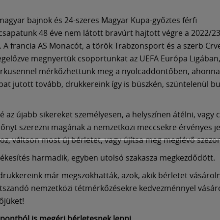
magyar bajnok és 24-szeres Magyar Kupa-győztes férfi
sapatunk 48 éve nem látott bravúrt hajtott végre a 2022/23
 A francia AS Monacót, a török Trabzonsport és a szerb Crv
gelőzve megnyertük csoportunkat az UEFA Európa Ligában, 
erkusennel mérkőzhettünk meg a nyolcaddöntőben, ahonna
at jutott tovább, drukkereink így is büszkén, szüntelenül bu
é az újabb sikereket személyesen, a helyszínen átélni, vagy 
lőnyt szerezni magának a nemzetközi meccsekre érvényes j
oz, váltson most új bérletet, vagy újítsa meg meglévő szezo
tékesítés harmadik, egyben utolsó szakasza megkezdődött.
drukkereink már megszokhatták, azok, akik bérletet vásároln
átszandó nemzetközi tétmérkőzésekre kedvezménnyel vásáro
őjüket!
ontból is megéri bérletesnek lenni