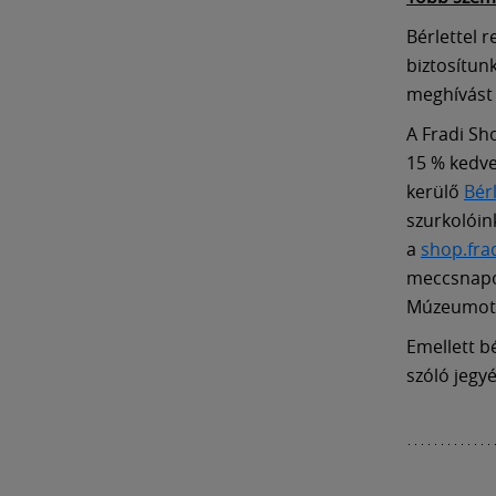
Bérlettel 
biztosítun
meghívást
A Fradi Sh
15 % kedve
kerülő
Bér
szurkolóin
a
shop.fra
meccsnapok
Múzeumot
Emellett b
szóló jegyé