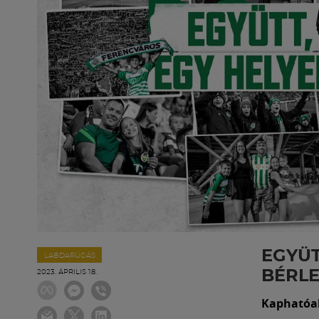
EGYÜT
LABDARÚGÁS
BÉRLE
2023. ÁPRILIS 18.
Kaphatóak