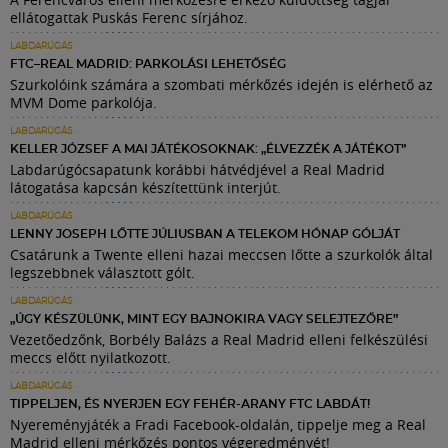
ellátogattak Puskás Ferenc sírjához.
LABDARÚGÁS
FTC–REAL MADRID: PARKOLÁSI LEHETŐSÉG
Szurkolóink számára a szombati mérkőzés idején is elérhető az
MVM Dome parkolója.
LABDARÚGÁS
KELLER JÓZSEF A MAI JÁTÉKOSOKNAK: „ÉLVEZZÉK A JÁTÉKOT”
Labdarúgócsapatunk korábbi hátvédjével a Real Madrid
látogatása kapcsán készítettünk interjút.
LABDARÚGÁS
LENNY JOSEPH LŐTTE JÚLIUSBAN A TELEKOM HÓNAP GÓLJÁT
Csatárunk a Twente elleni hazai meccsen lőtte a szurkolók által
legszebbnek választott gólt.
LABDARÚGÁS
„ÚGY KÉSZÜLÜNK, MINT EGY BAJNOKIRA VAGY SELEJTEZŐRE”
Vezetőedzőnk, Borbély Balázs a Real Madrid elleni felkészülési
meccs előtt nyilatkozott.
LABDARÚGÁS
TIPPELJEN, ÉS NYERJEN EGY FEHÉR-ARANY FTC LABDÁT!
Nyereményjáték a Fradi Facebook-oldalán, tippelje meg a Real
Madrid elleni mérkőzés pontos végeredményét!