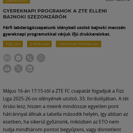
Labdarúgás
LABDARÚGÁS
GYEREKNAPI PROGRAMOK A ZTE ELLENI
BAJNOKI SZEZONZÁRÓN
Szakosztályok
Férfi labdarúgócsapatunk idénybeli utolsó bajnoki meccsén
gyereknapi programokkal várjuk ifjú drukkereinket.
Meccscenter
FIZZ LIGA
GYEREKNAP
MECCSNAPI PROGRAMOK
Klub
Szolgáltatások
Május 16-án 17:15-tól a ZTE FC csapatát fogadjuk a Fizz
Shop
Liga 2025-26-os idényének utolsó, 33. fordulójában. A tét
óriási lesz, hiszen a mieink mindössze egyetlen pont
hátránnyal állnak a tabella második helyén, így abban az
Közösség
esetben, ha sikerül győznünk, miközben az ETO nem
tudja mindhárom pontot begyűjteni, vagy döntetlent