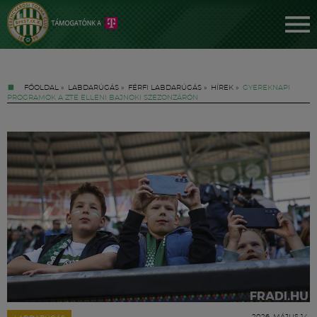
FŐOLDAL
»
LABDARÚGÁS
»
FÉRFI LABDARÚGÁS
»
HÍREK
»
GYEREKNAPI
PROGRAMOK A ZTE ELLENI BAJNOKI SZEZONZÁRÓN
Jegyek
FM YouTube +
Hírek
2026. MÁJUS 14.