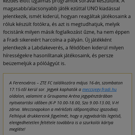
kezdés előtt izgalmas programok sorával készülünk. A
magasabb/alacsonyabb játék ezúttal UNO kiadással
jelentkezik, ismét kiderül, hogyan reagáltak játékosaink a
róluk készült fotókra, és azt is megtudhatjuk, melyik
focistánk milyen másik foglalkozást űzne, ha nem éppen
a Fradi sikereiért harcolna a pályán. Új játékként
jelentkezik a Labdakeverés, a félidőben kiderül milyen
hírességekre hasonlítanak játékosaink, és persze
beüzemeljük a pólóágyút is.
A Ferencváros – ZTE FC találkozóra május 16-án, szombaton
17:15-től kerül sor. Jegyek kaphatók a
meccsjegy.fradi.hu
oldalon, valamint a Groupama Aréna jegypénztárában
nyitvatartási időben (K-P 10.00-18.00, Szo 9.00-13.00, V-H
zárva. Meccsnapokon a mérkőzés időpontjához igazodva).
Felhívjuk drukkereink figyelmét, hogy a jegyvásárlás legelső,
elengedhetetlen feltétele továbbra is a szurkolói kártya
megléte!