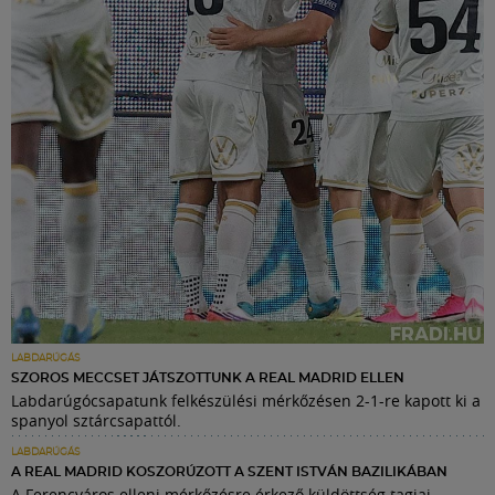
LABDARÚGÁS
SZOROS MECCSET JÁTSZOTTUNK A REAL MADRID ELLEN
Labdarúgócsapatunk felkészülési mérkőzésen 2-1-re kapott ki a
spanyol sztárcsapattól.
LABDARÚGÁS
A REAL MADRID KOSZORÚZOTT A SZENT ISTVÁN BAZILIKÁBAN
A Ferencváros elleni mérkőzésre érkező küldöttség tagjai