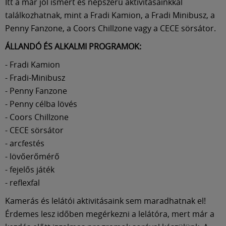
Itt a már jól ismert és népszerű aktivitásainkkal
találkozhatnak, mint a Fradi Kamion, a Fradi Minibusz, a
Penny Fanzone, a Coors Chillzone vagy a CECE sörsátor.
ÁLLANDÓ ÉS ALKALMI PROGRAMOK:
- Fradi Kamion
- Fradi-Minibusz
- Penny Fanzone
- Penny célba lövés
- Coors Chillzone
- CECE sörsátor
- arcfestés
- lövőerőmérő
- fejelős játék
- reflexfal
Kamerás és lelátói aktivitásaink sem maradhatnak el!
Érdemes lesz időben megérkezni a lelátóra, mert már a