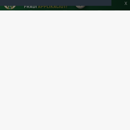
HONLAPJA
X
SAJTÓCENTER
KAPCSOLAT
IMPRESSZUM
MODERÁLÁSI ALAPELVEK
HONLAP ADATKEZELÉSI TÁJÉKOZTATÓ
A Ferencvárosi Torna Club hivatalos honlapja
Az oldalon található írott és képi anyagok csak a forrás pontos
megjelölésével, internetes felhasználás esetén aktív hivatkozással
használhatóak fel.