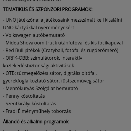
TEMATIKUS ÉS SZPONZORI PROGRAMOK:
- UNO játékzóna: a játékosaink mezszámát kell kitalálni
UNO kártyákkal nyereményekért
- Volkswagen autóbemutató
- Midea Showroom truck utánfutóval és kis focikapuval
- Red Bull játékok (Crazyball, fotófal és rugóerőmérő)
- ORFK-OBB: szimulátorok, interaktív
közlekedésbiztonsági aktivitások
- OTB: tűzmegelőzési sátor, digitális oltófal,
gyerekfoglalkoztató sátor, füstszemüveg sátor
- Mentőkutyás Szolgálat bemutató
- Penny kóstoltatás
- Szentkirályi kóstoltatás
- Fradi Élményműhely toborzás
Állandó és alkalmi programok