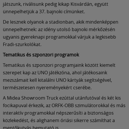
Múzeum
játszunk, riválisunk pedig kikap Kisvárdán, együtt
ünnepelhetjük a 37. bajnoki címünket.
English
De lesznek olyanok a stadionban, akik mindenképpen
ünnepelhetnek: az idény utolsó bajnoki mérkőzésén
ugyanis gyereknapi programokkal várjuk a legkisebb
Fradi-szurkolókat.
Tematikus és szponzori programok
Tematikus és szponzori programjaink között kiemelt
szerepet kap az UNO játékzóna, ahol játékosaink
mezszámait kell kitalálni UNO kártyák segítségével,
természetesen nyereményekért cserébe.
A Midea Showroom Truck ezúttal utánfutóval és két kis
focikapuval érkezik, az ORFK-OBB szimulátorokkal és más
interaktív programokkal népszerűsíti a biztonságos
közlekedést, és alighanem óriási sikerre számíthat a
mentőkutyás bemutató is.