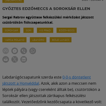
Labdarúgás
LABDARÚGÁS
GYŐZTES EDZŐMECCS A SOROKSÁR ELLEN
Szakosztályok
Sergei Rebrov együttese felkészülési mérkőzést játszott
csütörtökön fiókcsapatunkkal.
Meccscenter
SOROKSÁR
SORI
KIS FRADI
EDZŐMECCS
VARGA ROLAND
LEANDRO
BŐLE LUKÁCS
Klub
Szolgáltatások
Shop
Labdarúgócsapatunk szerda este
0-0-s döntetlent
játszott a Honvéddal
. Azok, akik azon a meccsen nem
léptek pályára (vagy csereként álltak be), csütörtökön a
Közösség
Soroksár ellen játszottak zártkapus felkészülési
találkozót. Vezetőedzőnk kezdőcsapata a következő volt: