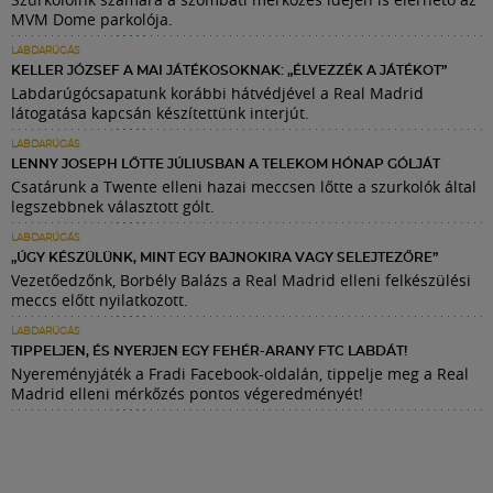
MVM Dome parkolója.
LABDARÚGÁS
KELLER JÓZSEF A MAI JÁTÉKOSOKNAK: „ÉLVEZZÉK A JÁTÉKOT”
Labdarúgócsapatunk korábbi hátvédjével a Real Madrid
látogatása kapcsán készítettünk interjút.
LABDARÚGÁS
LENNY JOSEPH LŐTTE JÚLIUSBAN A TELEKOM HÓNAP GÓLJÁT
Csatárunk a Twente elleni hazai meccsen lőtte a szurkolók által
legszebbnek választott gólt.
LABDARÚGÁS
„ÚGY KÉSZÜLÜNK, MINT EGY BAJNOKIRA VAGY SELEJTEZŐRE”
Vezetőedzőnk, Borbély Balázs a Real Madrid elleni felkészülési
meccs előtt nyilatkozott.
LABDARÚGÁS
TIPPELJEN, ÉS NYERJEN EGY FEHÉR-ARANY FTC LABDÁT!
Nyereményjáték a Fradi Facebook-oldalán, tippelje meg a Real
Madrid elleni mérkőzés pontos végeredményét!