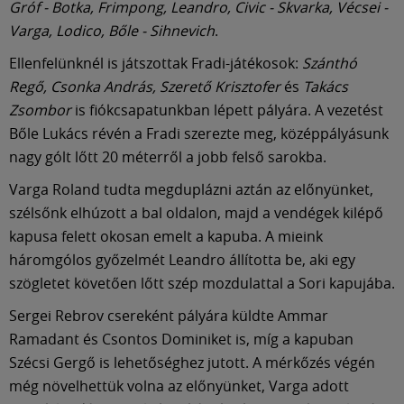
Múzeum
Gróf - Botka, Frimpong, Leandro, Civic - Skvarka, Vécsei -
Varga, Lodico, Bőle - Sihnevich
.
English
Ellenfelünknél is játszottak Fradi-játékosok:
Szánthó
Regő, Csonka András, Szerető Krisztofer
és
Takács
Zsombor
is fiókcsapatunkban lépett pályára. A vezetést
Bőle Lukács révén a Fradi szerezte meg, középpályásunk
nagy gólt lőtt 20 méterről a jobb felső sarokba.
Varga Roland tudta megduplázni aztán az előnyünket,
szélsőnk elhúzott a bal oldalon, majd a vendégek kilépő
kapusa felett okosan emelt a kapuba. A mieink
háromgólos győzelmét Leandro állította be, aki egy
szögletet követően lőtt szép mozdulattal a Sori kapujába.
Sergei Rebrov csereként pályára küldte Ammar
Ramadant és Csontos Dominiket is, míg a kapuban
Szécsi Gergő is lehetőséghez jutott. A mérkőzés végén
még növelhettük volna az előnyünket, Varga adott