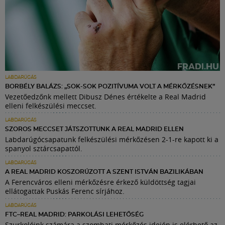
LABDARÚGÁS
BORBÉLY BALÁZS: „SOK-SOK POZITÍVUMA VOLT A MÉRKŐZÉSNEK”
Vezetőedzőnk mellett Dibusz Dénes értékelte a Real Madrid
elleni felkészülési meccset.
LABDARÚGÁS
SZOROS MECCSET JÁTSZOTTUNK A REAL MADRID ELLEN
Labdarúgócsapatunk felkészülési mérkőzésen 2-1-re kapott ki a
spanyol sztárcsapattól.
LABDARÚGÁS
A REAL MADRID KOSZORÚZOTT A SZENT ISTVÁN BAZILIKÁBAN
A Ferencváros elleni mérkőzésre érkező küldöttség tagjai
ellátogattak Puskás Ferenc sírjához.
LABDARÚGÁS
FTC–REAL MADRID: PARKOLÁSI LEHETŐSÉG
Szurkolóink számára a szombati mérkőzés idején is elérhető az