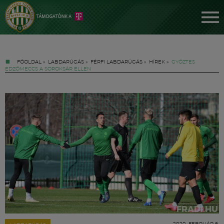
FŐOLDAL
»
LABDARÚGÁS
»
FÉRFI LABDARÚGÁS
»
HÍREK
»
GYŐZTES
EDZŐMECCS A SOROKSÁR ELLEN
Jegyek
FM YouTube +
Hírek
2020. FEBRUÁR 6.