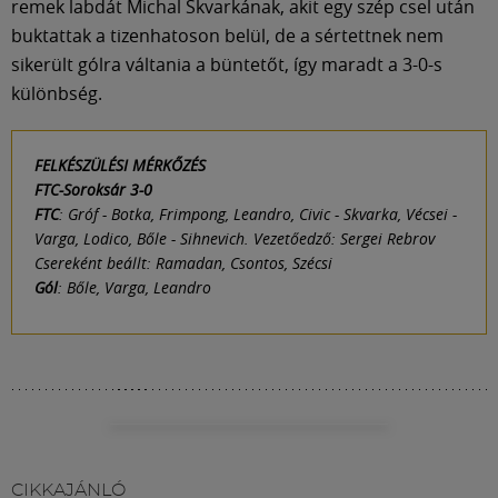
remek labdát Michal Skvarkának, akit egy szép csel után
buktattak a tizenhatoson belül, de a sértettnek nem
sikerült gólra váltania a büntetőt, így maradt a 3-0-s
különbség.
FELKÉSZÜLÉSI MÉRKŐZÉS
FTC-Soroksár 3-0
FTC
: Gróf - Botka, Frimpong, Leandro, Civic - Skvarka, Vécsei -
Varga, Lodico, Bőle - Sihnevich. Vezetőedző: Sergei Rebrov
Csereként beállt
: Ramadan, Csontos, Szécsi
Gól
: Bőle, Varga, Leandro
CIKKAJÁNLÓ