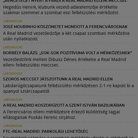
„RENGETEGET NYERT A FRADI A REAL MADRID ELLENI MECCSEL”
Hegedűs Henrik, klubunk vezető adatelemzője értékelte
szakmai szemmel a szombat esti felkészülési mérkőzést.
LABDARÚGÁS
JOSÉ MOURINHO KÖSZÖNETET MONDOTT A FERENCVÁROSNAK
A Real Madrid vezetőedzője a két csapat szombati mérkőzése
után nyilatkozott.
LABDARÚGÁS
BORBÉLY BALÁZS: „SOK-SOK POZITÍVUMA VOLT A MÉRKŐZÉSNEK”
Vezetőedzőnk mellett Dibusz Dénes értékelte a Real Madrid
elleni felkészülési meccset.
LABDARÚGÁS
SZOROS MECCSET JÁTSZOTTUNK A REAL MADRID ELLEN
Labdarúgócsapatunk felkészülési mérkőzésen 2-1-re kapott ki a
spanyol sztárcsapattól.
LABDARÚGÁS
A REAL MADRID KOSZORÚZOTT A SZENT ISTVÁN BAZILIKÁBAN
A Ferencváros elleni mérkőzésre érkező küldöttség tagjai
ellátogattak Puskás Ferenc sírjához.
LABDARÚGÁS
FTC–REAL MADRID: PARKOLÁSI LEHETŐSÉG
Szurkolóink számára a szombati mérkőzés idején is elérhető az