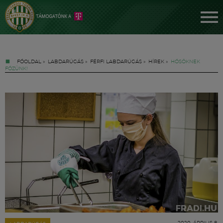
FŐOLDAL
»
LABDARÚGÁS
»
FÉRFI LABDARÚGÁS
»
HÍREK
»
HŐSÖKNEK
FŐZÜNK!
Jegyek
FM YouTube +
Hírek
2020. ÁPRILIS 8.