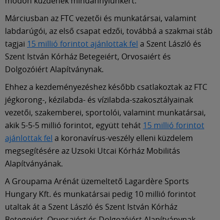
Múzeum
módon küzdenek mindannyiunkért.
Márciusban az FTC vezetői és munkatársai, valamint
labdarúgói, az első csapat edzői, továbbá a szakmai stáb
English
tagjai
15 millió forintot ajánlottak fel
a Szent László és
Szent István Kórház Betegeiért, Orvosaiért és
Dolgozóiért Alapítványnak.
Ehhez a kezdeményezéshez később csatlakoztak az FTC
jégkorong-, kézilabda- és vízilabda-szakosztályainak
vezetői, szakemberei, sportolói, valamint munkatársai,
akik 5-5-5 millió forintot, együtt tehát
15 millió forintot
ajánlottak fel
a koronavírus-veszély elleni küzdelem
megsegítésére az Uzsoki Utcai Kórház Mobilitás
Alapítványának.
A Groupama Arénát üzemeltető Lagardère Sports
Hungary Kft. és munkatársai pedig 10 millió forintot
utaltak át a Szent László és Szent István Kórház
Betegeiért, Orvosaiért és Dolgozóiért Alapítványnak.