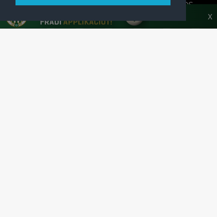
A FERENCVÁROSI TORNA CLUB HIVATALOS
HONLAPJA
X
SAJTÓCENTER
KAPCSOLAT
IMPRESSZUM
MODERÁLÁSI ALAPELVEK
HONLAP ADATKEZELÉSI TÁJÉKOZTATÓ
A Ferencvárosi Torna Club hivatalos honlapja
Az oldalon található írott és képi anyagok csak a forrás pontos
megjelölésével, internetes felhasználás esetén aktív hivatkozással
használhatóak fel.