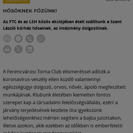
Labdarúgás
LABDARÚGÁS
HŐSÖKNEK FŐZÜNK!
Szakosztályok
Az FTC és az LSH közös akciójában ételt szállítunk a Szent
László kórház hőseinek, az intézmény dolgozóinak.
Meccscenter
Klub
A Ferencvárosi Torna Club elismeréssel adózik a
Szolgáltatások
koronavírus-veszély ellen küzdő valamennyi
egészségügyi dolgozó, orvos, nővér, ápoló megfeszített
munkájának. Klubunk életében kiemelten fontos
Shop
szerepet kap a társadalmi felelősségvállalás, ezért a
járvány terjedésének kezdete óta igyekszünk
Közösség
lehetőségeinkhez mérten segíteni a bajba jutottakon,
illetve azokon, akik ezekben az időkben is emberfeletti