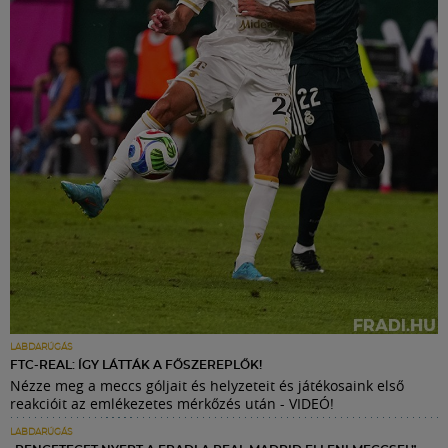
LABDARÚGÁS
FTC-REAL: ÍGY LÁTTÁK A FŐSZEREPLŐK!
Nézze meg a meccs góljait és helyzeteit és játékosaink első
reakcióit az emlékezetes mérkőzés után - VIDEÓ!
LABDARÚGÁS