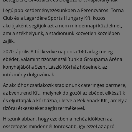
Legújabb kezdeményezésünkben a Ferencvárosi Torna
Club és a Lagardère Sports Hungary Kft. közös
akciójaként segítjük azt a nem mindennapi küzdelmet,
ami a székhelyünk, a stadionunk közvetlen közelében
zajlik.
2020. április 8-tól kezdve naponta 140 adag meleg
ebédet, valamint tízórait szállítunk a Groupama Aréna
konyhájából a Szent László Kórház hőseinek, az
intézmény dolgozóinak.
Az akcióhoz csatlakozik stadionunk cateringes partnere,
az Eventrend Kft., melynek dolgozói az ebédet elkészítik
és eljuttatják a kórházba, illetve a Pek-Snack Kft., amely a
tízórai étkezéseket segíti termékeivel.
Hiszünk abban, hogy ezekben a nehéz időkben az
összefogás mindennél fontosabb, így ezzel az apró