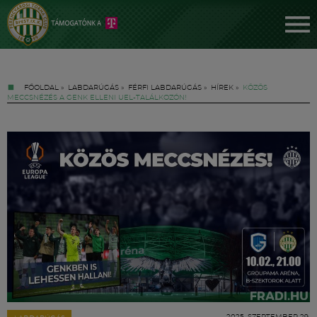
FŐOLDAL
»
LABDARÚGÁS
»
FÉRFI LABDARÚGÁS
»
HÍREK
»
KÖZÖS
MECCSNÉZÉS A GENK ELLENI UEL-TALÁLKOZÓN!
Jegyek
FM YouTube +
Hírek
2025. SZEPTEMBER 29.