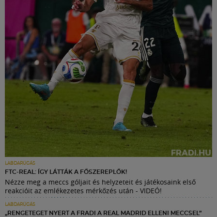
LABDARÚGÁS
FTC-REAL: ÍGY LÁTTÁK A FŐSZEREPLŐK!
Nézze meg a meccs góljait és helyzeteit és játékosaink első
reakcióit az emlékezetes mérkőzés után - VIDEÓ!
LABDARÚGÁS
„RENGETEGET NYERT A FRADI A REAL MADRID ELLENI MECCSEL”