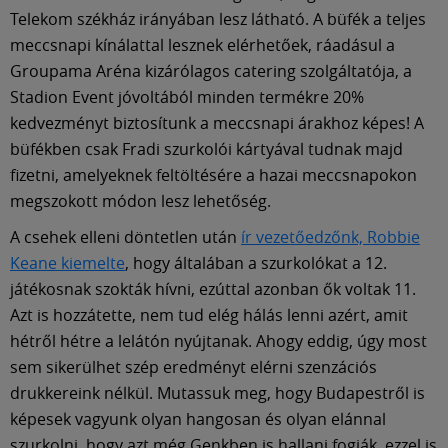
Telekom székház irányában lesz látható. A büfék a teljes
meccsnapi kínálattal lesznek elérhetőek, ráadásul a
Groupama Aréna kizárólagos catering szolgáltatója, a
Stadion Event jóvoltából minden termékre 20%
kedvezményt biztosítunk a meccsnapi árakhoz képes! A
büfékben csak Fradi szurkolói kártyával tudnak majd
fizetni, amelyeknek feltöltésére a hazai meccsnapokon
megszokott módon lesz lehetőség.
A csehek elleni döntetlen után
ír vezetőedzőnk, Robbie
Keane kiemelte
, hogy általában a szurkolókat a 12.
játékosnak szokták hívni, ezúttal azonban ők voltak 11.
Azt is hozzátette, nem tud elég hálás lenni azért, amit
hétről hétre a lelátón nyújtanak. Ahogy eddig, úgy most
sem sikerülhet szép eredményt elérni szenzációs
drukkereink nélkül. Mutassuk meg, hogy Budapestről is
képesek vagyunk olyan hangosan és olyan elánnal
szurkolni, hogy azt még Genkben is hallani fogják, ezzel is