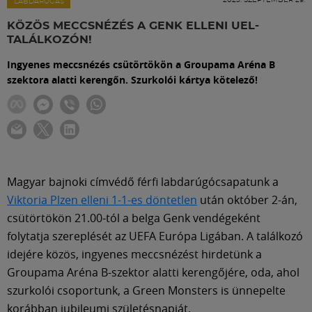
Labdarúgás
LABDARÚGÁS
KÖZÖS MECCSNÉZÉS A GENK ELLENI UEL-
TALÁLKOZÓN!
Szakosztályok
Ingyenes meccsnézés csütörtökön a Groupama Aréna B
szektora alatti kerengőn. Szurkolói kártya kötelező!
Meccscenter
Klub
Szolgáltatások
Magyar bajnoki címvédő férfi labdarúgócsapatunk a
Viktoria Plzen elleni 1-1-es döntetlen
után október 2-án,
csütörtökön 21.00-tól a belga Genk vendégeként
Shop
folytatja szereplését az UEFA Európa Ligában. A találkozó
idejére közös, ingyenes meccsnézést hirdetünk a
Közösség
Groupama Aréna B-szektor alatti kerengőjére, oda, ahol
szurkolói csoportunk, a Green Monsters is ünnepelte
korábban jubileumi születésnapját.