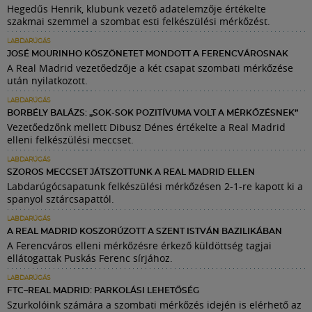
Hegedűs Henrik, klubunk vezető adatelemzője értékelte
szakmai szemmel a szombat esti felkészülési mérkőzést.
LABDARÚGÁS
JOSÉ MOURINHO KÖSZÖNETET MONDOTT A FERENCVÁROSNAK
A Real Madrid vezetőedzője a két csapat szombati mérkőzése
után nyilatkozott.
LABDARÚGÁS
BORBÉLY BALÁZS: „SOK-SOK POZITÍVUMA VOLT A MÉRKŐZÉSNEK”
Vezetőedzőnk mellett Dibusz Dénes értékelte a Real Madrid
elleni felkészülési meccset.
LABDARÚGÁS
SZOROS MECCSET JÁTSZOTTUNK A REAL MADRID ELLEN
Labdarúgócsapatunk felkészülési mérkőzésen 2-1-re kapott ki a
spanyol sztárcsapattól.
LABDARÚGÁS
A REAL MADRID KOSZORÚZOTT A SZENT ISTVÁN BAZILIKÁBAN
A Ferencváros elleni mérkőzésre érkező küldöttség tagjai
ellátogattak Puskás Ferenc sírjához.
LABDARÚGÁS
FTC–REAL MADRID: PARKOLÁSI LEHETŐSÉG
Szurkolóink számára a szombati mérkőzés idején is elérhető az