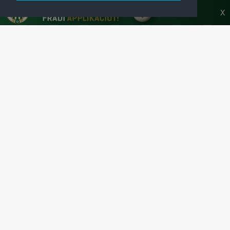
A FERENCVÁROSI TORNA CLUB HIVATALOS
HONLAPJA
X
SAJTÓCENTER
KAPCSOLAT
IMPRESSZUM
MODERÁLÁSI ALAPELVEK
HONLAP ADATKEZELÉSI TÁJÉKOZTATÓ
A Ferencvárosi Torna Club hivatalos honlapja
Az oldalon található írott és képi anyagok csak a forrás pontos
megjelölésével, internetes felhasználás esetén aktív hivatkozással
használhatóak fel.