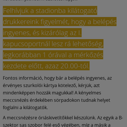
Múzeum
Felhívjuk a stadionba kilátogató
English
drukkereink figyelmét, hogy a belépés
ingyenes, és kizárólag az I.
kapucsoportnál lesz rá lehetőség,
legkorábban 1 órával a mérkőzés
kezdete előtt, azaz 20.00-tól.
Fontos információ, hogy bár a belépés ingyenes, az
érvényes szurkolói kártya kötelező, kérjük, azt
mindenképpen hozzák magukkal! A kényelmes
meccsnézés érdekében sörpadokon tudnak helyet
foglalni a kilátogatók.
A meccsnézésre óriáskivetítőkkel készülünk. Az egyik a B-
szektor sas szobor felé eső végében, míg a másik a