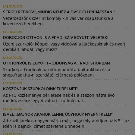
LABDARÚGÁS
SERGEI REBROV: „MINDIG NEHÉZ A DVSC ELLEN JÁTSZANI”
Vezetőedzőnk szerint komoly kihívás vár csapatunkra a
következő hetekben.
LABDARÚGÁS
DOBOGJON OTTHON IS A FRADI SZÍV EGYÜTT, VELETEK!
Üzenj szurkolói képpel, vagy videóval a játékosoknak és nyerj
dedikált labdát, vagy mezt!
LABDARÚGÁS
OTTHONRÓL IS EGYÜTT! – ÚJDONSÁG A FRADI SHOPBAN
Szurkolj a Fradinak az otthonodból a boltunkban és a
shop.fradi.hu-n szerdától elérhető pólókban!
LABDARÚGÁS
KÖSZÖNJÜK SZURKOLÓINK TÜRELMÉT!
Az FTC közleménye bérleteseinek és a szezon hátralévő
mérkőzéseire jegyet váltott szurkolóinak.
LABDARÚGÁS
ISAEL: „BAJNOK AKAROK LENNI, ÚGYHOGY NYERNI KELL!”
A brazil játékos nagyon várja már, hogy folytatódjon az NB I, az
idén is bajnoki címet szeretne ünnepelni.
LABDARÚGÁS