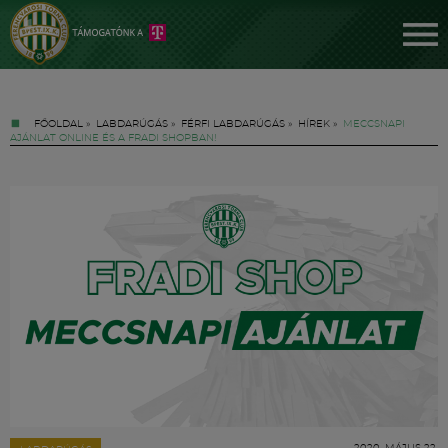
FŐOLDAL
»
LABDARÚGÁS
»
FÉRFI LABDARÚGÁS
»
HÍREK
»
MECCSNAPI
AJÁNLAT ONLINE ÉS A FRADI SHOPBAN!
Jegyek
FM YouTube +
Hírek
2020. MÁJUS 22.