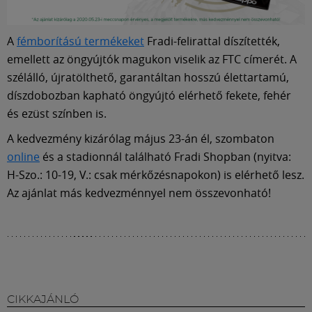
A
fémborítású termékeket
Fradi-felirattal díszítették,
emellett az öngyújtók magukon viselik az FTC címerét. A
szélálló, újratölthető, garantáltan hosszú élettartamú,
díszdobozban kapható öngyújtó elérhető fekete, fehér
és ezüst színben is.
A kedvezmény kizárólag május 23-án él, szombaton
online
és a stadionnál található Fradi Shopban (nyitva:
H-Szo.: 10-19, V.: csak mérkőzésnapokon) is elérhető lesz.
Az ajánlat más kedvezménnyel nem összevonható!
CIKKAJÁNLÓ