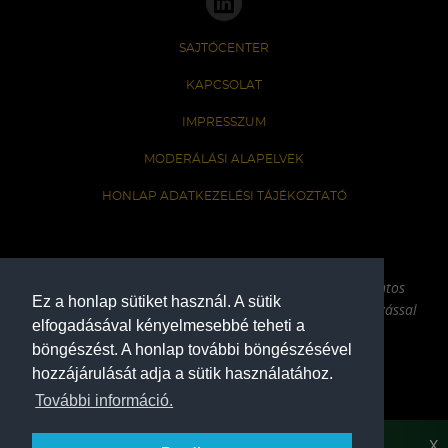
SAJTÓCENTER
KAPCSOLAT
IMPRESSZUM
MODERÁLÁSI ALAPELVEK
HONLAP ADATKEZELÉSI TÁJÉKOZTATÓ
A Ferencvárosi Torna Club hivatalos honlapja
Az oldalon található írott és képi anyagok csak a forrás pontos
Ez a honlap sütiket használ. A sütik
megjelölésével, internetes felhasználás esetén aktív hivatkozással
elfogadásával kényelmesebbé teheti a
használhatóak fel.
böngészést. A honlap további böngészésével
hozzájárulását adja a sütik használatához.
COPYRIGHT 2026
További információ.
X