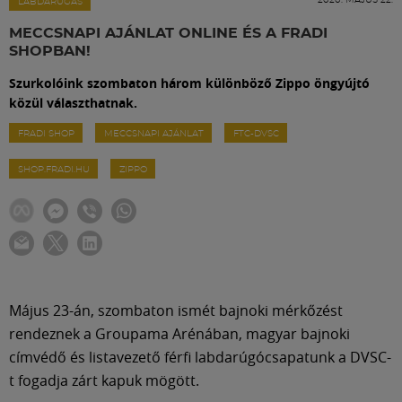
Labdarúgás
LABDARÚGÁS
MECCSNAPI AJÁNLAT ONLINE ÉS A FRADI
SHOPBAN!
Szakosztályok
Szurkolóink szombaton három különböző Zippo öngyújtó
közül választhatnak.
Meccscenter
FRADI SHOP
MECCSNAPI AJÁNLAT
FTC-DVSC
SHOP.FRADI.HU
ZIPPO
Klub
Szolgáltatások
Shop
Május 23-án, szombaton ismét bajnoki mérkőzést
rendeznek a Groupama Arénában, magyar bajnoki
Közösség
címvédő és listavezető férfi labdarúgócsapatunk a DVSC-
t fogadja zárt kapuk mögött.