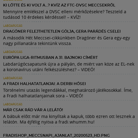
KI LŐTTE ÉS KI VOLT A…? KVÍZ AZ FTC-DVSC MECCSEKRŐL
Mennyire emlékszel a DVSC elleni mérkőzésekre? Teszteld a
tudásod 10 érdekes kérdéssel! – KVÍZ!
LABDARÚGÁS
DRAGÓNER FELEJTHETETLEN GÓLJA, GERA PARÁDÉS CSELEI
A második Hét Meccsei-cikkünkben Dragóner és Gera egy-egy
nagy pillanatára tekintünk vissza.
LABDARÚGÁS
EURÓPA LIGA-RITMUSBAN A 31. BAJNOKI CÍMÉRT
Labdarúgócsapatunk újra a pályán, de miért van köze az EL-nek
a koronavírus utáni felkészüléshez? – VIDEÓ!
LABDARÚGÁS
A FRADI HALHATATLANJAI: A DERBI HŐSEI
Történelmi utazás legendákkal, meghatározó játékosokkal. Íme,
a Fradi halhatatlanjainak sora – VIDEÓ!
LABDARÚGÁS
MÁR CSAK RÁD VÁR A LELÁTÓ!
A bábuk előtt már ma kinyíltak a kapuk, több ezren ott lesznek a
lelátón. Ma éjfélig nyitva a fradi.whumm.hu!
FRADISHOP_MECCSNAPI_AJANLAT_20200523_HD.PNG