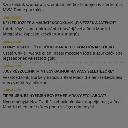
Szurkolóink számára a szombati mérkőzés idején is elérhető az
MVM Dome parkolója.
LABDARÚGÁS
KELLER JÓZSEF A MAI JÁTÉKOSOKNAK: „ÉLVEZZÉK A JÁTÉKOT”
Labdarúgócsapatunk korábbi hátvédjével a Real Madrid
látogatása kapcsán készítettünk interjút.
LABDARÚGÁS
LENNY JOSEPH LŐTTE JÚLIUSBAN A TELEKOM HÓNAP GÓLJÁT
Csatárunk a Twente elleni hazai meccsen lőtte a szurkolók által
legszebbnek választott gólt.
LABDARÚGÁS
„ÚGY KÉSZÜLÜNK, MINT EGY BAJNOKIRA VAGY SELEJTEZŐRE”
Vezetőedzőnk, Borbély Balázs a Real Madrid elleni felkészülési
meccs előtt nyilatkozott.
LABDARÚGÁS
TIPPELJEN, ÉS NYERJEN EGY FEHÉR-ARANY FTC LABDÁT!
Nyereményjáték a Fradi Facebook-oldalán, tippelje meg a Real
Madrid elleni mérkőzés pontos végeredményét!