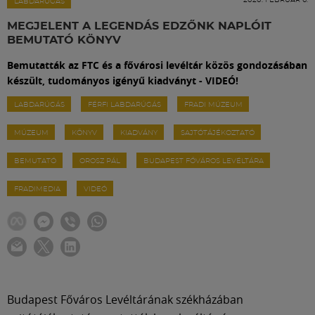
Labdarúgás
LABDARÚGÁS
MEGJELENT A LEGENDÁS EDZŐNK NAPLÓIT
BEMUTATÓ KÖNYV
Szakosztályok
Bemutatták az FTC és a fővárosi levéltár közös gondozásában
készült, tudományos igényű kiadványt - VIDEÓ!
Meccscenter
LABDARÚGÁS
FÉRFI LABDARÚGÁS
FRADI MÚZEUM
MÚZEUM
KÖNYV
KIADVÁNY
SAJTÓTÁJÉKOZTATÓ
Klub
BEMUTATÓ
OROSZ PÁL
BUDAPEST FŐVÁROS LEVÉLTÁRA
Szolgáltatások
FRADIMEDIA
VIDEÓ
Shop
Közösség
Budapest Főváros Levéltárának székházában