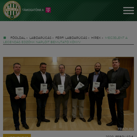
FŐOLDAL
»
LABDARÚGÁS
»
FÉRFI LABDARÚGÁS
»
HÍREK
»
MEGJELENT A
LEGENDÁS EDZŐNK NAPLÓIT BEMUTATÓ KÖNYV
Jegyek
FM YouTube +
Hírek
2020. FEBRUÁR 6.