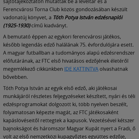
Múzeum
sajtótájékoztatón mutatták be a levéltár és a
Ferencvárosi Torna Club közös gondozásában készült
vadonatúj könyvet, a
Tóth Potya István edzésnaplói
English
(1925-1930)
című kiadványt.
A bemutató éppen az egykori ferencvárosi játékos,
később legendás edző halálának 75. évfordulójára esett.
A magyar futballban a tudományos alapú edzésrendszer
előfutárának, az FTC első hivatásos edzőjének életéről
megemlékező cikkünkben
IDE KATTINTVA
olvashatnak
bővebben.
Tóth Potya István az egyik első edző, aki játékosai
munkájáról részletes feljegyzéseket készített, nyári és téli
edzésprogramokat dolgozott ki, több nyelven beszélt,
folyamatosan képezte magát, az FTC játékosaként
kapáslövéseitől rettegtek a kapusok. Vezetésével kétszer
bajnokságot és háromszor Magyar Kupát nyert a Fradi, ő
volt az első nemzetközi kupagyőztes együttes edzője,