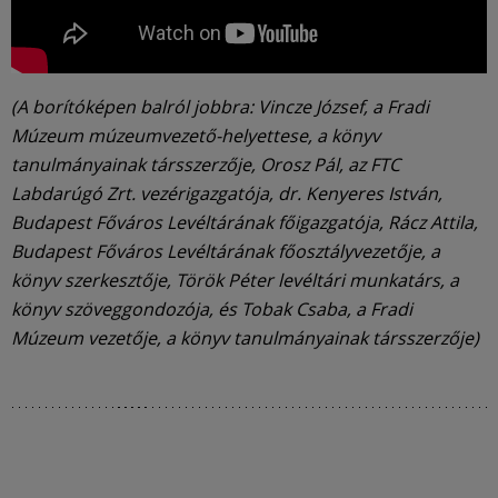
(A borítóképen balról jobbra: Vincze József, a Fradi
Múzeum múzeumvezető-helyettese, a könyv
tanulmányainak társszerzője, Orosz Pál, az FTC
Labdarúgó Zrt. vezérigazgatója, dr. Kenyeres István,
Budapest Főváros Levéltárának főigazgatója, Rácz Attila,
Budapest Főváros Levéltárának főosztályvezetője, a
könyv szerkesztője, Török Péter levéltári munkatárs, a
könyv szöveggondozója, és Tobak Csaba, a Fradi
Múzeum vezetője, a könyv tanulmányainak társszerzője)