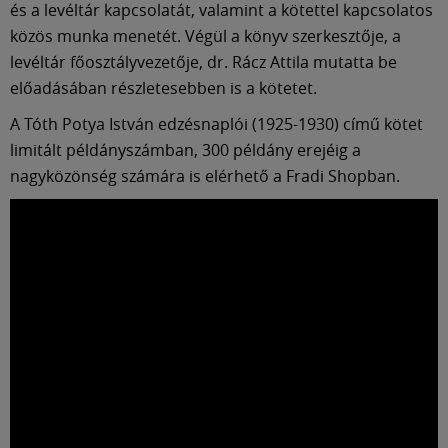
és a levéltár kapcsolatát, valamint a kötettel kapcsolatos
közös munka menetét. Végül a könyv szerkesztője, a
levéltár főosztályvezetője, dr. Rácz Attila mutatta be
előadásában részletesebben is a kötetet.
A Tóth Potya István edzésnaplói (1925-1930) című kötet
limitált példányszámban, 300 példány erejéig a
nagyközönség számára is elérhető a Fradi Shopban.