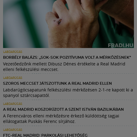
LABDARÚGÁS
BORBÉLY BALÁZS: „SOK-SOK POZITÍVUMA VOLT A MÉRKŐZÉSNEK”
Vezetőedzőnk mellett Dibusz Dénes értékelte a Real Madrid
elleni felkészülési meccset.
LABDARÚGÁS
SZOROS MECCSET JÁTSZOTTUNK A REAL MADRID ELLEN
Labdarúgócsapatunk felkészülési mérkőzésen 2-1-re kapott ki a
spanyol sztárcsapattól.
LABDARÚGÁS
A REAL MADRID KOSZORÚZOTT A SZENT ISTVÁN BAZILIKÁBAN
A Ferencváros elleni mérkőzésre érkező küldöttség tagjai
ellátogattak Puskás Ferenc sírjához.
LABDARÚGÁS
FTC–REAL MADRID: PARKOLÁSI LEHETŐSÉG