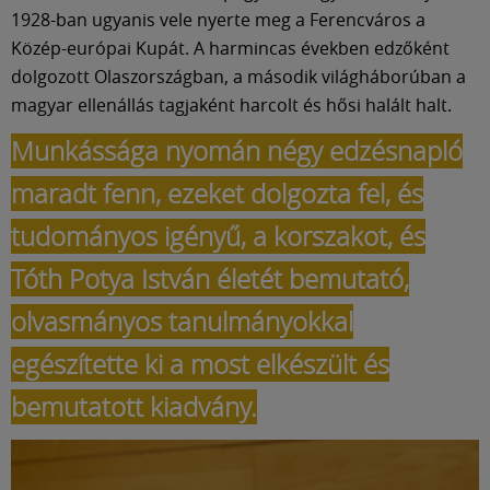
1928-ban ugyanis vele nyerte meg a Ferencváros a
Közép-európai Kupát. A harmincas években edzőként
dolgozott Olaszországban, a második világháborúban a
magyar ellenállás tagjaként harcolt és hősi halált halt.
Munkássága nyomán négy edzésnapló
maradt fenn, ezeket dolgozta fel, és
tudományos igényű, a korszakot, és
Tóth Potya István életét bemutató,
olvasmányos tanulmányokkal
egészítette ki a most elkészült és
bemutatott kiadvány.