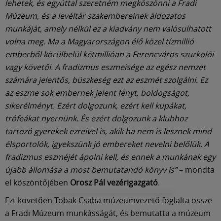
lehetek, és egyúttal szeretném megköszönni a Fradi
Múzeum, és a levéltár szakembereinek áldozatos
munkáját, amely nélkül ez a kiadvány nem valósulhatott
volna meg. Ma a Magyarországon élő közel tízmillió
emberből körülbelül kétmillióan a Ferencváros szurkolói
vagy követői. A fradizmus eszmeisége az egész nemzet
számára jelentős, büszkeség ezt az eszmét szolgálni. Ez
az eszme sok embernek jelent fényt, boldogságot,
sikerélményt. Ezért dolgozunk, ezért kell kupákat,
trófeákat nyernünk. És ezért dolgozunk a klubhoz
tartozó gyerekek ezreivel is, akik ha nem is lesznek mind
élsportolók, igyekszünk jó embereket nevelni belőlük. A
fradizmus eszméjét ápolni kell, és ennek a munkának egy
újabb állomása a most bemutatandó könyv is”
– mondta
el köszöntőjében
Orosz Pál vezérigazgató
.
Ezt követően Tobak Csaba múzeumvezető foglalta össze
a Fradi Múzeum munkásságát, és bemutatta a múzeum