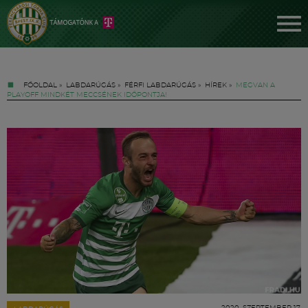
FŐOLDAL
»
LABDARÚGÁS
»
FÉRFI LABDARÚGÁS
»
HÍREK
»
MEGVAN A
PLAYOFF MINDKÉT MECCSÉNEK IDŐPONTJA!
Jegyek
FM YouTube +
Hírek
2020. SZEPTEMBER 17.