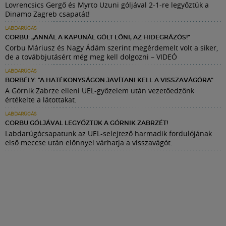
Lovrencsics Gergő és Myrto Uzuni góljával 2-1-re legyőztük a
Dinamo Zagreb csapatát!
LABDARÚGÁS
CORBU: „ANNÁL A KAPUNÁL GÓLT LŐNI, AZ HIDEGRÁZÓS!"
Corbu Máriusz és Nagy Ádám szerint megérdemelt volt a siker,
de a továbbjutásért még meg kell dolgozni – VIDEÓ
LABDARÚGÁS
BORBÉLY: "A HATÉKONYSÁGON JAVÍTANI KELL A VISSZAVÁGÓRA"
A Górnik Zabrze elleni UEL-győzelem után vezetőedzőnk
értékelte a látottakat.
LABDARÚGÁS
CORBU GÓLJÁVAL LEGYŐZTÜK A GÓRNIK ZABRZÉT!
Labdarúgócsapatunk az UEL-selejtező harmadik fordulójának
első meccse után előnnyel várhatja a visszavágót.