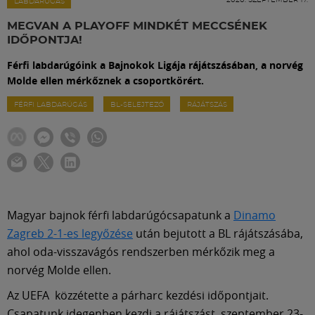
Labdarúgás
LABDARÚGÁS
MEGVAN A PLAYOFF MINDKÉT MECCSÉNEK
IDŐPONTJA!
Szakosztályok
Férfi labdarúgóink a Bajnokok Ligája rájátszásában, a norvég
Molde ellen mérkőznek a csoportkörért.
Meccscenter
FÉRFI LABDARÚGÁS
BL-SELEJTEZŐ
RÁJÁTSZÁS
Klub
Szolgáltatások
Magyar bajnok férfi labdarúgócsapatunk a
Dinamo
Shop
Zagreb 2-1-es legyőzése
után bejutott a BL rájátszásába,
ahol oda-visszavágós rendszerben mérkőzik meg a
norvég Molde ellen.
Közösség
Az UEFA közzétette a párharc kezdési időpontjait.
Csapatunk idegenben kezdi a rájátszást, szeptember 23-