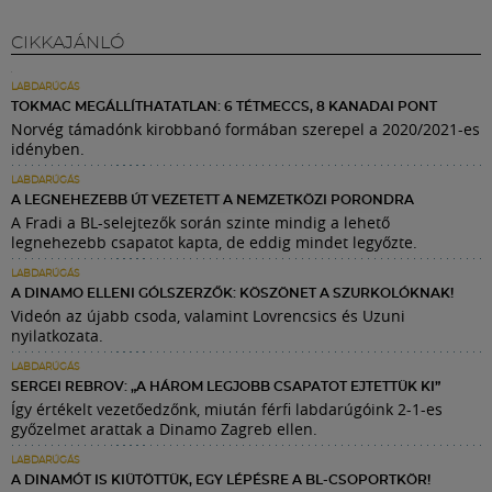
CIKKAJÁNLÓ
LABDARÚGÁS
TOKMAC MEGÁLLÍTHATATLAN: 6 TÉTMECCS, 8 KANADAI PONT
Norvég támadónk kirobbanó formában szerepel a 2020/2021-es
idényben.
LABDARÚGÁS
A LEGNEHEZEBB ÚT VEZETETT A NEMZETKÖZI PORONDRA
A Fradi a BL-selejtezők során szinte mindig a lehető
legnehezebb csapatot kapta, de eddig mindet legyőzte.
LABDARÚGÁS
A DINAMO ELLENI GÓLSZERZŐK: KÖSZÖNET A SZURKOLÓKNAK!
Videón az újabb csoda, valamint Lovrencsics és Uzuni
nyilatkozata.
LABDARÚGÁS
SERGEI REBROV: „A HÁROM LEGJOBB CSAPATOT EJTETTÜK KI”
Így értékelt vezetőedzőnk, miután férfi labdarúgóink 2-1-es
győzelmet arattak a Dinamo Zagreb ellen.
LABDARÚGÁS
A DINAMÓT IS KIÜTÖTTÜK, EGY LÉPÉSRE A BL-CSOPORTKÖR!