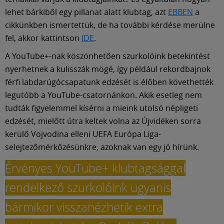
Múzeum
lehet bárkiből egy pillanat alatt klubtag, azt
EBBEN
a
cikkünkben ismertettük, de ha további kérdése merülne
English
fel, akkor kattintson
IDE
.
A YouTube+-nak köszönhetően szurkolóink betekintést
nyerhetnek a kulisszák mögé, így például rekordbajnok
férfi labdarúgócsapatunk edzését is élőben követhették
legutóbb a YouTube-csatornánkon. Akik esetleg nem
tudták figyelemmel kísérni a mieink utolsó népligeti
edzését, mielőtt útra keltek volna az Újvidéken sorra
kerülő Vojvodina elleni UEFA Európa Liga-
selejtezőmérkőzésünkre, azoknak van egy jó hírünk.
Érvényes YouTube+ klubtagsággal
rendelkező szurkolóink ugyanis
bármikor visszanézhetik extra