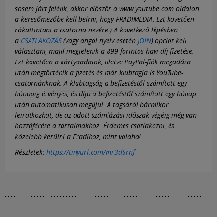
sosem járt felénk, akkor először a www.youtube.com oldalon
a keresőmezőbe kell beírni, hogy FRADIMÉDIA. Ezt követően
rákattintani a csatorna nevére.) A következő lépésben
a
CSATLAKOZÁS
(vagy angol nyelv esetén
JOIN
) opciót kell
választani, majd megjelenik a 899 forintos havi díj fizetése.
Ezt követően a kártyaadatok, illetve PayPal-fiók megadása
után megtörténik a fizetés és már klubtagja is YouTube-
csatornánknak. A klubtagság a befizetéstől számított egy
hónapig érvényes, és díja a befizetéstől számított egy hónap
után automatikusan megújul. A tagsáról bármikor
leiratkozhat, de az adott számlázási időszak végéig még van
hozzáférése a tartalmakhoz. Érdemes csatlakozni, és
közelebb kerülni a Fradihoz, mint valaha!
Részletek:
https://tinyurl.com/mr3d5rnf