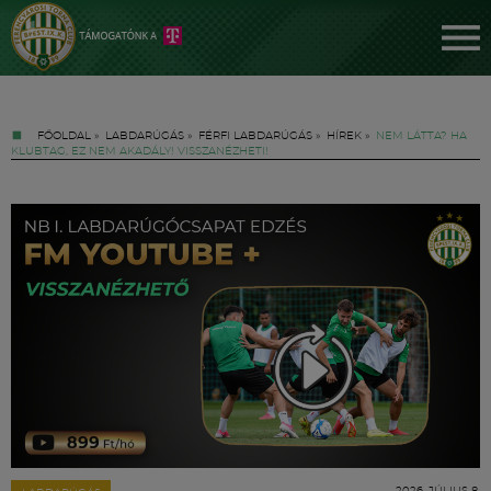
FŐOLDAL
»
LABDARÚGÁS
»
FÉRFI LABDARÚGÁS
»
HÍREK
»
NEM LÁTTA? HA
KLUBTAG, EZ NEM AKADÁLY! VISSZANÉZHETI!
Jegyek
FM YouTube +
Hírek
2026. JÚLIUS 8.