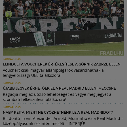
LABDARÚGÁS
ELINDULT A VOUCHEREK ÉRTÉKESÍTÉSE A GÓRNIK ZABRZE ELLEN
Vouchert csak magyar állampolgárok vásárolhatnak a
lengyelországi UEL-találkozóra!
LABDARÚGÁS
ÚJABB JEGYEK ÉRHETŐEK EL A REAL MADRID ELLENI MECCSRE
Ragadja meg az utolsó lehetőséget és vegye meg jegyét a
szombati felkészülési találkozóra!
LABDARÚGÁS
NABY KEITA: MIÉRT NE GYŐZHETNÉNK LE A REAL MADRIDOT?
BL-döntő, Trent Alexander-Arnold, Mourinho és a Real Madrid –
középpályásunk őszintén mesélt – INTERJÚ!