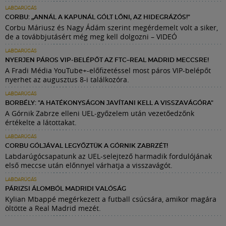
LABDARÚGÁS
CORBU: „ANNÁL A KAPUNÁL GÓLT LŐNI, AZ HIDEGRÁZÓS!"
Corbu Máriusz és Nagy Ádám szerint megérdemelt volt a siker,
de a továbbjutásért még meg kell dolgozni – VIDEÓ
LABDARÚGÁS
NYERJEN PÁROS VIP-BELÉPŐT AZ FTC–REAL MADRID MECCSRE!
A Fradi Média YouTube+-előfizetéssel most páros VIP-belépőt
nyerhet az augusztus 8-i találkozóra.
LABDARÚGÁS
BORBÉLY: "A HATÉKONYSÁGON JAVÍTANI KELL A VISSZAVÁGÓRA"
A Górnik Zabrze elleni UEL-győzelem után vezetőedzőnk
értékelte a látottakat.
LABDARÚGÁS
CORBU GÓLJÁVAL LEGYŐZTÜK A GÓRNIK ZABRZÉT!
Labdarúgócsapatunk az UEL-selejtező harmadik fordulójának
első meccse után előnnyel várhatja a visszavágót.
LABDARÚGÁS
PÁRIZSI ÁLOMBÓL MADRIDI VALÓSÁG
Kylian Mbappé megérkezett a futball csúcsára, amikor magára
öltötte a Real Madrid mezét.