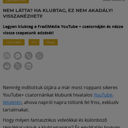
Labdarúgás
LABDARÚGÁS
NEM LÁTTA? HA KLUBTAG, EZ NEM AKADÁLY!
VISSZANÉZHETI!
Szakosztályok
Legyen klubtag a FradiMédia YouTube + csatornáján és nézze
vissza csapatunk edzését!
Meccscenter
YOUTUBE+
FTC
FRADI
Klub
Szolgáltatások
Nemrég indítottuk útjára a már most roppant sikeres
Shop
YouTube+ csatornánkat klubunk hivatalos
YouTube-
felületén
, ahova napról napra töltünk fel friss, exkluzív
tartalmakat.
Közösség
Hogy milyen fantasztikus videókkal és különböző
témákkal várjuk a klubtagjainkat? És egyáltalán hogyan