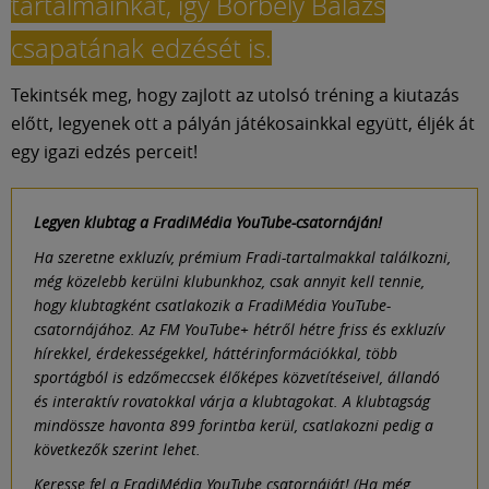
tartalmainkat, így Borbély Balázs
csapatának edzését is.
Tekintsék meg, hogy zajlott az utolsó tréning a kiutazás
előtt, legyenek ott a pályán játékosainkkal együtt, éljék át
egy igazi edzés perceit!
Legyen klubtag a FradiMédia YouTube-csatornáján!
Ha szeretne exkluzív, prémium Fradi-tartalmakkal találkozni,
még közelebb kerülni klubunkhoz, csak annyit kell tennie,
hogy klubtagként csatlakozik a FradiMédia YouTube-
csatornájához. Az FM YouTube+ hétről hétre friss és exkluzív
hírekkel, érdekességekkel, háttérinformációkkal, több
sportágból is edzőmeccsek élőképes közvetítéseivel, állandó
és interaktív rovatokkal várja a klubtagokat. A klubtagság
mindössze havonta 899 forintba kerül, csatlakozni pedig a
következők szerint lehet.
Keresse fel a FradiMédia YouTube csatornáját! (Ha még