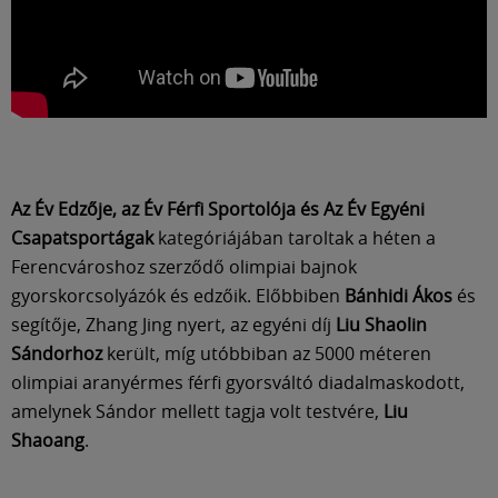
Az Év Edzője, az Év Férfi Sportolója és Az Év Egyéni
Csapatsportágak
kategóriájában taroltak a héten a
Ferencvároshoz szerződő olimpiai bajnok
gyorskorcsolyázók és edzőik. Előbbiben
Bánhidi Ákos
és
segítője, Zhang Jing nyert, az egyéni díj
Liu Shaolin
Sándorhoz
került, míg utóbbiban az 5000 méteren
olimpiai aranyérmes férfi gyorsváltó diadalmaskodott,
amelynek Sándor mellett tagja volt testvére,
Liu
Shaoang
.