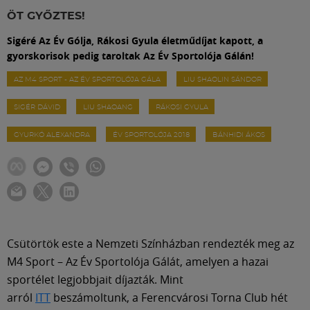
Labdarúgás
ÖT GYŐZTES!
Sigéré Az Év Gólja, Rákosi Gyula életműdíjat kapott, a
Szakosztályok
gyorskorisok pedig taroltak Az Év Sportolója Gálán!
AZ M4 SPORT - AZ ÉV SPORTOLÓJA GÁLA
LIU SHAOLIN SÁNDOR
Meccscenter
SIGÉR DÁVID
LIU SHAOANG
RÁKOSI GYULA
Klub
GYURKÓ ALEXANDRA
ÉV SPORTOLÓJA 2018
BÁNHIDI ÁKOS
Szolgáltatások
Shop
Csütörtök este a Nemzeti Színházban rendezték meg az
M4 Sport – Az Év Sportolója Gálát, amelyen a hazai
Közösség
sportélet legjobbjait díjazták. Mint
arról
ITT
beszámoltunk, a Ferencvárosi Torna Club hét