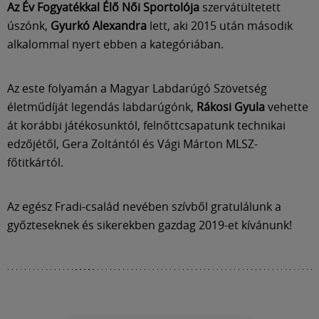
Az Év Fogyatékkal Élő Női Sportolója
szervátültetett
úszónk,
Gyurkó Alexandra
lett, aki 2015 után második
alkalommal nyert ebben a kategóriában.
Az este folyamán a Magyar Labdarúgó Szövetség
életműdíját legendás labdarúgónk,
Rákosi Gyula
vehette
át korábbi játékosunktól, felnőttcsapatunk technikai
edzőjétől, Gera Zoltántól és Vági Márton MLSZ-
főtitkártól.
Az egész Fradi-család nevében szívből gratulálunk a
győzteseknek és sikerekben gazdag 2019-et kívánunk!