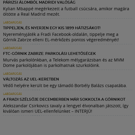
PÁRIZSI ÁLOMBÓL MADRIDI VALÓSÁG
Kylian Mbappé megérkezett a futball csúcsára, amikor magára
öltötte a Real Madrid mezét.
LABDARÚGÁS
TIPPELJEN, ÉS NYERJEN EGY KIS 1899 HÁTIZSÁKOT!
Nyereményjáték a Fradi Facebook-oldalán, tippelje meg a
Górnik Zabrze elleni EL-mérkőzés pontos végeredményét!
LABDARÚGÁS
FTC-GÓRNIK ZABRZE: PARKOLÁSI LEHETŐSÉGEK
Murvás parkolónkban, a Telekom mélygarázsban és az MVM
Dome parkolójában is parkolhatnak szurkolóink.
LABDARÚGÁS
VÁLTOZÁS AZ UEL-KERETBEN
Védő helyére került be egy támadó Borbély Balázs csapatába.
LABDARÚGÁS
A FRADI SZÉLSŐJE DECEMBERBEN MÁR SOKKOLTA A GÓRNIKOT
Alekszandar Csirkovics tavaly a lengyel élvonalban játszott, így
kiválóan ismeri UEL-ellenfelünket – INTERJÚ!