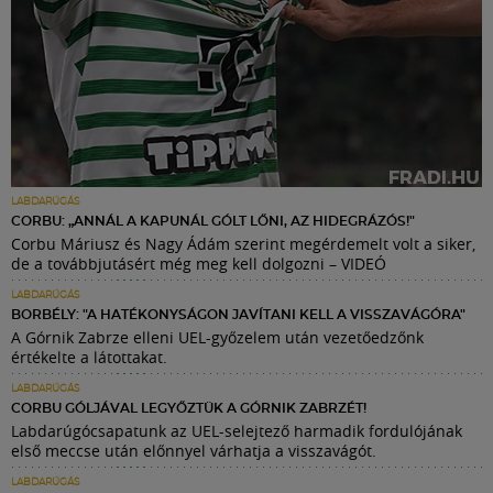
LABDARÚGÁS
CORBU: „ANNÁL A KAPUNÁL GÓLT LŐNI, AZ HIDEGRÁZÓS!"
Corbu Máriusz és Nagy Ádám szerint megérdemelt volt a siker,
de a továbbjutásért még meg kell dolgozni – VIDEÓ
LABDARÚGÁS
BORBÉLY: "A HATÉKONYSÁGON JAVÍTANI KELL A VISSZAVÁGÓRA"
A Górnik Zabrze elleni UEL-győzelem után vezetőedzőnk
értékelte a látottakat.
LABDARÚGÁS
CORBU GÓLJÁVAL LEGYŐZTÜK A GÓRNIK ZABRZÉT!
Labdarúgócsapatunk az UEL-selejtező harmadik fordulójának
első meccse után előnnyel várhatja a visszavágót.
LABDARÚGÁS