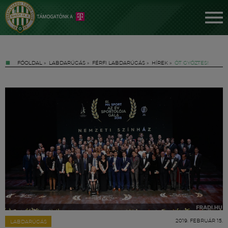
FŐOLDAL
»
LABDARÚGÁS
»
FÉRFI LABDARÚGÁS
»
HÍREK
»
ÖT GYŐZTES!
Jegyek
FM YouTube +
Hírek
2019. FEBRUÁR 15.
LABDARÚGÁS