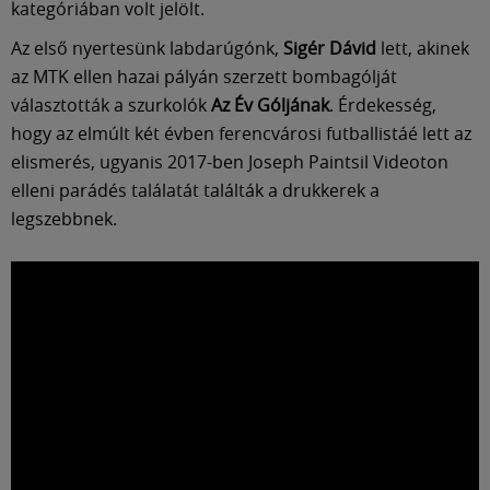
Múzeum
kategóriában volt jelölt.
Az első nyertesünk labdarúgónk,
Sigér Dávid
lett, akinek
English
az MTK ellen hazai pályán szerzett bombagólját
választották a szurkolók
Az Év Góljának
. Érdekesség,
hogy az elmúlt két évben ferencvárosi futballistáé lett az
elismerés, ugyanis 2017-ben Joseph Paintsil Videoton
elleni parádés találatát találták a drukkerek a
legszebbnek.