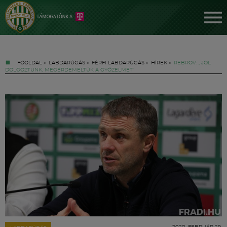
FŐOLDAL
»
LABDARÚGÁS
»
FÉRFI LABDARÚGÁS
»
HÍREK
»
REBROV: „JÓL
DOLGOZTUNK, MEGÉRDEMELTÜK A GYŐZELMET”
Jegyek
FM YouTube +
Hírek
2020. FEBRUÁR 29.