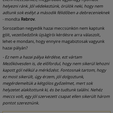
Múzeum
helyezni ránk. Jól védekeztünk, örülök neki, hogy nem
adtunk sok esélyt a második félidőben a debrecenieknek
English
- mondta
Rebrov
.
Sorozatban negyedik hazai meccsünkön nem kaptunk
gólt, vezetőedzőnk újságírói kérdésre arra válaszolt,
lehet-e mondani, hogy ennyire magabiztosak vagyunk
hazai pályán?
- Ez nem a hazai pálya kérdése, ezt vártam
Mezőkövesden is, de előfordul, hogy nem sikerül lehozni
kapott gól nélkül a mérkőzést. Fontosnak tartom, hogy
ez most sikerült, úgy érzem, jól dolgoztunk,
megérdemeltük a kétgólos győzelmet, mert sok
helyzetet alakítottunk ki, és be tudtunk találni. Nehéz
meccs volt, egy jól szervezett csapat ellen sikerült három
pontot szereznünk.