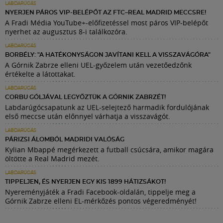
LABDARÚGÁS
NYERJEN PÁROS VIP-BELÉPŐT AZ FTC–REAL MADRID MECCSRE!
A Fradi Média YouTube+-előfizetéssel most páros VIP-belépőt
nyerhet az augusztus 8-i találkozóra.
LABDARÚGÁS
BORBÉLY: "A HATÉKONYSÁGON JAVÍTANI KELL A VISSZAVÁGÓRA"
A Górnik Zabrze elleni UEL-győzelem után vezetőedzőnk
értékelte a látottakat.
LABDARÚGÁS
CORBU GÓLJÁVAL LEGYŐZTÜK A GÓRNIK ZABRZÉT!
Labdarúgócsapatunk az UEL-selejtező harmadik fordulójának
első meccse után előnnyel várhatja a visszavágót.
LABDARÚGÁS
PÁRIZSI ÁLOMBÓL MADRIDI VALÓSÁG
Kylian Mbappé megérkezett a futball csúcsára, amikor magára
öltötte a Real Madrid mezét.
LABDARÚGÁS
TIPPELJEN, ÉS NYERJEN EGY KIS 1899 HÁTIZSÁKOT!
Nyereményjáték a Fradi Facebook-oldalán, tippelje meg a
Górnik Zabrze elleni EL-mérkőzés pontos végeredményét!