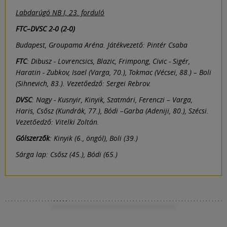
Labdarúgó NB I, 23. forduló
FTC–DVSC 2-0 (2-0)
Budapest, Groupama Aréna. Játékvezető: Pintér Csaba
FTC
: Dibusz - Lovrencsics, Blazic, Frimpong, Civic - Sigér,
Haratin - Zubkov, Isael (Varga, 70.), Tokmac (Vécsei, 88.) – Boli
(Sihnevich, 83.). Vezetőedző: Sergei Rebrov.
DVSC
: Nagy - Kusnyir, Kinyik, Szatmári, Ferenczi – Varga,
Haris, Csősz (Kundrák, 77.), Bódi –Garba (Adeniji, 80.), Szécsi.
Vezetőedző: Vitelki Zoltán.
Gólszerzők
: Kinyik (6., öngól), Boli (39.)
Sárga lap: Csősz (45.), Bódi (65.)