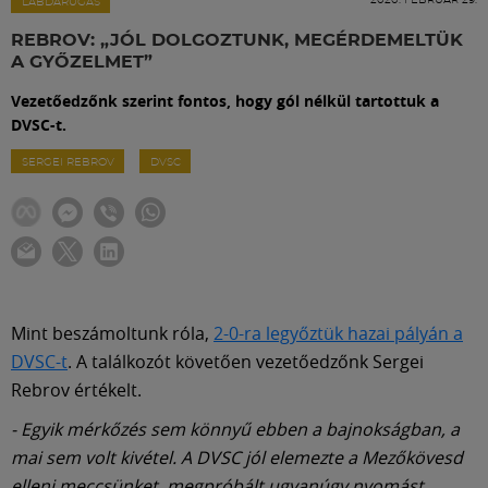
Labdarúgás
LABDARÚGÁS
REBROV: „JÓL DOLGOZTUNK, MEGÉRDEMELTÜK
A GYŐZELMET”
Szakosztályok
Vezetőedzőnk szerint fontos, hogy gól nélkül tartottuk a
DVSC-t.
Meccscenter
SERGEI REBROV
DVSC
Klub
Szolgáltatások
Mint beszámoltunk róla,
2-0-ra legyőztük hazai pályán a
Shop
DVSC-t
. A találkozót követően vezetőedzőnk Sergei
Rebrov értékelt.
Közösség
- Egyik mérkőzés sem könnyű ebben a bajnokságban, a
mai sem volt kivétel. A DVSC jól elemezte a Mezőkövesd
elleni meccsünket, megpróbált ugyanúgy nyomást