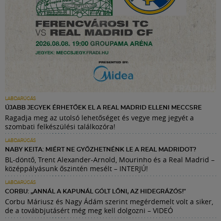
LABDARÚGÁS
ÚJABB JEGYEK ÉRHETŐEK EL A REAL MADRID ELLENI MECCSRE
Ragadja meg az utolsó lehetőséget és vegye meg jegyét a
szombati felkészülési találkozóra!
LABDARÚGÁS
NABY KEITA: MIÉRT NE GYŐZHETNÉNK LE A REAL MADRIDOT?
BL-döntő, Trent Alexander-Arnold, Mourinho és a Real Madrid –
középpályásunk őszintén mesélt – INTERJÚ!
LABDARÚGÁS
CORBU: „ANNÁL A KAPUNÁL GÓLT LŐNI, AZ HIDEGRÁZÓS!"
Corbu Máriusz és Nagy Ádám szerint megérdemelt volt a siker,
de a továbbjutásért még meg kell dolgozni – VIDEÓ