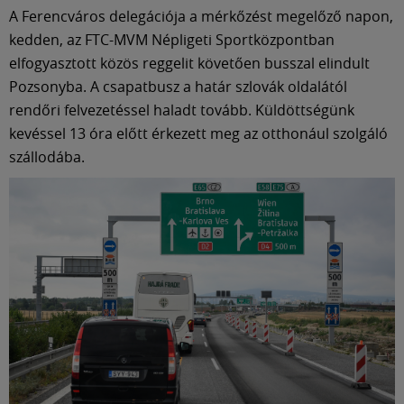
Múzeum
A Ferencváros delegációja a mérkőzést megelőző napon,
kedden, az FTC-MVM Népligeti Sportközpontban
English
elfogyasztott közös reggelit követően busszal elindult
Pozsonyba. A csapatbusz a határ szlovák oldalától
rendőri felvezetéssel haladt tovább. Küldöttségünk
kevéssel 13 óra előtt érkezett meg az otthonául szolgáló
szállodába.