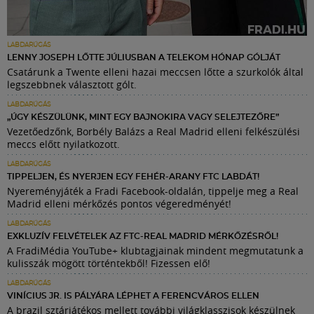
LABDARÚGÁS
LENNY JOSEPH LŐTTE JÚLIUSBAN A TELEKOM HÓNAP GÓLJÁT
Csatárunk a Twente elleni hazai meccsen lőtte a szurkolók által
legszebbnek választott gólt.
LABDARÚGÁS
„ÚGY KÉSZÜLÜNK, MINT EGY BAJNOKIRA VAGY SELEJTEZŐRE”
Vezetőedzőnk, Borbély Balázs a Real Madrid elleni felkészülési
meccs előtt nyilatkozott.
LABDARÚGÁS
TIPPELJEN, ÉS NYERJEN EGY FEHÉR-ARANY FTC LABDÁT!
Nyereményjáték a Fradi Facebook-oldalán, tippelje meg a Real
Madrid elleni mérkőzés pontos végeredményét!
LABDARÚGÁS
EXKLUZÍV FELVÉTELEK AZ FTC-REAL MADRID MÉRKŐZÉSRŐL!
A FradiMédia YouTube+ klubtagjainak mindent megmutatunk a
kulisszák mögött történtekből! Fizessen elő!
LABDARÚGÁS
VINÍCIUS JR. IS PÁLYÁRA LÉPHET A FERENCVÁROS ELLEN
A brazil sztárjátékos mellett további világklasszisok készülnek