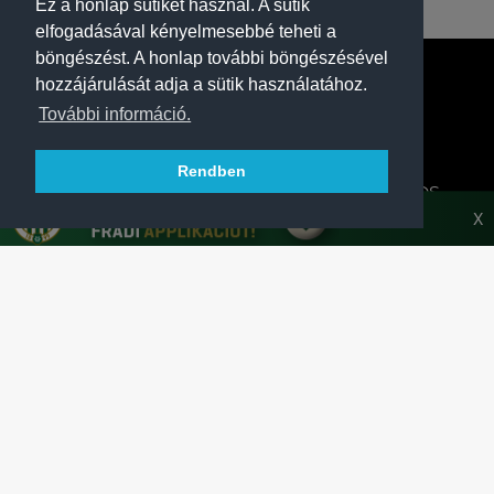
Ez a honlap sütiket használ. A sütik
elfogadásával kényelmesebbé teheti a
böngészést. A honlap további böngészésével
hozzájárulását adja a sütik használatához.
További információ.
Rendben
A FERENCVÁROSI TORNA CLUB HIVATALOS
HONLAPJA
X
SAJTÓCENTER
KAPCSOLAT
IMPRESSZUM
MODERÁLÁSI ALAPELVEK