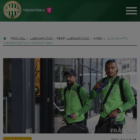
FŐOLDAL
»
LABDARÚGÁS
»
FÉRFI LABDARÚGÁS
»
HÍREK
»
SLOVAN–FTC:
MEGÉRKEZTÜNK POZSONYBA!
Jegyek
FM YouTube +
Hírek
2022. JÚLIUS 26.