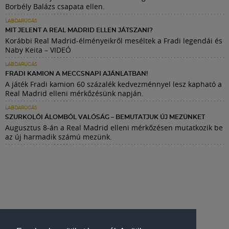
Borbély Balázs csapata ellen.
LABDARÚGÁS
MIT JELENT A REAL MADRID ELLEN JÁTSZANI?
Korábbi Real Madrid-élményeikről meséltek a Fradi legendái és
Naby Keita – VIDEÓ
LABDARÚGÁS
FRADI KAMION A MECCSNAPI AJÁNLATBAN!
A játék Fradi kamion 60 százalék kedvezménnyel lesz kapható a
Real Madrid elleni mérkőzésünk napján.
LABDARÚGÁS
SZURKOLÓI ÁLOMBÓL VALÓSÁG – BEMUTATJUK ÚJ MEZÜNKET
Augusztus 8-án a Real Madrid elleni mérkőzésen mutatkozik be
az új harmadik számú mezünk.