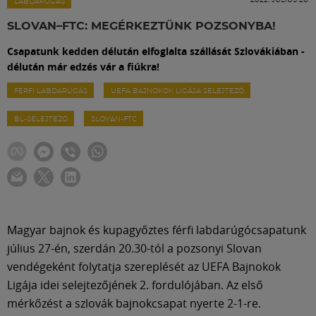
Labdarúgás
LABDARÚGÁS
SLOVAN–FTC: MEGÉRKEZTÜNK POZSONYBA!
Szakosztályok
Csapatunk kedden délután elfoglalta szállását Szlovákiában -
délután már edzés vár a fiúkra!
Meccscenter
FÉRFI LABDARÚGÁS
UEFA BAJNOKOK LIGÁJA SELEJTEZŐ
BL-SELEJTEZŐ
SLOVAN-FTC
Klub
Szolgáltatások
Shop
Magyar bajnok és kupagyőztes férfi labdarúgócsapatunk
július 27-én, szerdán 20.30-tól a pozsonyi Slovan
vendégeként folytatja szereplését az UEFA Bajnokok
Közösség
Ligája idei selejtezőjének 2. fordulójában. Az első
mérkőzést a szlovák bajnokcsapat nyerte 2-1-re.