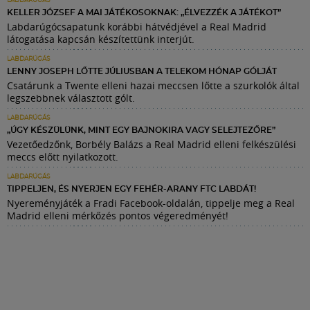
LABDARÚGÁS
KELLER JÓZSEF A MAI JÁTÉKOSOKNAK: „ÉLVEZZÉK A JÁTÉKOT”
Labdarúgócsapatunk korábbi hátvédjével a Real Madrid
látogatása kapcsán készítettünk interjút.
LABDARÚGÁS
LENNY JOSEPH LŐTTE JÚLIUSBAN A TELEKOM HÓNAP GÓLJÁT
Csatárunk a Twente elleni hazai meccsen lőtte a szurkolók által
legszebbnek választott gólt.
LABDARÚGÁS
„ÚGY KÉSZÜLÜNK, MINT EGY BAJNOKIRA VAGY SELEJTEZŐRE”
Vezetőedzőnk, Borbély Balázs a Real Madrid elleni felkészülési
meccs előtt nyilatkozott.
LABDARÚGÁS
TIPPELJEN, ÉS NYERJEN EGY FEHÉR-ARANY FTC LABDÁT!
Nyereményjáték a Fradi Facebook-oldalán, tippelje meg a Real
Madrid elleni mérkőzés pontos végeredményét!