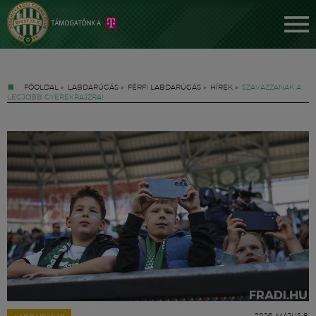
FŐOLDAL
»
LABDARÚGÁS
»
FÉRFI LABDARÚGÁS
»
HÍREK
»
SZAVAZZANAK A
LEGJOBB GYEREKRAJZRA!
Jegyek
FM YouTube +
Hírek
2026. MÁJUS 8.