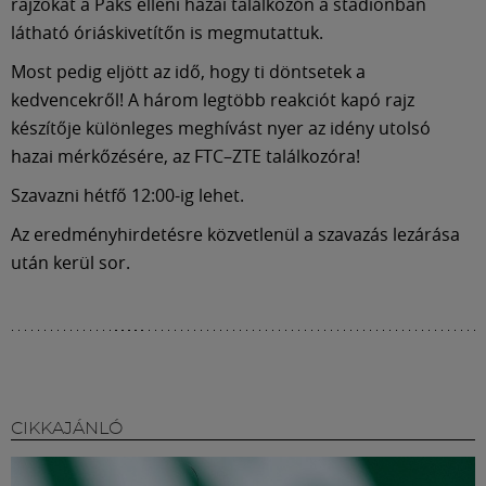
Múzeum
rajzokat a Paks elleni hazai találkozón a stadionban
látható óriáskivetítőn is megmutattuk.
English
Most pedig eljött az idő, hogy ti döntsetek a
kedvencekről! A három legtöbb reakciót kapó rajz
készítője különleges meghívást nyer az idény utolsó
hazai mérkőzésére, az FTC–ZTE találkozóra!
Szavazni hétfő 12:00-ig lehet.
Az eredményhirdetésre közvetlenül a szavazás lezárása
után kerül sor.
CIKKAJÁNLÓ