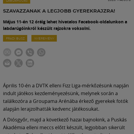
Labdarúgás
LABDARÚGÁS
SZAVAZZANAK A LEGJOBB GYEREKRAJZRA!
Szakosztályok
Május 11-én 12 óráig lehet hivatalos Facebook-oldalunkon a
labdarúgóinkról készült rajzokra voksolni.
Meccscenter
FRADI BUSZ
NYEREMÉNY
Klub
Szolgáltatások
Április 10-én a DVTK elleni Fizz Liga-mérkőzésünk napján
indult játékos kezdeményezésünk, melynek során a
Shop
találkozóra a Groupama Arénába érkező gyerekek fotók
alapján lerajzolhatták kedvenc játékosukat.
Közösség
A Diósgyőr, majd a következő hazai bajnokink, a Puskás
Akadémia elleni meccs előtt készült, legjobban sikerült