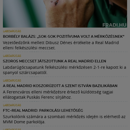
LABDARÚGÁS
BORBÉLY BALÁZS: „SOK-SOK POZITÍVUMA VOLT A MÉRKŐZÉSNEK”
Vezetőedzőnk mellett Dibusz Dénes értékelte a Real Madrid
elleni felkészülési meccset.
LABDARÚGÁS
SZOROS MECCSET JÁTSZOTTUNK A REAL MADRID ELLEN
Labdarúgócsapatunk felkészülési mérkőzésen 2-1-re kapott ki a
spanyol sztárcsapattól.
LABDARÚGÁS
A REAL MADRID KOSZORÚZOTT A SZENT ISTVÁN BAZILIKÁBAN
A Ferencváros elleni mérkőzésre érkező küldöttség tagjai
ellátogattak Puskás Ferenc sírjához.
LABDARÚGÁS
FTC–REAL MADRID: PARKOLÁSI LEHETŐSÉG
Szurkolóink számára a szombati mérkőzés idején is elérhető az
MVM Dome parkolója.