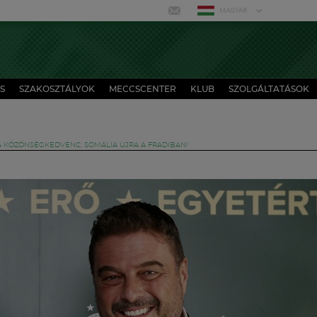
MAGYAR
S
SZAKOSZTÁLYOK
MECCSCENTER
KLUB
SZOLGÁLTATÁSOK
A KÖZÖNSÉGKEDVENC, SOMÁLIA ÚJRA A FRADIBAN!