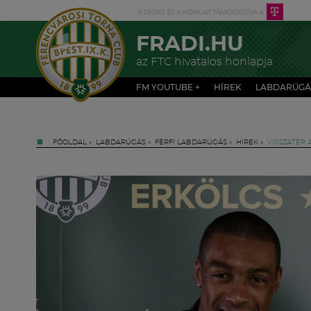
FRADI.HU
az FTC hivatalos honlapja
FM YOUTUBE +
HÍREK
LABDARÚGÁ
FŐOLDAL
»
LABDARÚGÁS
»
FÉRFI LABDARÚGÁS
»
HÍREK
»
VISSZATÉR 