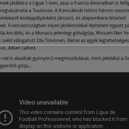
ek játékára a Ligue 1-ben, azaz a francia élvonalban is felfig
egvásárolta a Toulouse. A franciáknál töltött három szezo
védekező középpályásként játszott, és alapembere lehetett
ek. Franciaországban olyan játékosokkal léphetett együtt pá
illa korábbi, és a Monaco jelenlegi gólvágója, Wissam Ben Y
s svéd válogatott Ola Toivonen, illetve az egyik legtehetsége
pus, Alban Lafont.
-nál is akadtak gyönyörű megmozdulásai, mint példálul a 
gyenlítő gólja...