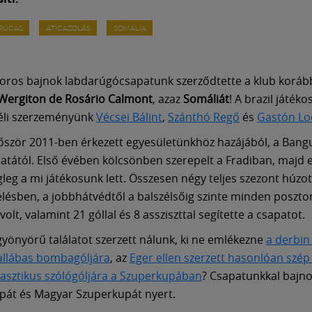
ARÚGÁS
ÁTIGAZOLÁS
SOMÁLIA
ros bajnok labdarúgócsapatunk szerződtette a klub koráb
Wergiton de Rosário Calmont
, azaz
Somáliát
! A brazil játéko
téli szerzeményünk
Vécsei Bálint
,
Szánthó Regő
és
Gastón Lo
őször 2011-ben érkezett egyesületünkhöz hazájából, a Bangu
atától. Első évében kölcsönben szerepelt a Fradiban, majd e
leg a mi játékosunk lett. Összesen négy teljes szezont húzott
elésben, a jobbhátvédtől a balszélsőig szinte minden poszto
olt, valamint 21 góllal és 8 assziszttal segítette a csapatot.
yönyörű találatot szerzett nálunk, ki ne emlékezne
a derbin 
allábas bombagóljára
, az
Eger ellen szerzett hasonlóan szép
tasztikus szólógóljára a Szuperkupában
? Csapatunkkal bajno
pát és Magyar Szuperkupát nyert.