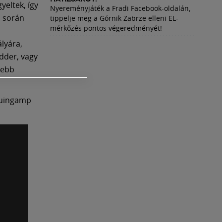
yeltek, így
Nyereményjáték a Fradi Facebook-oldalán,
n során
tippelje meg a Górnik Zabrze elleni EL-
mérkőzés pontos végeredményét!
lyára,
edder, vagy
sebb
Guingamp