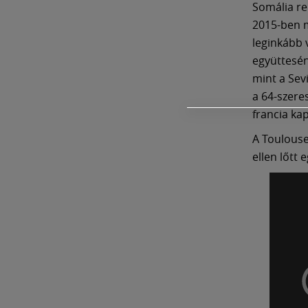
Somália rem
2015-ben m
leginkább 
együttesén
mint a Sev
a 64-szere
francia ka
A Toulouse
ellen lőtt e