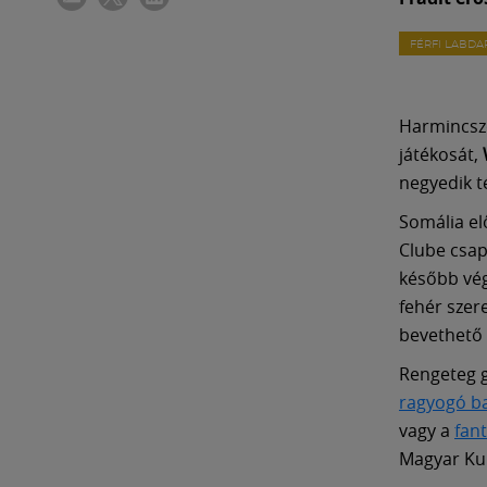
FÉRFI LABD
Harmincszo
játékosát,
negyedik 
Somália el
Clube csap
később vég
fehér szer
bevethető v
Rengeteg g
ragyogó b
vagy a
fan
Magyar Ku