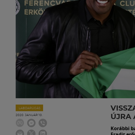
VISSZ
LABDARÚGÁS
ÚJRA 
2020. JANUÁR 10.
Korábbi b
Fradit erős