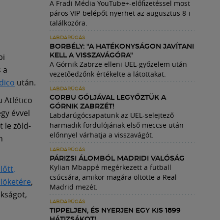
A Fradi Média YouTube+-előfizetéssel most
páros VIP-belépőt nyerhet az augusztus 8-i
találkozóra.
LABDARÚGÁS
BORBÉLY: "A HATÉKONYSÁGON JAVÍTANI
bi
KELL A VISSZAVÁGÓRA"
A Górnik Zabrze elleni UEL-győzelem után
s a
vezetőedzőnk értékelte a látottakat.
dico
után.
LABDARÚGÁS
CORBU GÓLJÁVAL LEGYŐZTÜK A
 Atlético
GÓRNIK ZABRZÉT!
gy évvel
Labdarúgócsapatunk az UEL-selejtező
 le zöld-
harmadik fordulójának első meccse után
előnnyel várhatja a visszavágót.
n
LABDARÚGÁS
PÁRIZSI ÁLOMBÓL MADRIDI VALÓSÁG
Kylian Mbappé megérkezett a futball
lőtt,
csúcsára, amikor magára öltötte a Real
 löketére
,
Madrid mezét.
kságot,
LABDARÚGÁS
TIPPELJEN, ÉS NYERJEN EGY KIS 1899
HÁTIZSÁKOT!