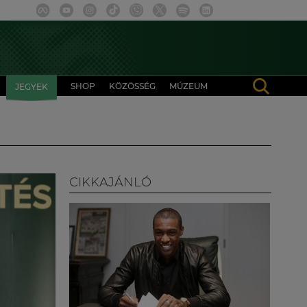
SHOP
KÖZÖSSÉG
MÚZEUM
JEGYEK
CIKKAJÁNLÓ