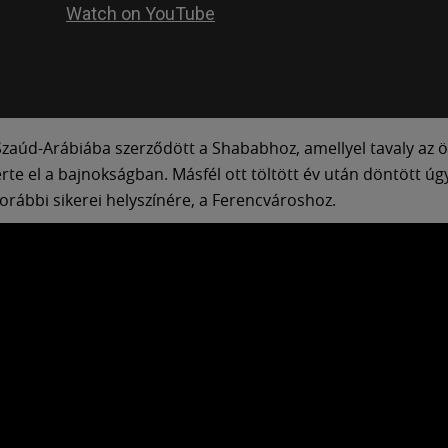
zaúd-Arábiába szerződött a Shababhoz, amellyel tavaly az ö
érte el a bajnokságban. Másfél ott töltött év után döntött úg
korábbi sikerei helyszínére, a Ferencvároshoz.