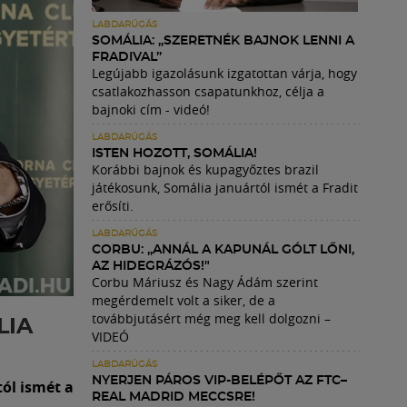
LABDARÚGÁS
SOMÁLIA: „SZERETNÉK BAJNOK LENNI A
FRADIVAL”
Legújabb igazolásunk izgatottan várja, hogy
csatlakozhasson csapatunkhoz, célja a
bajnoki cím - videó!
LABDARÚGÁS
ISTEN HOZOTT, SOMÁLIA!
Korábbi bajnok és kupagyőztes brazil
játékosunk, Somália januártól ismét a Fradit
erősíti.
LABDARÚGÁS
CORBU: „ANNÁL A KAPUNÁL GÓLT LŐNI,
AZ HIDEGRÁZÓS!"
Corbu Máriusz és Nagy Ádám szerint
megérdemelt volt a siker, de a
továbbjutásért még meg kell dolgozni –
LIA
VIDEÓ
LABDARÚGÁS
NYERJEN PÁROS VIP-BELÉPŐT AZ FTC–
ól ismét a
REAL MADRID MECCSRE!