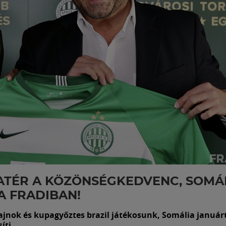
ATÉR A KÖZÖNSÉGKEDVENC, SOMÁ
A FRADIBAN!
ajnok és kupagyőztes brazil játékosunk, Somália januárt
íti.