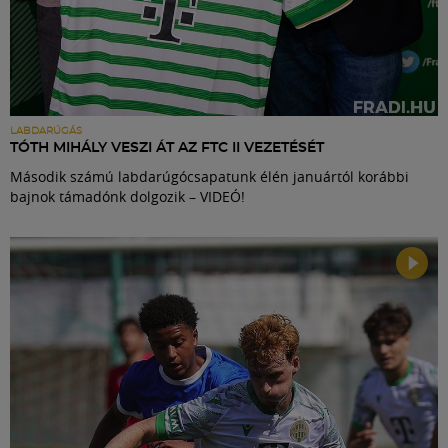
LABDARÚGÁS
TÓTH MIHÁLY VESZI ÁT AZ FTC II VEZETÉSÉT
Második számú labdarúgócsapatunk élén januártól korábbi
bajnok támadónk dolgozik – VIDEÓ!