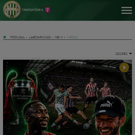
FŐOLDAL
»
LABDARÚGÁS
»
NB III
»
MÉDIA
SZŰRÉS
Jegyek
FM YouTube +
Hírek