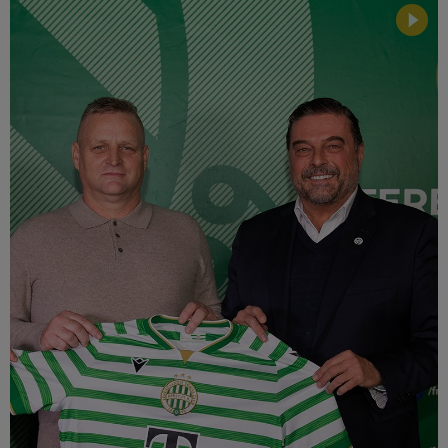
Múzeum
English