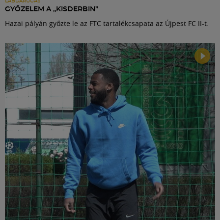
LABDARÚGÁS
GYŐZELEM A „KISDERBIN”
Hazai pályán győzte le az FTC tartalékcsapata az Újpest FC II-t.