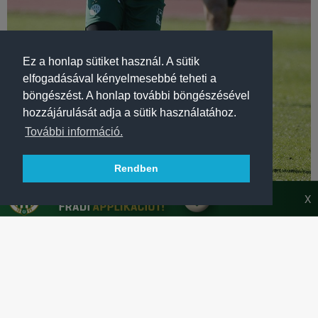
Ez a honlap sütiket használ. A sütik
elfogadásával kényelmesebbé teheti a
böngészést. A honlap további böngészésével
hozzájárulását adja a sütik használatához.
További információ.
Rendben
X
LABDARÚGÁS
VIDEÓN LEANDRO 40 MÉTERES GÓLJA
A Fradival 4 élvonalbeli aranyat nyerő Leandro
tartalékcsapatunk meccsén lőtt nagy gólt. Videón 2:21-től!