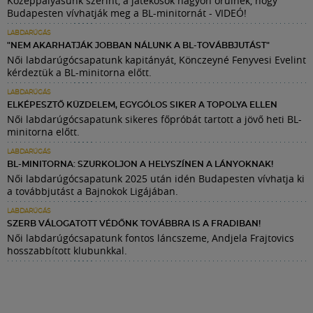
Középpályásunk szerint, a játékosok nagyon örülnek, hogy
Budapesten vívhatják meg a BL-minitornát - VIDEÓ!
LABDARÚGÁS
"NEM AKARHATJÁK JOBBAN NÁLUNK A BL-TOVÁBBJUTÁST"
Női labdarúgócsapatunk kapitányát, Könczeyné Fenyvesi Evelint
kérdeztük a BL-minitorna előtt.
LABDARÚGÁS
ELKÉPESZTŐ KÜZDELEM, EGYGÓLOS SIKER A TOPOLYA ELLEN
Női labdarúgócsapatunk sikeres főpróbát tartott a jövő heti BL-
minitorna előtt.
LABDARÚGÁS
BL-MINITORNA: SZURKOLJON A HELYSZÍNEN A LÁNYOKNAK!
Női labdarúgócsapatunk 2025 után idén Budapesten vívhatja ki
a továbbjutást a Bajnokok Ligájában.
LABDARÚGÁS
SZERB VÁLOGATOTT VÉDŐNK TOVÁBBRA IS A FRADIBAN!
Női labdarúgócsapatunk fontos láncszeme, Andjela Frajtovics
hosszabbított klubunkkal.