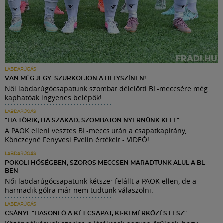
LABDARÚGÁS
VAN MÉG JEGY: SZURKOLJON A HELYSZÍNEN!
Női labdarúgócsapatunk szombat délelőtti BL-meccsére még
kaphatóak ingyenes belépők!
LABDARÚGÁS
"HA TÖRIK, HA SZAKAD, SZOMBATON NYERNÜNK KELL"
A PAOK elleni vesztes BL-meccs után a csapatkapitány,
Könczeyné Fenyvesi Evelin értékelt - VIDEÓ!
LABDARÚGÁS
POKOLI HŐSÉGBEN, SZOROS MECCSEN MARADTUNK ALUL A BL-
BEN
Női labdarúgócsapatunk kétszer felállt a PAOK ellen, de a
harmadik gólra már nem tudtunk válaszolni.
LABDARÚGÁS
CSÁNYI: "HASONLÓ A KÉT CSAPAT, KI-KI MÉRKŐZÉS LESZ"