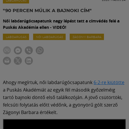
Labdarúgás
LABDARÚGÁS
"90 PERCEN MÚLIK A BAJNOKI CÍM"
Szakosztályok
Női labdarúgócsapatunk nagy lépést tett a címvédés felé a
Puskás Akadémia ellen - VIDEÓ!
Meccscenter
LABDARÚGÁS
NŐI LABDARÚGÁS
ZÁGONYI BARBARA
Klub
Szolgáltatások
Ahogy megírtuk, női labdarúgócsapatunk
6-2-re kiütötte
a Puskás Akadémiát az egyik fél második győzelméig
Shop
tartó bajnoki döntő első találkozóján. A jövő csütörtöki,
felcsúti folytatás előtt védőnk, a gyönyörű gólt szerző
Közösség
Zágonyi Barbara értékelt.