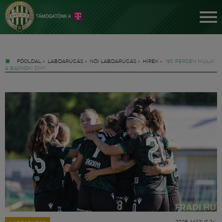
FŐOLDAL
»
LABDARÚGÁS
»
NŐI LABDARÚGÁS
»
HÍREK
»
"90 PERCEN MÚLIK
A BAJNOKI CÍM"
Jegyek
FM YouTube +
Hírek
2026. MÁJUS 24.