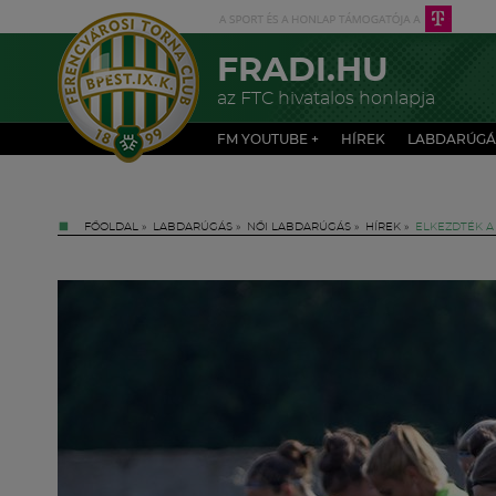
FRADI.HU
az FTC hivatalos honlapja
FM YOUTUBE +
HÍREK
LABDARÚGÁ
FŐOLDAL
»
LABDARÚGÁS
»
NŐI LABDARÚGÁS
»
HÍREK
»
ELKEZDTÉK A