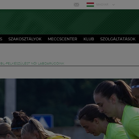
MAGYAR
S
SZAKOSZTÁLYOK
MECCSCENTER
KLUB
SZOLGÁLTATÁSOK
 BL-FELKÉSZÜLÉST NŐI LABDARÚGÓINK