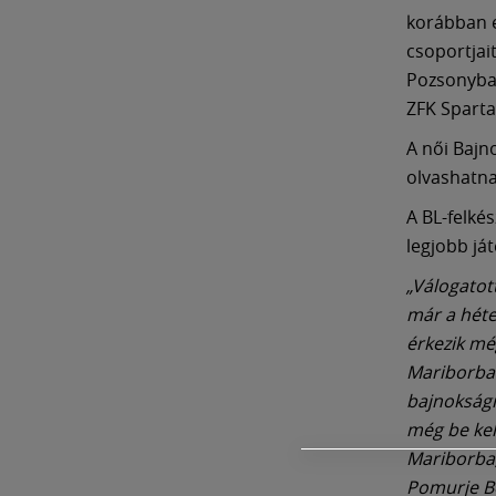
korábban e
csoportjai
Pozsonyban
ZFK Spartak
A női Bajn
olvashatn
A BL-felké
legjobb já
„Válogatot
már a héte
érkezik mé
Mariborba 
bajnokságr
még be kel
Mariborba,
Pomurje Bel