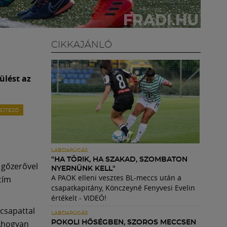
CIKKAJÁNLÓ
ülést az
EJTEZŐ
LABDARÚGÁS
"HA TÖRIK, HA SZAKAD, SZOMBATON
, gőzerővel
NYERNÜNK KELL"
A PAOK elleni vesztes BL-meccs után a
cím
csapatkapitány, Könczeyné Fenyvesi Evelin
értékelt - VIDEÓ!
 csapattal
LABDARÚGÁS
 Ahogyan
POKOLI HŐSÉGBEN, SZOROS MECCSEN