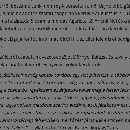
rről beszámoltunk, nemrég kisorsolták a női Bajnokok Ligáj
t, a mieink az ötös számú csoportba kerülve augusztus 7-13 
 a házigazda Slovan, a moldáv Agarista-SS Anenii Noi és a 
 Subotica ellen kísérlik meg kiharcolni a főtáblára kerülést.
okok Ligája fontos információiról
ITT
, az ellenfeleinkről pedi
ak.
szülésről csapatunk vezetőedzőjét Dörnyei Balázst és tavaly a
tékosának választott Fenyvesi Evelint kérdeztük.
t játékosaink még kaptak további egy hét pihenést, a többiek
n elkezdtek edzeni. A keretben még várható változás, 2-3 új 
g a csapatba, igyekszem az átigazolásokat még a héten lezár
már teljes kerettel utazzunk. A BL-re ugyanúgy készülünk, m
a, ugyanolyan metódus szerint edzünk, az új játékosainkat 
l építeni a csapatba a nemzetközi szereplés előtt. Kedden u
 ahol vasárnap felkészülési mérkőzést játszunk a szlovén ba
tinci ellen."
– nyilatkozta Dörnyei Balázs, kupagyőztes