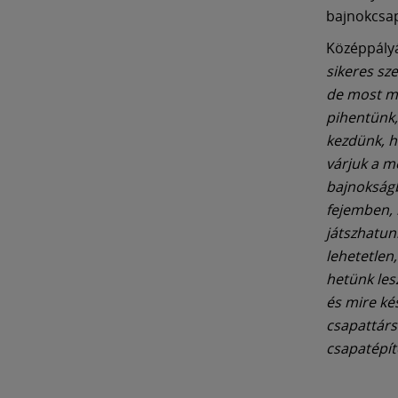
bajnokcsa
Középpályá
sikeres sz
de most má
pihentünk,
kezdünk, h
várjuk a m
bajnokságb
fejemben,
játszhatun
lehetetlen
hetünk lesz
és mire ké
csapattárs
csapatépít