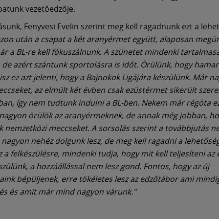
patunk vezetőedzője.
sunk, Fenyvesi Evelin szerint meg kell ragadnunk ezt a lehe
ezon után a csapat a két aranyérmet együtt, alaposan megü
r a BL-re kell fókuszálnunk. A szünetet mindenki tartalmasa
 de azért szántunk sportolásra is időt. Örülünk, hogy hama
isz ez azt jelenti, hogy a Bajnokok Ligájára készülünk. Már n
eccseket, az elmúlt két évben csak ezüstérmet sikerült szer
an, így nem tudtunk indulni a BL-ben. Nekem már régóta ez
 nagyon örülök az aranyérmeknek, de annak még jobban, h
k nemzetközi meccseket. A sorsolás szerint a továbbjutás 
, nagyon nehéz dolgunk lesz, de meg kell ragadni a lehetőség
 a felkészülésre, mindenki tudja, hogy mit kell teljesíteni a
szülünk, a hozzáállással nem lesz gond. Fontos, hogy az új
aink bépüljenek, erre tökéletes lesz az edzőtábor ami mindig
és és amit már mind nagyon várunk."