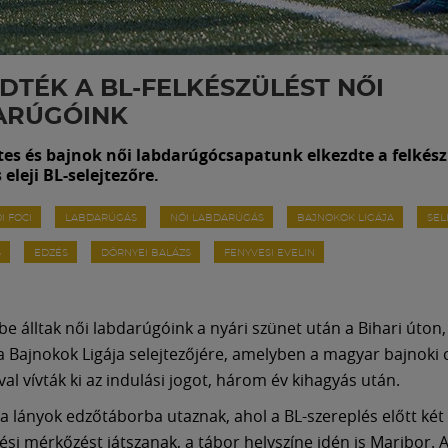
DTÉK A BL-FELKÉSZÜLÉST NŐI
ARÚGÓINK
es és bajnok női labdarúgócsapatunk elkezdte a felkész
eleji BL-selejtezőre.
I FOCI
LABDARÚGÁS
NŐI LABDARÚGÁS
BAJNOKOK LIGÁJA
SEL
S
EDZÉS
DÖRNYEI BALÁZS
FENYVESI EVELIN
be álltak női labdarúgóink a nyári szünet után a Bihari úton
a Bajnokok Ligája selejtezőjére, amelyben a magyar bajnoki 
al vívták ki az indulási jogot, három év kihagyás után.
n a lányok edzőtáborba utaznak, ahol a BL-szereplés előtt két
ülési mérkőzést játszanak, a tábor helyszíne idén is Maribor.