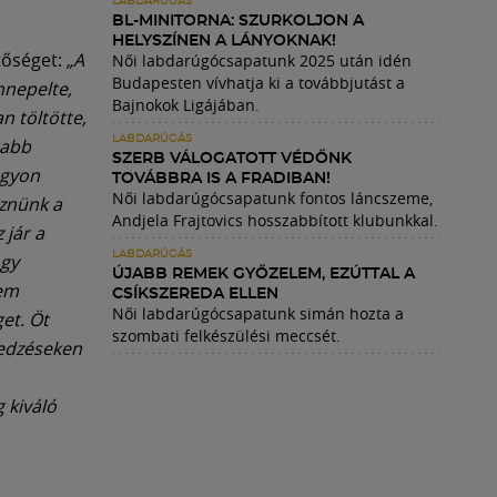
LABDARÚGÁS
BL-MINITORNA: SZURKOLJON A
HELYSZÍNEN A LÁNYOKNAK!
tőséget:
„A
Női labdarúgócsapatunk 2025 után idén
Budapesten vívhatja ki a továbbjutást a
nnepelte,
Bajnokok Ligájában.
n töltötte,
LABDARÚGÁS
rabb
SZERB VÁLOGATOTT VÉDŐNK
agyon
TOVÁBBRA IS A FRADIBAN!
Női labdarúgócsapatunk fontos láncszeme,
eznünk a
Andjela Frajtovics hosszabbított klubunkkal.
 jár a
LABDARÚGÁS
ogy
ÚJABB REMEK GYŐZELEM, EZÚTTAL A
nem
CSÍKSZEREDA ELLEN
Női labdarúgócsapatunk simán hozta a
et. Öt
szombati felkészülési meccsét.
z edzéseken
 kiváló