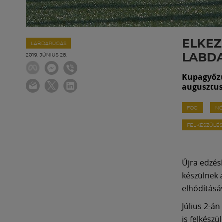
ELKEZ
LABDARÚGÁS
LABD
2019. JÚNIUS 28.
Kupagyőzt
augusztus 
FOCI
NŐ
FELKÉSZÜLÉ
Újra edzés
készülnek 
elhódításáv
Július 2-á
is felkész