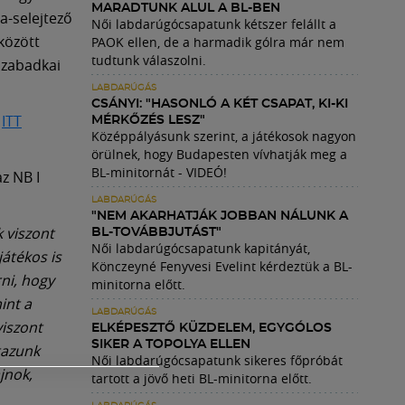
MARADTUNK ALUL A BL-BEN
a-selejtező
Női labdarúgócsapatunk kétszer felállt a
között
PAOK ellen, de a harmadik gólra már nem
tudtunk válaszolni.
szabadkai
LABDARÚGÁS
CSÁNYI: "HASONLÓ A KÉT CSAPAT, KI-KI
g
ITT
MÉRKŐZÉS LESZ"
Középpályásunk szerint, a játékosok nagyon
örülnek, hogy Budapesten vívhatják meg a
BL-minitornát - VIDEÓ!
z NB I
LABDARÚGÁS
"NEM AKARHATJÁK JOBBAN NÁLUNK A
 viszont
BL-TOVÁBBJUTÁST"
Női labdarúgócsapatunk kapitányát,
játékos is
Könczeyné Fenyvesi Evelint kérdeztük a BL-
ni, hogy
minitorna előtt.
int a
LABDARÚGÁS
viszont
ELKÉPESZTŐ KÜZDELEM, EGYGÓLOS
SIKER A TOPOLYA ELLEN
tazunk
Női labdarúgócsapatunk sikeres főpróbát
jnok,
tartott a jövő heti BL-minitorna előtt.