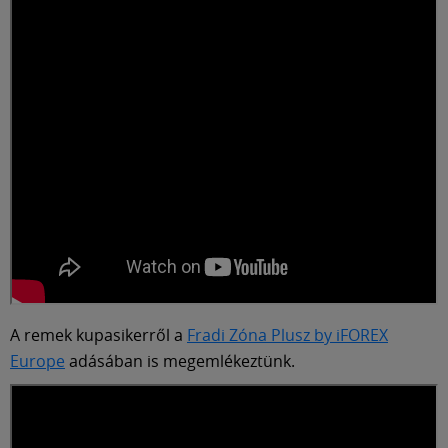
Múzeum
English
A remek kupasikerről a
Fradi Zóna Plusz by iFOREX
Europe
adásában is megemlékeztünk.