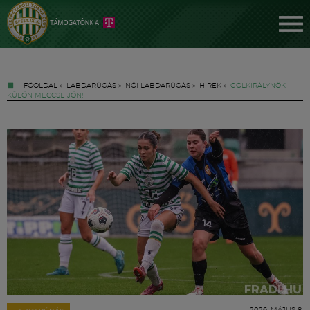
FŐOLDAL
»
LABDARÚGÁS
»
NŐI LABDARÚGÁS
»
HÍREK
»
GÓLKIRÁLYNŐK
KÜLÖN MECCSE JÖN!
Jegyek
FM YouTube +
Hírek
2026. MÁJUS 8.