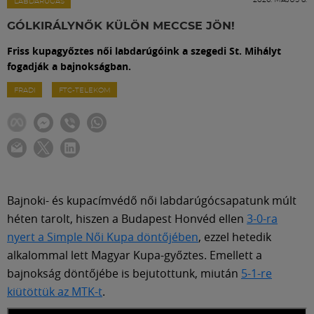
Labdarúgás
LABDARÚGÁS
GÓLKIRÁLYNŐK KÜLÖN MECCSE JÖN!
Szakosztályok
Friss kupagyőztes női labdarúgóink a szegedi St. Mihályt
fogadják a bajnokságban.
Meccscenter
FRADI
FTC-TELEKOM
Klub
Szolgáltatások
Bajnoki- és kupacímvédő női labdarúgócsapatunk múlt
héten tarolt, hiszen a Budapest Honvéd ellen
3-0-ra
Shop
nyert a Simple Női Kupa döntőjében
, ezzel hetedik
alkalommal lett Magyar Kupa-győztes. Emellett a
Közösség
bajnokság döntőjébe is bejutottunk, miután
5-1-re
kiütöttük az MTK-t
.