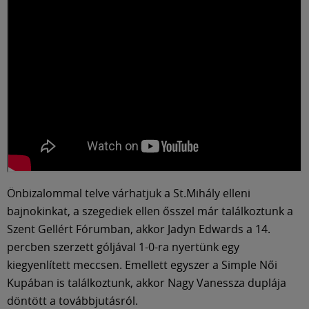
Önbizalommal telve várhatjuk a St.Mihály elleni
bajnokinkat, a szegediek ellen ősszel már találkoztunk a
Szent Gellért Fórumban, akkor Jadyn Edwards a 14.
percben szerzett góljával 1-0-ra nyertünk egy
kiegyenlített meccsen. Emellett egyszer a Simple Női
Kupában is találkoztunk, akkor Nagy Vanessza duplája
döntött a továbbjutásról.