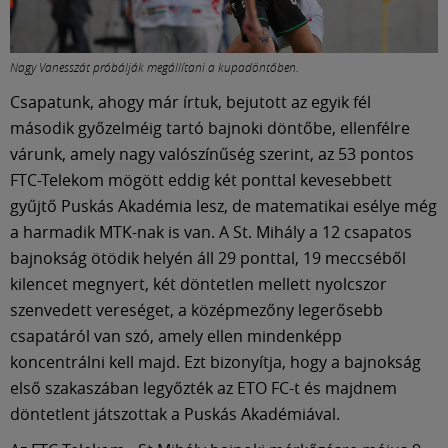
Nagy Vanesszát próbálják megállítani a kupadöntőben.
Csapatunk, ahogy már írtuk, bejutott az egyik fél
második győzelméig tartó bajnoki döntőbe, ellenfélre
várunk, amely nagy valószínűség szerint, az 53 pontos
FTC-Telekom mögött eddig két ponttal kevesebbett
gyűjtő Puskás Akadémia lesz, de matematikai esélye még
a harmadik MTK-nak is van. A St. Mihály a 12 csapatos
bajnokság ötödik helyén áll 29 ponttal, 19 meccséből
kilencet megnyert, két döntetlen mellett nyolcszor
szenvedett vereséget, a középmezőny legerősebb
csapatáról van szó, amely ellen mindenképp
koncentrálni kell majd. Ezt bizonyítja, hogy a bajnokság
első szakaszában legyőzték az ETO FC-t és majdnem
döntetlent játszottak a Puskás Akadémiával.