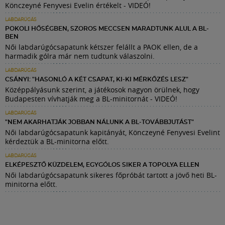
Könczeyné Fenyvesi Evelin értékelt - VIDEÓ!
LABDARÚGÁS
POKOLI HŐSÉGBEN, SZOROS MECCSEN MARADTUNK ALUL A BL-
BEN
Női labdarúgócsapatunk kétszer felállt a PAOK ellen, de a
harmadik gólra már nem tudtunk válaszolni.
LABDARÚGÁS
CSÁNYI: "HASONLÓ A KÉT CSAPAT, KI-KI MÉRKŐZÉS LESZ"
Középpályásunk szerint, a játékosok nagyon örülnek, hogy
Budapesten vívhatják meg a BL-minitornát - VIDEÓ!
LABDARÚGÁS
"NEM AKARHATJÁK JOBBAN NÁLUNK A BL-TOVÁBBJUTÁST"
Női labdarúgócsapatunk kapitányát, Könczeyné Fenyvesi Evelint
kérdeztük a BL-minitorna előtt.
LABDARÚGÁS
ELKÉPESZTŐ KÜZDELEM, EGYGÓLOS SIKER A TOPOLYA ELLEN
Női labdarúgócsapatunk sikeres főpróbát tartott a jövő heti BL-
minitorna előtt.