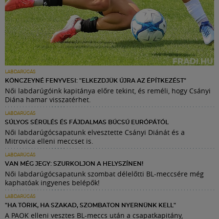
LABDARÚGÁS
KÖNCZEYNÉ FENYVESI: "ELKEZDJÜK ÚJRA AZ ÉPÍTKEZÉST"
Női labdarúgóink kapitánya előre tekint, és reméli, hogy Csányi
Diána hamar visszatérhet.
LABDARÚGÁS
SÚLYOS SÉRÜLÉS ÉS FÁJDALMAS BÚCSÚ EURÓPÁTÓL
Női labdarúgócsapatunk elvesztette Csányi Diánát és a
Mitrovica elleni meccset is.
LABDARÚGÁS
VAN MÉG JEGY: SZURKOLJON A HELYSZÍNEN!
Női labdarúgócsapatunk szombat délelőtti BL-meccsére még
kaphatóak ingyenes belépők!
LABDARÚGÁS
"HA TÖRIK, HA SZAKAD, SZOMBATON NYERNÜNK KELL"
A PAOK elleni vesztes BL-meccs után a csapatkapitány,