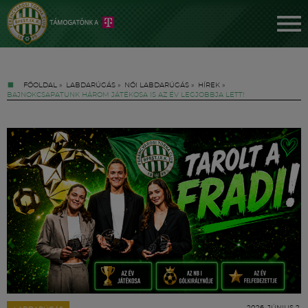
FŐOLDAL
»
LABDARÚGÁS
»
NŐI LABDARÚGÁS
»
HÍREK
»
BAJNOKCSAPATUNK HÁROM JÁTÉKOSA IS AZ ÉV LEGJOBBJA LETT!
Jegyek
FM YouTube +
Hírek
2026. JÚNIUS 2.