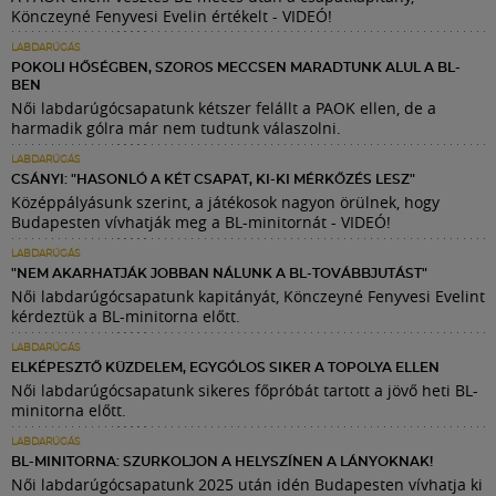
Könczeyné Fenyvesi Evelin értékelt - VIDEÓ!
LABDARÚGÁS
POKOLI HŐSÉGBEN, SZOROS MECCSEN MARADTUNK ALUL A BL-
BEN
Női labdarúgócsapatunk kétszer felállt a PAOK ellen, de a
harmadik gólra már nem tudtunk válaszolni.
LABDARÚGÁS
CSÁNYI: "HASONLÓ A KÉT CSAPAT, KI-KI MÉRKŐZÉS LESZ"
Középpályásunk szerint, a játékosok nagyon örülnek, hogy
Budapesten vívhatják meg a BL-minitornát - VIDEÓ!
LABDARÚGÁS
"NEM AKARHATJÁK JOBBAN NÁLUNK A BL-TOVÁBBJUTÁST"
Női labdarúgócsapatunk kapitányát, Könczeyné Fenyvesi Evelint
kérdeztük a BL-minitorna előtt.
LABDARÚGÁS
ELKÉPESZTŐ KÜZDELEM, EGYGÓLOS SIKER A TOPOLYA ELLEN
Női labdarúgócsapatunk sikeres főpróbát tartott a jövő heti BL-
minitorna előtt.
LABDARÚGÁS
BL-MINITORNA: SZURKOLJON A HELYSZÍNEN A LÁNYOKNAK!
Női labdarúgócsapatunk 2025 után idén Budapesten vívhatja ki