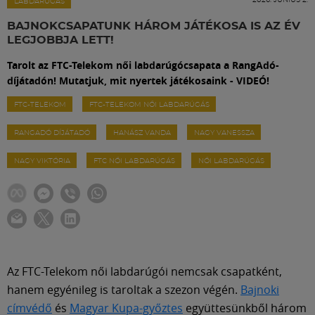
Labdarúgás
LABDARÚGÁS
BAJNOKCSAPATUNK HÁROM JÁTÉKOSA IS AZ ÉV
LEGJOBBJA LETT!
Szakosztályok
Tarolt az FTC-Telekom női labdarúgócsapata a RangAdó-
díjátadón! Mutatjuk, mit nyertek játékosaink - VIDEÓ!
Meccscenter
FTC-TELEKOM
FTC-TELEKOM NŐI LABDARÚGÁS
RANGADÓ DÍJÁTADÓ
HANÁSZ VANDA
NAGY VANESSZA
Klub
NAGY VIKTÓRIA
FTC NŐI LABDARÚGÁS
NŐI LABDARÚGÁS
Szolgáltatások
Shop
Közösség
Az FTC-Telekom női labdarúgói nemcsak csapatként,
hanem egyénileg is taroltak a szezon végén.
Bajnoki
címvédő
és
Magyar Kupa-győztes
együttesünkből három