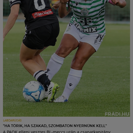
LABDARÚGÁS
"HA TÖRIK, HA SZAKAD, SZOMBATON NYERNÜNK KELL"
A PAOK elleni vesztes BL-meccs után a csapatkapitány,