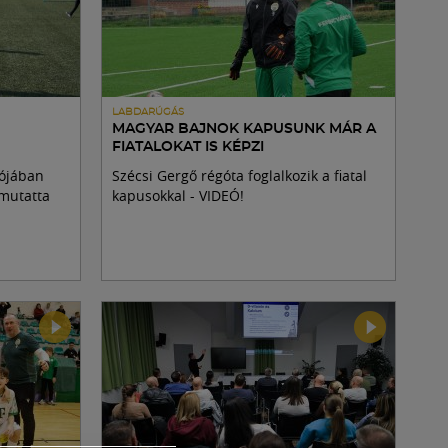
LABDARÚGÁS
MAGYAR BAJNOK KAPUSUNK MÁR A
FIATALOKAT IS KÉPZI
lójában
Szécsi Gergő régóta foglalkozik a fiatal
 mutatta
kapusokkal - VIDEÓ!