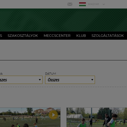
MAGYAR
S
SZAKOSZTÁLYOK
MECCSCENTER
KLUB
SZOLGÁLTATÁSOK
IA
DÁTUM
szes
Összes