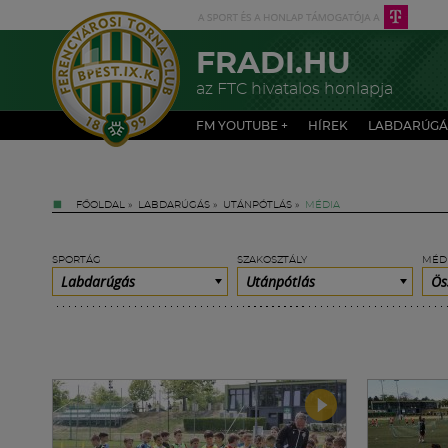
FRADI.HU
az FTC hivatalos honlapja
FM YOUTUBE +
HÍREK
LABDARÚGÁ
FŐOLDAL
»
LABDARÚGÁS
»
UTÁNPÓTLÁS
»
MÉDIA
SPORTÁG
SZAKOSZTÁLY
MÉD
Labdarúgás
Utánpótlás
Ös