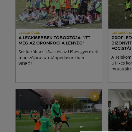
LABDARÚGÁS
LABDARÚGÁ
A LEGKISEBBEK TOBORZÓJA: "ITT
PROFI E
MÉG AZ ÖRÖMFOCI A LÉNYEG"
BIZONYÍT
FOCISTÁI
Sor került az U8-as és az U9-es gyerekek
A Telekom 
toborzójára az utánpótlásunkban -
U11-es kor
VIDEÓ!
mutatták 