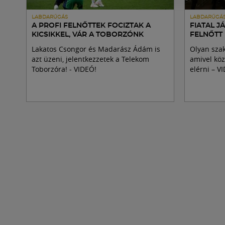
LABDARÚGÁS
LABDARÚGÁ
A PROFI FELNŐTTEK FOCIZTAK A
FIATAL J
KICSIKKEL, VÁR A TOBORZÓNK
FELNŐTT
Lakatos Csongor és Madarász Ádám is
Olyan sza
azt üzeni, jelentkezzetek a Telekom
amivel köz
Toborzóra! - VIDEÓ!
elérni – V