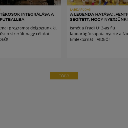
S
LABDARÚGÁS
ÁTÉKOSOK INTEGRÁLÁSA A
A LEGENDA HATÁSA: „FENT
 FUTBALLBA
SEGÍTETT, HOGY NYERJÜNK!
kmai programot dolgoztunk ki,
Ismét a Fradi U13-as fiú
ösen sikerült nagy célokat
labdarúgócsapata nyerte a N
IDEÓ!
Emléktornát - VIDEÓ!
TÖBB