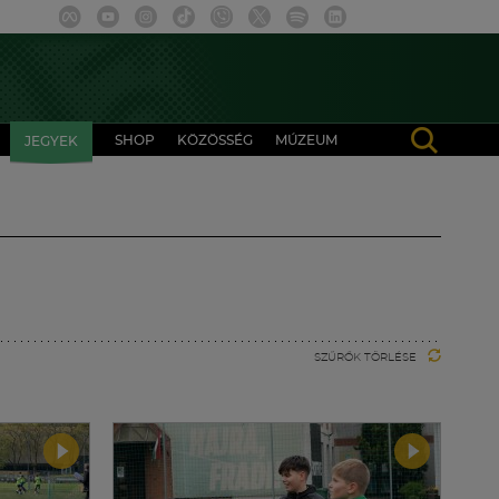
SHOP
KÖZÖSSÉG
MÚZEUM
JEGYEK
SZŰRŐK TÖRLÉSE