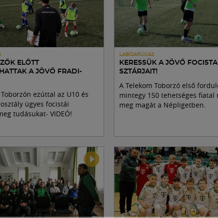
S
LABDARÚGÁS
DZŐK ELŐTT
KERESSÜK A JÖVŐ FOCISTA
HATTAK A JÖVŐ FRADI-
SZTÁRJAIT!
A Telekom Toborzó első fordu
Toborzón ezúttal az U10 és
mintegy 150 tehetséges fiatal
osztály ügyes focistái
meg magát a Népligetben.
meg tudásukat- VIDEÓ!