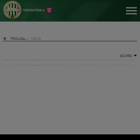
FŐOLDAL
»
MÉDIA
SZŰRÉS
Jegyek
FM YouTube +
Hírek