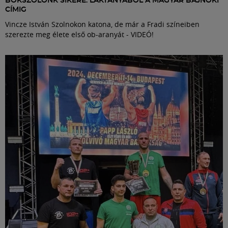
BOKSZOLÓNK SIKERE: LAKTANYÁBÓL A MAGYAR BAJNOKI
CÍMIG
Vincze István Szolnokon katona, de már a Fradi színeiben
szerezte meg élete első ob-aranyát - VIDEÓ!