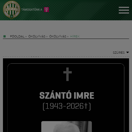
FŐOLDAL
»
ÖKÖLVÍVÁS
»
ÖKÖLVÍVÁS
»
HÍREK
SZŰRÉS
Jegyek
FM YouTube +
Hírek