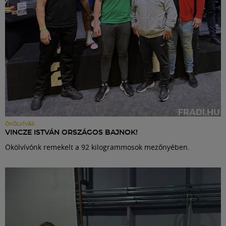
ÖKÖLVÍVÁS
VINCZE ISTVÁN ORSZÁGOS BAJNOK!
Ökölvívónk remekelt a 92 kilogrammosok mezőnyében.