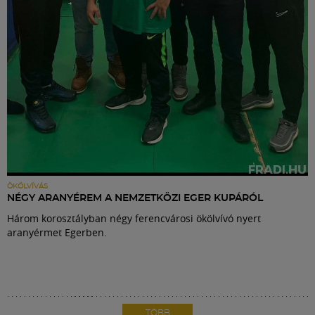
ÖKÖLVÍVÁS
NÉGY ARANYÉREM A NEMZETKÖZI EGER KUPÁRÓL
Három korosztályban négy ferencvárosi ökölvívó nyert
aranyérmet Egerben.
TÖBB