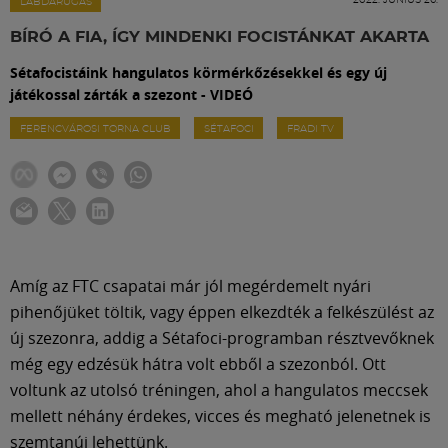
Labdarúgás
LABDARÚGÁS
BÍRÓ A FIA, ÍGY MINDENKI FOCISTÁNKAT AKARTA
Szakosztályok
Sétafocistáink hangulatos körmérkőzésekkel és egy új
játékossal zárták a szezont - VIDEÓ
Meccscenter
FERENCVÁROSI TORNA CLUB
SÉTAFOCI
FRADI TV
Klub
Szolgáltatások
Amíg az FTC csapatai már jól megérdemelt nyári
pihenőjüket töltik, vagy éppen elkezdték a felkészülést az
Shop
új szezonra, addig a Sétafoci-programban résztvevőknek
még egy edzésük hátra volt ebből a szezonból. Ott
Közösség
voltunk az utolsó tréningen, ahol a hangulatos meccsek
mellett néhány érdekes, vicces és megható jelenetnek is
szemtanúi lehettünk.