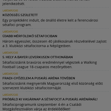
jelentkezését.
LABDARÚGÁS
KÖZÖSSÉG SZÜLETETT
Egy projektként indult, de önálló életre kelt a ferencvárosi
sétafoci program.
LABDARÚGÁS
ÚJABB MÉRFÖLDKŐ SÉTAFOCIBAN
Három egyesület, összesen 40 játékosának részvételével zajlott
a 3. klubközi sétafocitorna a Népligetben.
LABDARÚGÁS
5. HELY A BAYER LEVERKUSEN OTTHONÁBAN
Sétafocistáink bravúros eredménnyel végeztek a Walking
Football League 18-csapatos mezőnyében.
LABDARÚGÁS
FRADI-GYŐZELEM A PUSKÁS ARÉNA TÖVÉBEN
Sétafocistáink megnyerték Magyarország első közönség előtt
szervezett klubközi sétafocitornáját.
LABDARÚGÁS
PRÓBÁLD KI VASÁRNAP A SÉTAFOCIT A PUSKÁS ARÉNÁNÁL!
Sétafociprogramunk szeptember 4-én a Családi
Mozgásfesztiválon várja az érdeklődőket!