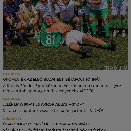
LABDARÚGÁS
ÖRÖMJÁTÉK AZ ELSŐ BUDAPESTI SÉTAFOCI-TORNÁN
A Kocsis Sándor Sportközpont először adott otthont az egyre
népszerűbb sportág rendezvényének - VIDEÓ!
LABDARÚGÁS
„ELÉREM A 80-AT ÉS AKKOR ABBAHAGYOM”
Sétafocicsapatunk évzáró tornáján jártunk – VIDEÓ!
LABDARÚGÁS
ÚJABB TOBORZÓ A SÉTAFOCICSAPATUNKNÁL!
Várjuk az 50 év feletti fradista érzelmű nők és férfiak