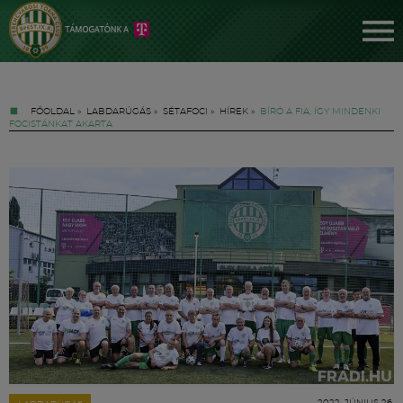
FŐOLDAL
»
LABDARÚGÁS
»
SÉTAFOCI
»
HÍREK
»
BÍRÓ A FIA, ÍGY MINDENKI
FOCISTÁNKAT AKARTA
Jegyek
FM YouTube +
Hírek
2022. JÚNIUS 26.