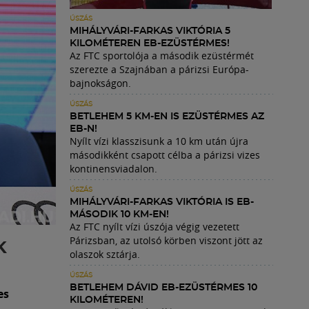
ÚSZÁS
MIHÁLYVÁRI-FARKAS VIKTÓRIA 5
KILOMÉTEREN EB-EZÜSTÉRMES!
Az FTC sportolója a második ezüstérmét
szerezte a Szajnában a párizsi Európa-
bajnokságon.
ÚSZÁS
BETLEHEM 5 KM-EN IS EZÜSTÉRMES AZ
EB-N!
Nyílt vízi klasszisunk a 10 km után újra
másodikként csapott célba a párizsi vizes
kontinensviadalon.
ÚSZÁS
MIHÁLYVÁRI-FARKAS VIKTÓRIA IS EB-
MÁSODIK 10 KM-EN!
Az FTC nyílt vízi úszója végig vezetett
Párizsban, az utolsó körben viszont jött az
K
olaszok sztárja.
ÚSZÁS
BETLEHEM DÁVID EB-EZÜSTÉRMES 10
es
KILOMÉTEREN!