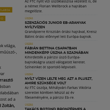
Az FTC nyílt vízi úszóklasszisa vezetett is, de
a német Florian Wellbrock a hajrában
megelőzte.
ZILABDA
ÚSZÁS
VID
SZENZÁCIÓS JUNIOR EB-ARANYAK
NYÍLTVÍZEN
Grandpierre Krisztián óriási hajrával, Kreisz
Bálint óriási előnnyel lett Európa-bajnok.
ÚSZÁS
k világa,
FÁBIÁN BETTINA CSAPATBAN
, műúszó-,
MINDENKÉPP ÚSZNA A SZAJNÁBAN
Kihirdették a párizsi úszó Európa-
bajnokságra utazó válogatott keretet.
k
Színeinket öt sportoló képviseli.
yar
ÚSZÁS
NYÍLT VÍZEN LELTE MEG AZT A PLUSZT,
rrasztó
AMIRE SZÜKSÉGE VOLT
zásban
Az FTC úszója, Mihályvári-Farkas Viktória
ízilabdában
szerettei körében készül az év
főeseményére, a párizsi Eb-re.
kost ad a
 Zoltán,
ÚSZÁS
TAKÁCS BOTOND BRONZÉRMES A