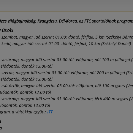
izes világbajnokság, Kvangdzsu, Dél-Korea, az FTC sportolóinak progra
I ÚSZÁS
., szombat, magyar idő szerint 01.00: döntő, férfiak, 5 km (Székelyi Dánie
., kedd, magyar idő szerint 01.00: döntő, férfiak, 10 km (Székelyi Dániel)
., vasárnap, magyar idő szerint 03.00-tól: előfutam, női 100 m pillangó (
– elődöntők, döntők 13.00-tól
., szerda, magyar idő szerint 03.00-tól: előfutam, női 200 m pillangó (Szi
– elődöntők, döntők 13.00-tól
., csütörtök, magyar idő szerint 03.00-tól: előfutam, női 100 m gyors (Ve
 elődöntők, döntők 13.00-tól
., vasárnap, magyar idő szerint 03.00-tól: előfutam, férfi 400 m vegyes (
elődöntők, döntők 13.00-tól
ogram, a váltókkal együtt:
ITT
A
na