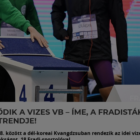
DIK A VIZES VB – ÍME, A FRADISTÁ
TRENDJE!
28. között a dél-koreai Kvangdzsuban rendezik az idei viz
kságot, 18 Fradi-sportolóval.