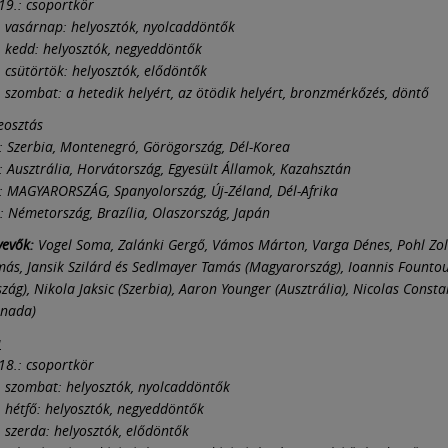
-19.: csoportkör
., vasárnap: helyosztók, nyolcaddöntők
., kedd: helyosztók, negyeddöntők
., csütörtök: helyosztók, elődöntők
., szombat: a hetedik helyért, az ötödik helyért, bronzmérkőzés, döntő
eosztás
: Szerbia, Montenegró, Görögország, Dél-Korea
: Ausztrália, Horvátország, Egyesült Államok, Kazahsztán
: MAGYARORSZÁG, Spanyolország, Új-Zéland, Dél-Afrika
: Németország, Brazília, Olaszország, Japán
vevők:
Vogel Soma, Zalánki Gergő, Vámos Márton, Varga Dénes, Pohl Zol
ás, Jansik Szilárd és Sedlmayer Tamás (Magyarország), Ioannis Fountou
zág), Nikola Jaksic (Szerbia), Aaron Younger (Ausztrália), Nicolas Consta
anada)
a
-18.: csoportkör
., szombat: helyosztók, nyolcaddöntők
., hétfő: helyosztók, negyeddöntők
., szerda: helyosztók, elődöntők