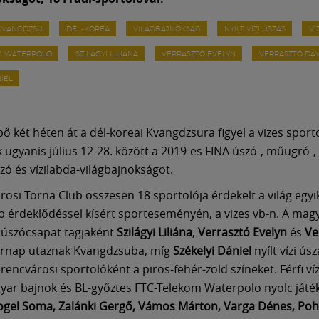
KVANGDZSU
DÉL-KOREA
VILÁGBAJNOKSÁG
NYÍLT VÍZI ÚSZÁS
VÍ
M WATERPOLO
SZILÁGYI LILIÁNA
VERRASZTÓ EVELYN
VERRASZTÓ DÁ
NIEL
ő két héten át a dél-koreai Kvangdzsura figyel a vizes sporto
ik ugyanis július 12-28. között a 2019-es FINA úszó-, műugró-
úszó és vízilabda-világbajnokságot.
rosi Torna Club összesen 18 sportolója érdekelt a világ egyi
 érdeklődéssel kísért sporteseményén, a vizes vb-n. A mag
úszócsapat tagjaként
Szilágyi Liliána
,
Verrasztó Evelyn
és
Ve
rnap utaznak Kvangdzsuba, míg
Székelyi Dániel
nyílt vízi ús
erencvárosi sportolóként a piros-fehér-zöld színeket. Férfi v
gyar bajnok és BL-győztes FTC-Telekom Waterpolo nyolc játé
ogel Soma, Zalánki Gergő, Vámos Márton, Varga Dénes, Pohl