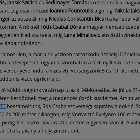
s, Jansik Szilárd
és
Sedlmayer Tamás
is ott vannak a magya
ban. Légiósaink közül
Ioannis Fountoulis
a görög,
Nikola Jaks
nger
az ausztrál, míg
Nicolas Constantin-Bicari
a kanadai vál
a tornán. A nőknél
Tóth-Csabai Dóra
a magyar nemzeti csapa
egyetlen fradista tagja, míg
Lena Mihailovic
ausztrál színekb
 világbajnokságon.
ramot illeti, a már a helyszínen tartózkodó Székelyi Dániel 
b a szereplését, ugyanis szombaton a férfi nyílt vízi úszók 5
s versenyével indul a vizes vb. Versenyzőnk 5 és 10 kilométe
kedden is vízbe ugrik majd.
zó küldöttségünk vasárnap utazik Dél-Koreába, és július 21-
éten kezdődnek meg a medencés úszók küzdelmei. Amint ar
ITT
beszámoltunk, Sós Csaba szövetségi kapitány a nőknél Sz
100 és 200 méter pillangón, míg Verrasztó Evelynre 100 méte
ál pedig Verrasztó Dávidra 400 méter vegyesen számít. A vált
sáról a kapitány a helyszínen dönt.