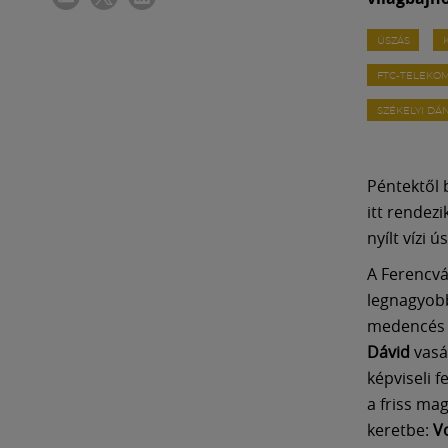
ÚSZÁS
FTC-TELEKO
SZÉKELYI DÁ
Péntektől b
itt rendez
nyílt vízi 
A Ferencvá
legnagyobb
medencés 
Dávid
vasá
képviseli f
a friss ma
keretbe:
V