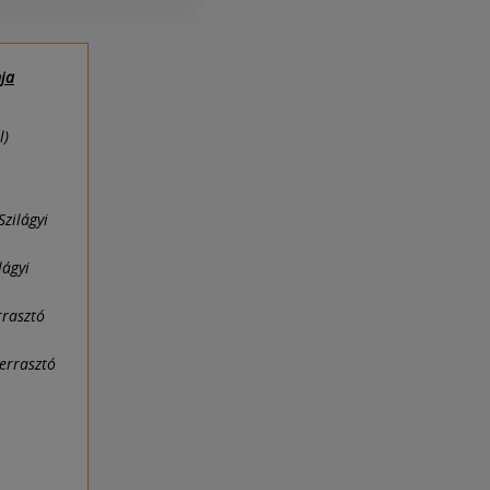
mja
l)
Szilágyi
lágyi
rrasztó
Verrasztó