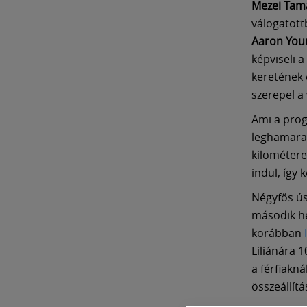
Mezei Tamá
válogatott
Aaron You
képviseli 
keretének 
szerepel a
Ami a prog
leghamarab
kilométere
indul, így 
Négyfős ús
második h
korábban
Liliánára 
a férfiakn
összeállítá