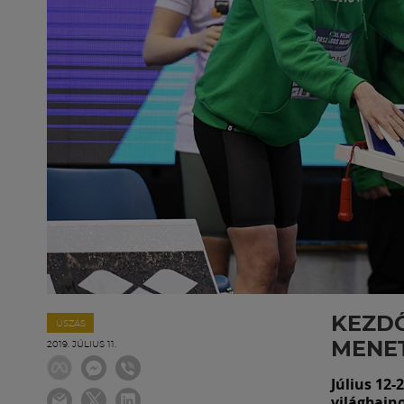
KEZDŐ
ÚSZÁS
MENE
2019. JÚLIUS 11.
Július 12-
világbajno