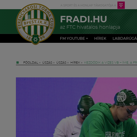
FRADI.HU
az FTC hivatalos honlapja
FM YOUTUBE +
HÍREK
LABDARÚGÁ
FŐOLDAL
»
ÚSZÁS
»
ÚSZÁS
»
HÍREK
»
KEZDŐDIK A VIZES VB – ÍME, A 