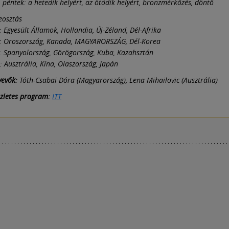
., péntek: a hetedik helyért, az ötödik helyért, bronzmérkőzés, döntő
eosztás
: Egyesült Államok, Hollandia, Új-Zéland, Dél-Afrika
t: Oroszország, Kanada, MAGYARORSZÁG, Dél-Korea
: Spanyolország, Görögország, Kuba, Kazahsztán
: Ausztrália, Kína, Olaszország, Japán
vevők:
Tóth-Csabai Dóra (Magyarország), Lena Mihailovic (Ausztrália)
észletes program:
ITT