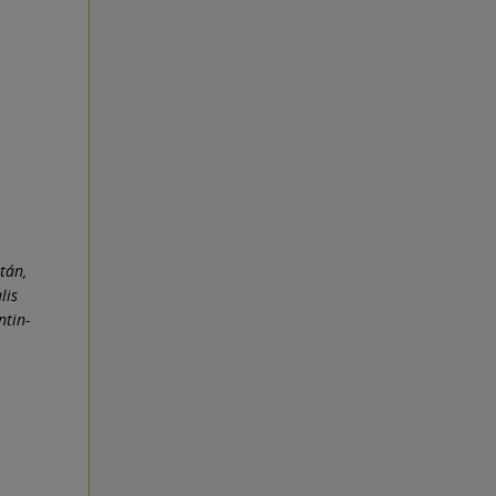
tán,
lis
ntin-