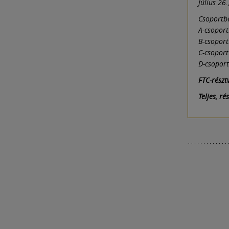
Július 26
Csoportb
A-csoport
B-csopor
C-csoport
D-csoport
FTC-részt
Teljes, r