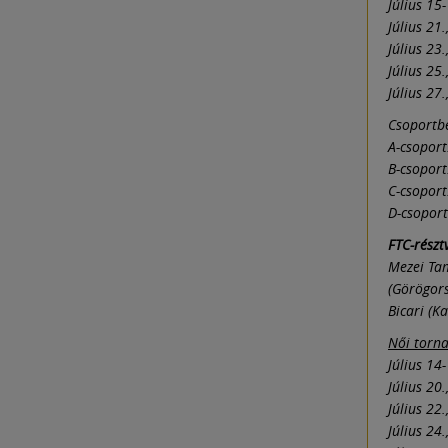
Július 15
Július 21
Július 23
Július 25
Július 27
Csoportb
A-csoport
B-csoport
C-csoport
D-csoport
FTC-részt
Mezei Tam
(Görögors
Bicari (K
Női torn
Július 14
Július 20
Július 22
Július 24