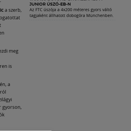
r
JUNIOR ÚSZÓ-EB-N
ic
a szerb,
Az FTC úszója a 4x200 méteres gyors váltó
tagjaként állhatott dobogóra Münchenben.
ogatottat
t
en
kezdi meg
ren is
én, a
ról
ilágyi
r gyorson,
ók