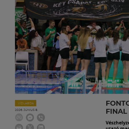
FONTO
VÍZILABDA
FINAL
2026. JÚNIUS 8.
Vészhelyz
utazó mag