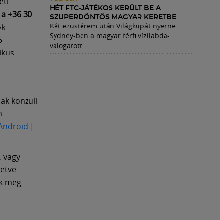
eti
HÉT FTC-JÁTÉKOS KERÜLT BE A
a +36 30
SZUPERDÖNTŐS MAGYAR KERETBE
Két ezüstérem után Világkupát nyerne
ók
Sydney-ben a magyar férfi vízilabda-
6
válogatott.
ikus
nak konzuli
m
Android
|
, vagy
letve
ek meg