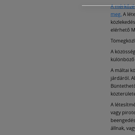
A mérkőzés
meg.
A léte
közlekedéss
elérhető M
Tömegközl
A közösség
különböző 
A máltai kö
járdáról. 
Büntethető,
közterülete
A létesítm
vagy pirot
beengedése
állnak, va