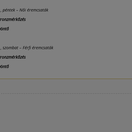
., péntek – Női éremcsaták
Bronzmérkőzés
Döntő
., szombat – Férfi éremcsaták
Bronzmérkőzés
Döntő