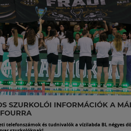
S SZURKOLÓI INFORMÁCIÓK A MÁL
 FOURRA
eti telefonszámok és tudnivalók a vízilabda BL négyes d
yar szurkolóknak!