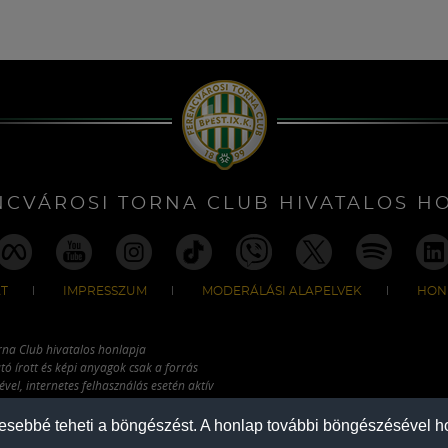
NCVÁROSI TORNA CLUB HIVATALOS H
T
IMPRESSZUM
MODERÁLÁSI ALAPELVEK
HON
rna Club hivatalos honlapja
tó írott és képi anyagok csak a forrás
vel, internetes felhasználás esetén aktív
ználhatóak fel.
mesebbé teheti a böngészést. A honlap további böngészésével ho