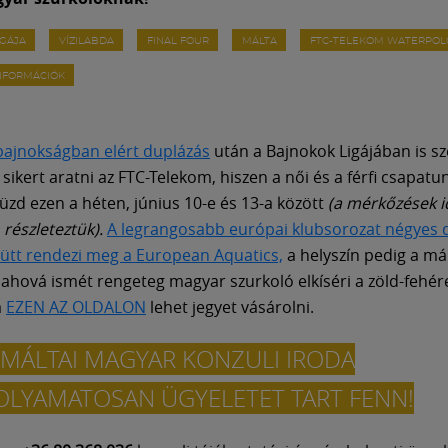
IGÁJA
VÍZILABDA
FINAL FOUR
MÁLTA
FTC-TELEKOM WATERPOL
INFORMÁCIÓK
ajnokságban elért duplázás
után a Bajnokok Ligájában is s
sikert aratni az FTC-Telekom, hiszen a női és a férfi csapatun
küzd ezen a héten, június 10-e és 13-a között
(a mérkőzések i
n részleteztük).
A legrangosabb európai klubsorozat négyes 
yütt rendezi meg a European Aquatics,
a helyszín pedig a már
, ahová ismét rengeteg magyar szurkoló elkíséri a zöld-fehér
a
EZEN AZ OLDALON
lehet jegyet vásárolni.
 MÁLTAI MAGYAR KONZULI IRODA
OLYAMATOSAN ÜGYELETET TART FENN!