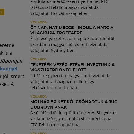
Fordulatos mérkőzésen nyert a hét FTC-
játékossal felálló magyar vízilabda-
válogatott Horvátország ellen.
O
VÍZILABDA
ÖT NAP, HAT MECCS - INDUL A HARC A
VILÁGKUPA-TRÓFEÁÉRT
Éremesélyekkel kezdi meg a Szuperdöntőt
szerdán a magyar női és férfi vízilabda-
zeretne
válogatott Sydney-ben.
k is a
dőpontjait
VÍZILABDA
FEKETÉÉK VEZÉRLETÉVEL NYERTÜNK A
döntőjét
VK-SZUPERDÖNTŐ ELŐTT
20-11-re győzött a magyar férfi vízilabda-
 jól ismert
válogatott a házigazda ellen egy
eket. A
felkészülési minitornán.
VÍZILABDA
MOLNÁR ERIKET KÖLCSÖNADTUK A JUG
DUBROVNIKNAK
A sérüléséből felépülő kétszeres BL-győztes
vízilabdázó egy év múlva visszatérhet az
FTC-Telekom csapatához.
VÍZILABDA