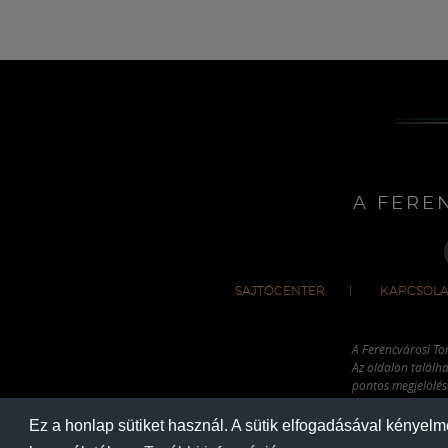
A FERE
SAJTÓCENTER
KAPCSOLA
A Ferencvárosi To
Az oldalon találha
pontos megjelölésé
hivatkozással has
Ez a honlap sütiket használ. A sütik elfogadásával kényel