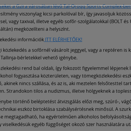
eket a Gzira városában lévő Tal-Qroqq Sports Complex-ben
sítmény viszonylag kicsi parkolóval bír, így javasoljuk közös
el, vagy taxival, illetve egyéb sofőr-szolgálatokkal (BOLT és
áltán) megközelíteni a helyszínt.
ekedési információk
ITT ELÉRHETŐEK!
i közlekedés a sofőrnél vásárolt jeggyel, vagy a reptéren is
Tallinja-bérletekkel vehető igénybe.
zlekedési rend bal oldali, így fokozott figyelemmel lépjenek l
Alkohol fogyasztása közterületen, vagy tömegközlekedési eszk
 akinek nincs szállása, és az is, aki meztelen felsőtesttel ta
n. Strandokon tilos a nudizmus, illetve hölgyeknek a topless
énybe történő beléptetést átvizsgálás előzi meg, szúró-, vág
echnikai eszköz birtoklása szabálysértésnek minősül. A szur
 megtagadható, ha egyértelműen alkoholos befolyásoltság
gy viselkedésük egyéb függőséget okozó szer használatára uta