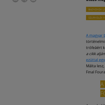
BAJNOKOK L
SZURKOLÓI 
A magyar b
történelmi 
trófeáért 
a cikk aljá
ezúttal eg
Málta lesz
Final Four
A
F