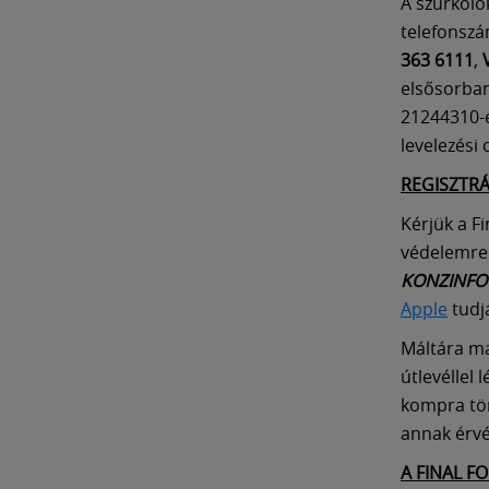
A szurkoló
telefonszá
363 6111
,
elsősorban
21244310-e
levelezési 
REGISZTRÁ
Kérjük a F
védelemre
KONZINFO
Apple
tudjá
Máltára ma
útlevéllel
kompra tör
annak érvé
A FINAL F