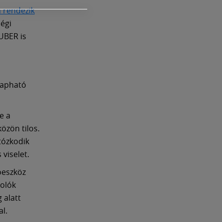
 rendezik
ségi
 UBER is
 kapható
e a
özön tilos.
rtózkodik
 viselet.
óeszköz
kolók
 alatt
l.