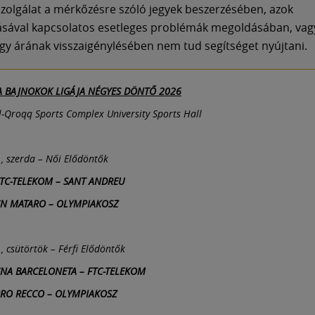
Szolgálat a mérkőzésre szóló jegyek beszerzésében, azok
ásával kapcsolatos esetleges problémák megoldásában, vag
egy árának visszaigénylésében nem tud segítséget nyújtani.
A BAJNOKOK LIGÁJA NÉGYES DÖNTŐ 2026
l-Qroqq Sports Complex University Sports Hall
., szerda – Női Elődöntők
FTC-TELEKOM – SANT ANDREU
CN MATARO – OLYMPIAKOSZ
., csütörtök – Férfi Elődöntők
CNA BARCELONETA – FTC-TELEKOM
PRO RECCO – OLYMPIAKOSZ