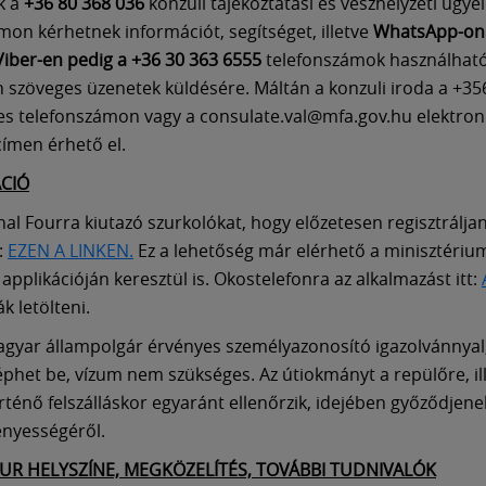
k a
+36 80 368 036
konzuli tájékoztatási és vészhelyzeti ügyel
mon kérhetnek információt, segítséget, illetve
WhatsApp-on 
Viber-en pedig a +36 30 363 6555
telefonszámok használhat
 szöveges üzenetek küldésére. Máltán a konzuli iroda a +35
s telefonszámon vagy a consulate.val@mfa.gov.hu elektron
címen érhető el.
CIÓ
inal Fourra kiutazó szurkolókat, hogy előzetesen regisztrálja
:
EZEN A LINKEN.
Ez a lehetőség már elérhető a minisztériu
applikációján keresztül is. Okostelefonra az alkalmazást itt:
k letölteni.
gyar állampolgár érvényes személyazonosító igazolvánnyal
 léphet be, vízum nem szükséges. Az útiokmányt a repülőre, il
ténő felszálláskor egyaránt ellenőrzik, idejében győződjen
nyességéről.
OUR HELYSZÍNE, MEGKÖZELÍTÉS, TOVÁBBI TUDNIVALÓK