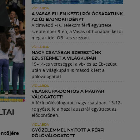
VÍZILABDA
A VASAS ELLEN KEZDI PÓLÓCSAPATUNK
AZ ÚJ BAJNOKI IDÉNYT
A címvédő FTC-Telekom férfi együttese
szeptember 9-én, a Vasas otthonában kezdi
meg az idei OB I-es szezont.
VÍZILABDA
NAGY CSATÁBAN SZEREZTÜNK
EZÜSTÉRMET A VILÁGKUPÁN
15–14-es vereséggel a vb- és az Eb-ezüst
után a Világkupán is második lett a
pólóválogatott.
VÍZILABDA
VILÁGKUPA-DÖNTŐS A MAGYAR
VÁLOGATOTT!
A férfi pólóválogatott nagy csatában, 13-12-
re győzte le a hazai ausztrál együttest az
TAI
elődöntőben.
VÍZILABDA
GYŐZELEMMEL NYITOTT A FÉRFI
öntőjére
PÓLÓVÁLOGATOTT