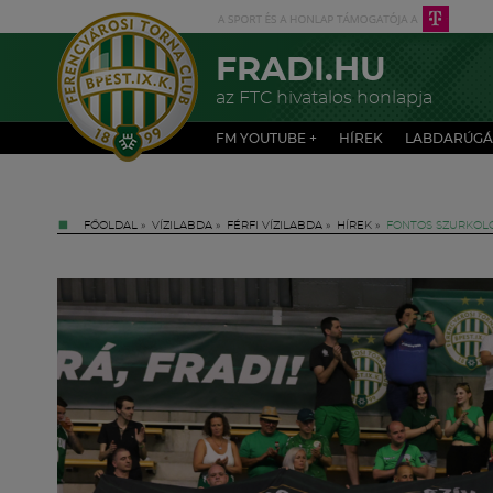
FRADI.HU
az FTC hivatalos honlapja
FM YOUTUBE +
HÍREK
LABDARÚGÁ
FŐOLDAL
»
VÍZILABDA
»
FÉRFI VÍZILABDA
»
HÍREK
»
FONTOS SZURKOLÓ