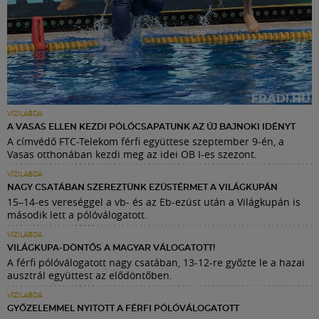
VÍZILABDA
A VASAS ELLEN KEZDI PÓLÓCSAPATUNK AZ ÚJ BAJNOKI IDÉNYT
A címvédő FTC-Telekom férfi együttese szeptember 9-én, a
Vasas otthonában kezdi meg az idei OB I-es szezont.
VÍZILABDA
NAGY CSATÁBAN SZEREZTÜNK EZÜSTÉRMET A VILÁGKUPÁN
15–14-es vereséggel a vb- és az Eb-ezüst után a Világkupán is
második lett a pólóválogatott.
VÍZILABDA
VILÁGKUPA-DÖNTŐS A MAGYAR VÁLOGATOTT!
A férfi pólóválogatott nagy csatában, 13-12-re győzte le a hazai
ausztrál együttest az elődöntőben.
VÍZILABDA
GYŐZELEMMEL NYITOTT A FÉRFI PÓLÓVÁLOGATOTT