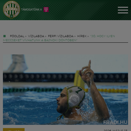
FŐOLDAL
»
VÍZILABDA
»
FÉRFI VÍZILABDA
»
HÍREK
»
"JÓ, HOGY ILYEN
MECCSEKET VÍVHATUNK A BAJNOKI DÖNTŐBEN"
Jegyek
FM YouTube +
Hírek
2026. MÁJUS 23.