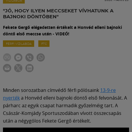
Labdarúgás
VÍZILABDA
"JÓ, HOGY ILYEN MECCSEKET VÍVHATUNK A
BAJNOKI DÖNTŐBEN"
Szakosztályok
Fekete Gergő elégedetten értékelt a Honvéd elleni bajnoki
döntő első meccse után - VIDEÓ!
Meccscenter
FÉRFI VÍZILABDA
FTC
Klub
Szolgáltatások
Minden sorozatban címvédő férfi pólósaink
13-9-re
Shop
nyerték
a Honvéd elleni bajnoki döntő első felvonását. A
párharc az egyik csapat harmadik győzelméig tart. A
Császár-Komjády Sportuszodában vívott összecsapás
Közösség
után a négygólos Fekete Gergő értékelt.