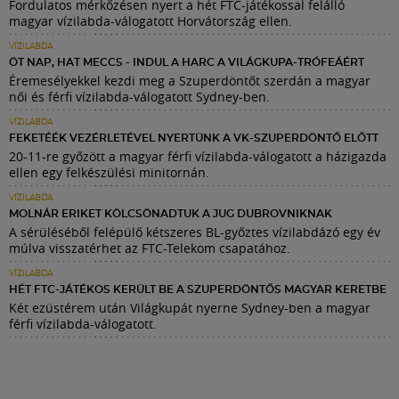
Fordulatos mérkőzésen nyert a hét FTC-játékossal felálló
magyar vízilabda-válogatott Horvátország ellen.
VÍZILABDA
ÖT NAP, HAT MECCS - INDUL A HARC A VILÁGKUPA-TRÓFEÁÉRT
Éremesélyekkel kezdi meg a Szuperdöntőt szerdán a magyar
női és férfi vízilabda-válogatott Sydney-ben.
VÍZILABDA
FEKETÉÉK VEZÉRLETÉVEL NYERTÜNK A VK-SZUPERDÖNTŐ ELŐTT
20-11-re győzött a magyar férfi vízilabda-válogatott a házigazda
ellen egy felkészülési minitornán.
VÍZILABDA
MOLNÁR ERIKET KÖLCSÖNADTUK A JUG DUBROVNIKNAK
A sérüléséből felépülő kétszeres BL-győztes vízilabdázó egy év
múlva visszatérhet az FTC-Telekom csapatához.
VÍZILABDA
HÉT FTC-JÁTÉKOS KERÜLT BE A SZUPERDÖNTŐS MAGYAR KERETBE
Két ezüstérem után Világkupát nyerne Sydney-ben a magyar
férfi vízilabda-válogatott.