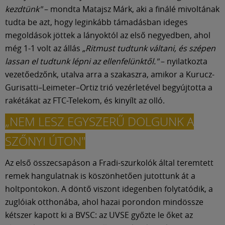
Múzeum
kezdtünk"
– mondta Matajsz Márk, aki a finálé mivoltának
tudta be azt, hogy leginkább támadásban ideges
English
megoldások jöttek a lányoktól az első negyedben, ahol
még 1-1 volt az állás
„Ritmust tudtunk váltani, és szépen
lassan el tudtunk lépni az ellenfelünktől."
– nyilatkozta
vezetőedzőnk, utalva arra a szakaszra, amikor a Kurucz-
Gurisatti–Leimeter–Ortiz trió vezérletével begyújtotta a
rakétákat az FTC-Telekom, és kinyílt az olló.
„NEM LESZ EGYSZERŰ DOLGUNK A
SZŐNYI ÚTON"
Az első összecsapáson a Fradi-szurkolók által teremtett
remek hangulatnak is köszönhetően jutottunk át a
holtpontokon. A döntő viszont idegenben folytatódik, a
zuglóiak otthonába, ahol hazai porondon mindössze
kétszer kapott ki a BVSC: az UVSE győzte le őket az