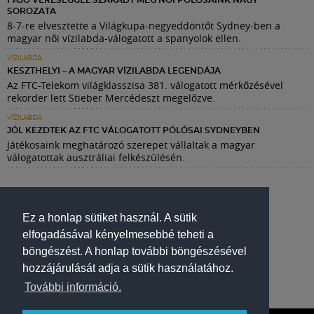
FÁJÓ VERESÉGGEL SZAKADT MEG NŐI PÓLÓSAINK NAGY
SOROZATA
8-7-re elvesztette a Világkupa-negyeddöntőt Sydney-ben a
magyar női vízilabda-válogatott a spanyolok ellen.
VÍZILABDA
KESZTHELYI – A MAGYAR VÍZILABDA LEGENDÁJA
Az FTC-Telekom világklasszisa 381. válogatott mérkőzésével
rekorder lett Stieber Mercédeszt megelőzve.
VÍZILABDA
JÓL KEZDTEK AZ FTC VÁLOGATOTT PÓLÓSAI SYDNEYBEN
Játékosaink meghatározó szerepet vállaltak a magyar
válogatottak ausztráliai felkészülésén.
Ez a honlap sütiket használ. A sütik
elfogadásával kényelmesebbé teheti a
böngészést. A honlap további böngészésével
hozzájárulását adja a sütik használatához.
További információ.