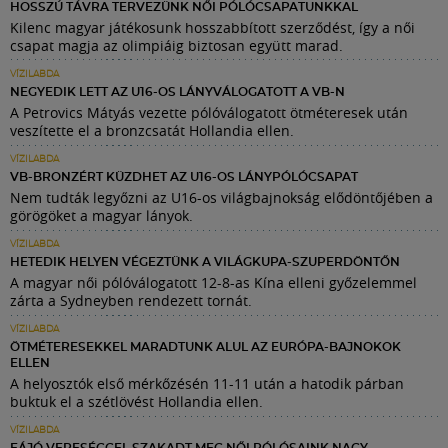
HOSSZÚ TÁVRA TERVEZÜNK NŐI PÓLÓCSAPATUNKKAL
Kilenc magyar játékosunk hosszabbított szerződést, így a női
csapat magja az olimpiáig biztosan együtt marad.
VÍZILABDA
NEGYEDIK LETT AZ U16-OS LÁNYVÁLOGATOTT A VB-N
A Petrovics Mátyás vezette pólóválogatott ötméteresek után
veszítette el a bronzcsatát Hollandia ellen.
VÍZILABDA
VB-BRONZÉRT KÜZDHET AZ U16-OS LÁNYPÓLÓCSAPAT
Nem tudták legyőzni az U16-os világbajnokság elődöntőjében a
görögöket a magyar lányok.
VÍZILABDA
HETEDIK HELYEN VÉGEZTÜNK A VILÁGKUPA-SZUPERDÖNTŐN
A magyar női pólóválogatott 12-8-as Kína elleni győzelemmel
zárta a Sydneyben rendezett tornát.
VÍZILABDA
ÖTMÉTERESEKKEL MARADTUNK ALUL AZ EURÓPA-BAJNOKOK
ELLEN
A helyosztók első mérkőzésén 11-11 után a hatodik párban
buktuk el a szétlövést Hollandia ellen.
VÍZILABDA