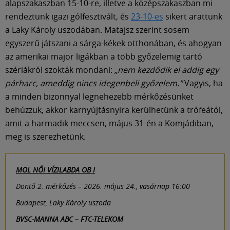
alapszakaszban 15-10-re, illetve a középszakaszban mi
rendeztünk igazi gólfesztivált, és
23-10-es
sikert arattunk
a Laky Károly uszodában. Matajsz szerint sosem
egyszerű játszani a sárga-kékek otthonában, és ahogyan
az amerikai major ligákban a több győzelemig tartó
szériákról szokták mondani:
„nem kezdődik el addig egy
párharc, ameddig nincs idegenbeli győzelem."
Vagyis, ha
a minden bizonnyal legnehezebb mérkőzésünket
behúzzuk, akkor karnyújtásnyira kerülhetünk a trófeától,
amit a harmadik meccsen, május 31-én a Komjádiban,
meg is szerezhetünk.
MOL NŐI VÍZILABDA OB I
Döntő 2. mérkőzés – 2026. május 24., vasárnap 16:00
Budapest, Laky Károly uszoda
BVSC-MANNA ABC – FTC-TELEKOM