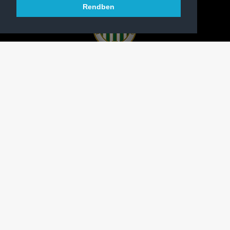
Rendben
A FERENCVÁROSI TORNA CLUB HIVATALOS
HONLAPJA
SAJTÓCENTER
KAPCSOLAT
IMPRESSZUM
MODERÁLÁSI ALAPELVEK
HONLAP ADATKEZELÉSI TÁJÉKOZTATÓ