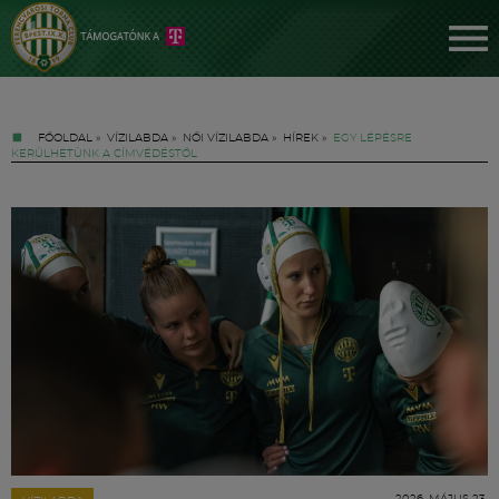
FŐOLDAL
»
VÍZILABDA
»
NŐI VÍZILABDA
»
HÍREK
»
EGY LÉPÉSRE
KERÜLHETÜNK A CÍMVÉDÉSTŐL
Jegyek
FM YouTube +
Hírek
2026. MÁJUS 23.