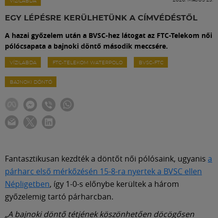
Labdarúgás
VÍZILABDA
EGY LÉPÉSRE KERÜLHETÜNK A CÍMVÉDÉSTŐL
Szakosztályok
A hazai győzelem után a BVSC-hez látogat az FTC-Telekom női
pólócsapata a bajnoki döntő második meccsére.
Meccscenter
VÍZILABDA
FTC-TELEKOM WATERPOLO
BVSC-FTC
BAJNOKI DÖNTŐ
Klub
Szolgáltatások
Shop
Fantasztikusan kezdték a döntőt női pólósaink, ugyanis
a
párharc első mérkőzésén 15-8-ra nyertek a BVSC ellen
Népligetben
, így 1-0-s előnybe kerültek a három
Közösség
győzelemig tartó párharcban.
„A bajnoki döntő tétjének köszönhetően döcögősen