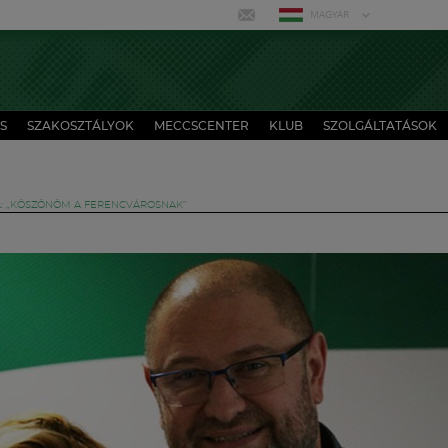
MAGYAR
S
SZAKOSZTÁLYOK
MECCSCENTER
KLUB
SZOLGÁLTATÁSOK
: „KÖSZÖNÖM A FERENCVÁROSNAK”