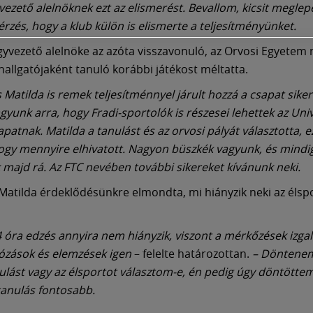
vezető alelnöknek ezt az elismerést. Bevallom, kicsit meglepe
érzés, hogy a klub külön is elismerte a teljesítményünket.
yvezető alelnöke az azóta visszavonuló, az Orvosi Egyetem 
hallgatójaként tanuló korábbi játékost méltatta.
 Matilda is remek teljesítménnyel járult hozzá a csapat sike
gyunk arra, hogy Fradi-sportolók is részesei lehettek az Uni
patnak. Matilda a tanulást és az orvosi pályát választotta, ez
ogy mennyire elhivatott. Nagyon büszkék vagyunk, és mindig 
majd rá. Az FTC nevében további sikereket kívánunk neki.
atilda érdeklődésünkre elmondta, mi hiányzik neki az élsp
-4 óra edzés annyira nem hiányzik, viszont a mérkőzések izga
ózások és elemzések igen
– felelte határozottan.
– Döntenem 
ulást vagy az élsportot választom-e, én pedig úgy döntötte
 tanulás fontosabb.