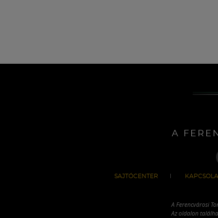
A FERE
SAJTÓCENTER
KAPCSOLA
A Ferencvárosi To
Az oldalon találha