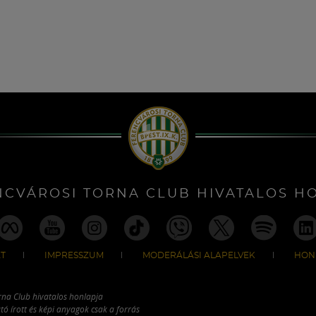
NCVÁROSI TORNA CLUB HIVATALOS H
T
IMPRESSZUM
MODERÁLÁSI ALAPELVEK
HON
rna Club hivatalos honlapja
tó írott és képi anyagok csak a forrás