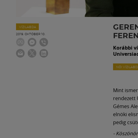
GEREN
VÍZILABDA
FERE
2019. OKTÓBER 10.
Korábbi ví
Universia
NŐI VÍZILAB
Mint ismer
rendezett 
Gémes Alex
elnöki eli
pedig csüt
- Köszönöm