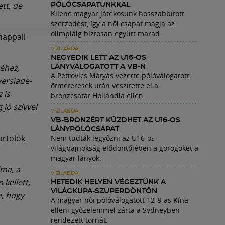
tt, de
PÓLÓCSAPATUNKKAL
Kilenc magyar játékosunk hosszabbított
szerződést, így a női csapat magja az
olimpiáig biztosan együtt marad.
nappali
VÍZILABDA
NEGYEDIK LETT AZ U16-OS
réhez,
LÁNYVÁLOGATOTT A VB-N
A Petrovics Mátyás vezette pólóválogatott
versiade-
ötméteresek után veszítette el a
 is
bronzcsatát Hollandia ellen.
jó szívvel
VÍZILABDA
VB-BRONZÉRT KÜZDHET AZ U16-OS
LÁNYPÓLÓCSAPAT
ortolók
Nem tudták legyőzni az U16-os
világbajnokság elődöntőjében a görögöket a
magyar lányok.
lma, a
VÍZILABDA
kellett,
HETEDIK HELYEN VÉGEZTÜNK A
VILÁGKUPA-SZUPERDÖNTŐN
m, hogy
A magyar női pólóválogatott 12-8-as Kína
elleni győzelemmel zárta a Sydneyben
rendezett tornát.