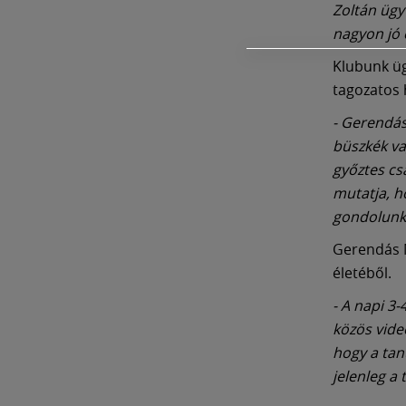
Zoltán ügy
nagyon jó 
Klubunk üg
tagozatos 
- Gerendás
büszkék va
győztes csa
mutatja, h
gondolunk 
Gerendás M
életéből.
- A napi 3
közös vide
hogy a tan
jelenleg a