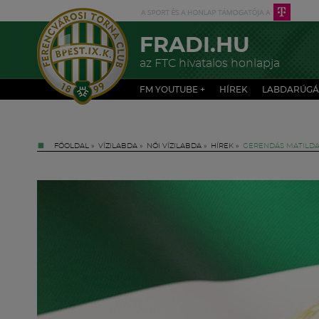
FRADI.HU
az FTC hivatalos honlapja
FM YOUTUBE +
HÍREK
LABDARÚGÁ
FŐOLDAL
»
VÍZILABDA
»
NŐI VÍZILABDA
»
HÍREK
»
GERENDÁS MATILDA