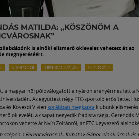
DÁS MATILDA: „KÖSZÖNÖM A
NCVÁROSNAK”
zilabdázónk is elnöki elismerő oklevelet vehetett át az
de megnyeréséért.
DA
UNIVERSIADE
GERENDÁS MATILDA
NYÍRI ZOLTÁN
t, a magyar női pólóválogatott a nyáron aranyérmes lett a
Universiadén. Az együttest négy FTC-sportoló erősítette. Hus
a és Kövesdi Vivien
korábban megkapta
klubunk elismerésé
smerő oklevelét, a csapat negyedik fradista tagja, Gerendás M
örtökön vehette át Nyíri Zoltántól, az FTC ügyvezető alelnöké
 szépen a Ferencvárosnak, Kubatov Gábor elnök úrnak és N