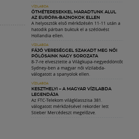
VÍZILABDA
ÖTMÉTERESEKKEL MARADTUNK ALUL
AZ EURÓPA-BAJNOKOK ELLEN
A helyosztók első mérkőzésén 11-11 után a
hatodik párban buktuk el a szétlövést
Hollandia ellen.
VÍZILABDA
FÁJÓ VERESÉGGEL SZAKADT MEG NŐI
PÓLÓSAINK NAGY SOROZATA
8-7-re elvesztette a Világkupa-negyeddöntőt
Sydney-ben a magyar női vízilabda-
válogatott a spanyolok ellen.
VÍZILABDA
KESZTHELYI – A MAGYAR VÍZILABDA
LEGENDÁJA
Az FTC-Telekom világklasszisa 381.
válogatott mérkőzésével rekorder lett
Stieber Mercédeszt megelőzve.