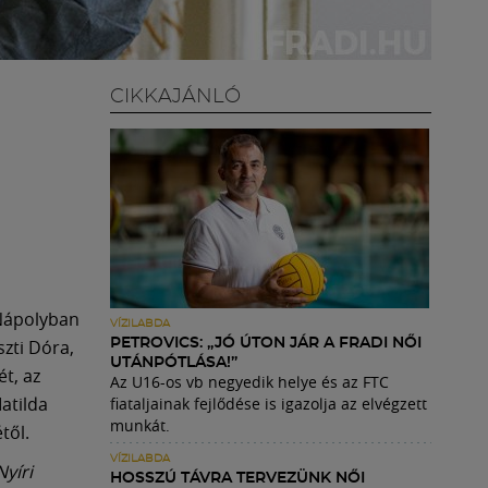
CIKKAJÁNLÓ
 Nápolyban
VÍZILABDA
zti Dóra,
PETROVICS: „JÓ ÚTON JÁR A FRADI NŐI
UTÁNPÓTLÁSA!”
t, az
Az U16-os vb negyedik helye és az FTC
atilda
fiataljainak fejlődése is igazolja az elvégzett
munkát.
től.
VÍZILABDA
yíri
HOSSZÚ TÁVRA TERVEZÜNK NŐI