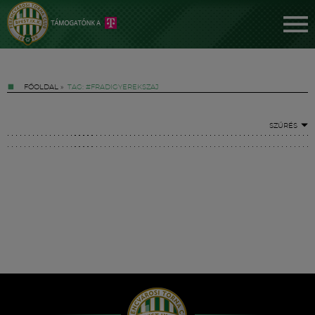
FŐOLDAL
»
TAG: #FRADIGYEREKSZAJ
SZŰRÉS
Jegyek
FM YouTube +
Hírek