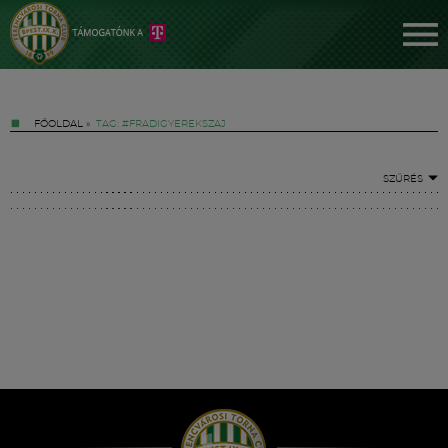
FŐOLDAL
»
TAG: #FRADIGYEREKSZAJ
SZŰRÉS
Jegyek
FM YouTube +
Hírek