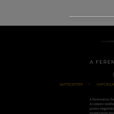
A FERE
SAJTÓCENTER
KAPCSOLA
A Ferencvárosi To
Az oldalon találha
pontos megjelölésé
hivatkozással has