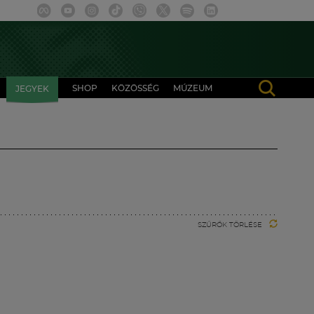
SHOP
KÖZÖSSÉG
MÚZEUM
JEGYEK
SZŰRŐK TÖRLÉSE