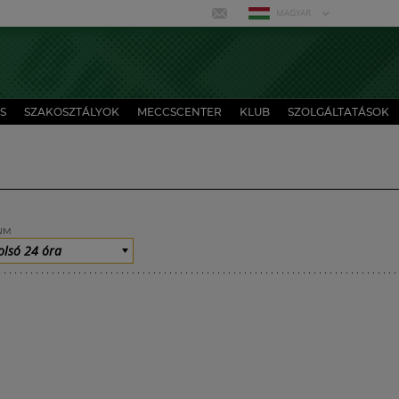
MAGYAR
S
SZAKOSZTÁLYOK
MECCSCENTER
KLUB
SZOLGÁLTATÁSOK
UM
olsó 24 óra