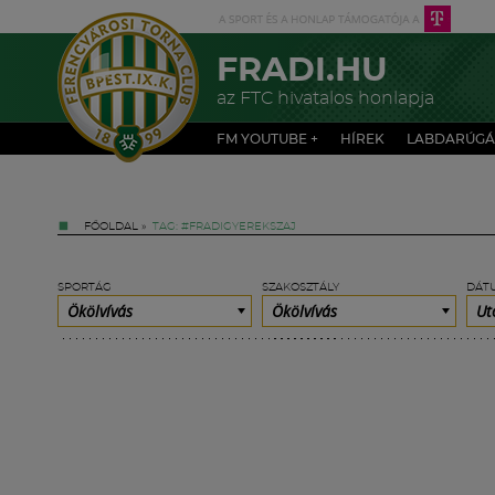
FRADI.HU
az FTC hivatalos honlapja
FM YOUTUBE +
HÍREK
LABDARÚGÁ
FŐOLDAL
»
TAG: #FRADIGYEREKSZAJ
SPORTÁG
SZAKOSZTÁLY
DÁT
Ökölvívás
Ökölvívás
Ut