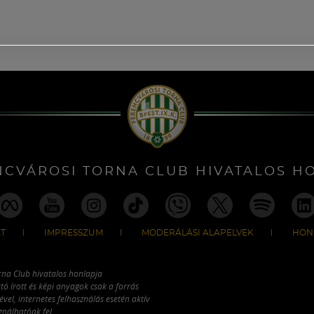
NCVÁROSI TORNA CLUB HIVATALOS H
T
IMPRESSZUM
MODERÁLÁSI ALAPELVEK
HON
rna Club hivatalos honlapja
tó írott és képi anyagok csak a forrás
vel, internetes felhasználás esetén aktív
ználhatóak fel.