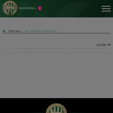
FŐOLDAL
»
TAG: #FRADIGYEREKSZAJ
SZŰRÉS
Jegyek
FM YouTube +
Hírek