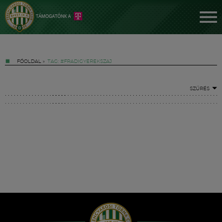
FŐOLDAL
»
TAG: #FRADIGYEREKSZAJ
SZŰRÉS
Jegyek
FM YouTube +
Hírek