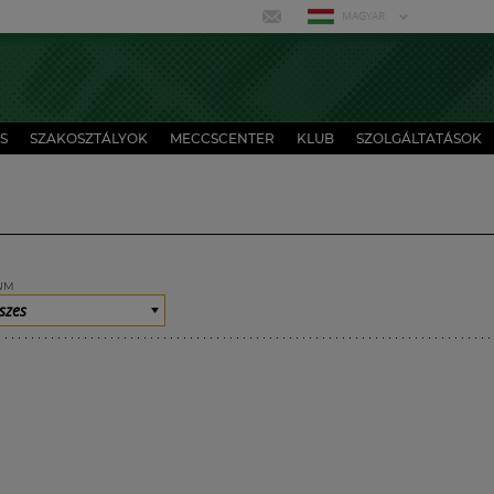
MAGYAR
S
SZAKOSZTÁLYOK
MECCSCENTER
KLUB
SZOLGÁLTATÁSOK
UM
szes