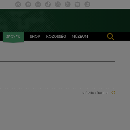
SHOP
KÖZÖSSÉG
MÚZEUM
JEGYEK
SZŰRŐK TÖRLÉSE