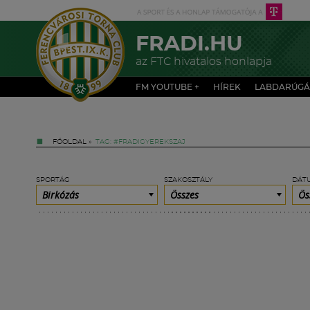
FRADI.HU
az FTC hivatalos honlapja
FM YOUTUBE +
HÍREK
LABDARÚGÁ
FŐOLDAL
»
TAG: #FRADIGYEREKSZAJ
SPORTÁG
SZAKOSZTÁLY
DÁT
Birkózás
Összes
Ös