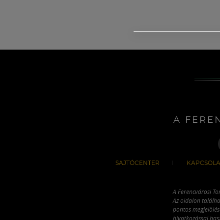
A FERE
SAJTÓCENTER
KAPCSOLA
A Ferencvárosi To
Az oldalon találha
pontos megjelölésé
hivatkozással has