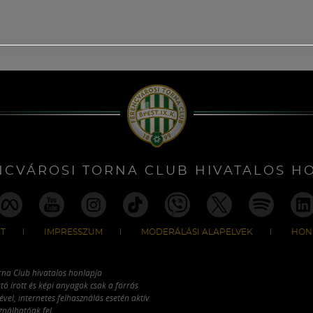
NCVÁROSI TORNA CLUB HIVATALOS H
T
IMPRESSZUM
MODERÁLÁSI ALAPELVEK
HON
rna Club hivatalos honlapja
tó írott és képi anyagok csak a forrás
vel, internetes felhasználás esetén aktív
ználhatóak fel.