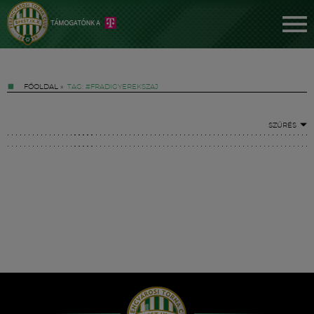
FŐOLDAL
»
TAG: #FRADIGYEREKSZAJ
SZŰRÉS
Jegyek
FM YouTube +
Hírek