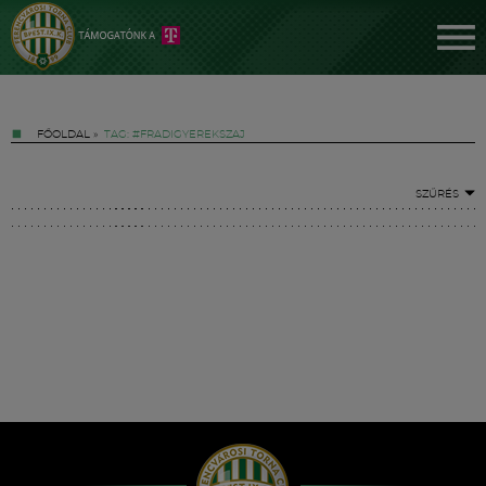
FŐOLDAL
»
TAG: #FRADIGYEREKSZAJ
SZŰRÉS
Jegyek
FM YouTube +
Hírek