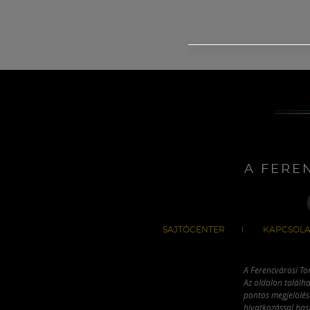
A FERE
SAJTÓCENTER
KAPCSOLA
A Ferencvárosi To
Az oldalon találha
pontos megjelölésé
hivatkozással has