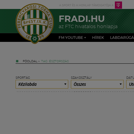
FRADI.HU
az FTC hivatalos honlapja
FM YOUTUBE +
HÍREK
LABDARÚGÁ
FŐOLDAL
»
TAG: ÉSZTORSZÁG
SPORTÁG
SZAKOSZTÁLY
DÁT
Kézilabda
Összes
Ut