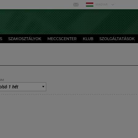
MAGYAR
S
SZAKOSZTÁLYOK
MECCSCENTER
KLUB
SZOLGÁLTATÁSOK
UM
olsó 1 hét