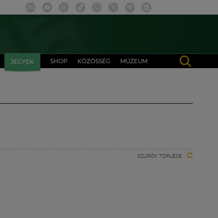
SHOP
KÖZÖSSÉG
MÚZEUM
JEGYEK
SZŰRŐK TÖRLÉSE