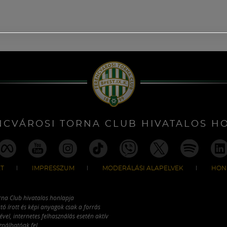
NCVÁROSI TORNA CLUB HIVATALOS H
T
IMPRESSZUM
MODERÁLÁSI ALAPELVEK
HON
rna Club hivatalos honlapja
tó írott és képi anyagok csak a forrás
vel, internetes felhasználás esetén aktív
ználhatóak fel.