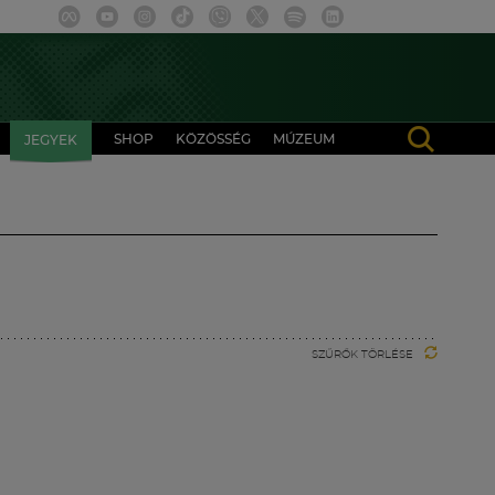
SHOP
KÖZÖSSÉG
MÚZEUM
JEGYEK
SZŰRŐK TÖRLÉSE