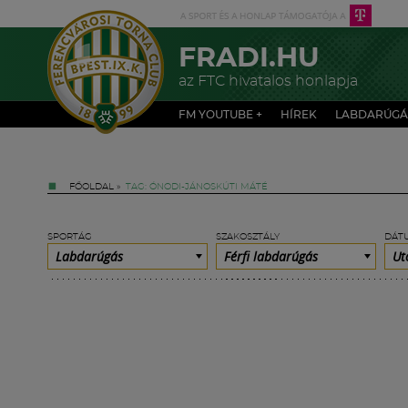
FRADI.HU
az FTC hivatalos honlapja
FM YOUTUBE +
HÍREK
LABDARÚGÁ
FŐOLDAL
»
TAG: ÓNODI-JÁNOSKÚTI MÁTÉ
SPORTÁG
SZAKOSZTÁLY
DÁT
Labdarúgás
Férfi labdarúgás
Ut