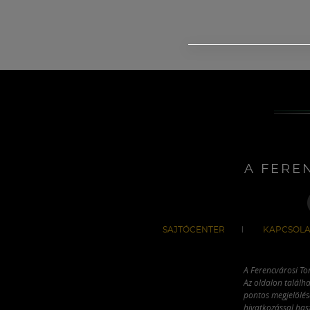
A FERE
SAJTÓCENTER
KAPCSOLA
A Ferencvárosi To
Az oldalon találha
pontos megjelölésé
hivatkozással has