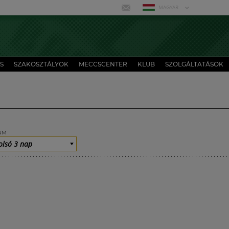
MAGYAR
S
SZAKOSZTÁLYOK
MECCSCENTER
KLUB
SZOLGÁLTATÁSOK
UM
olsó 3 nap