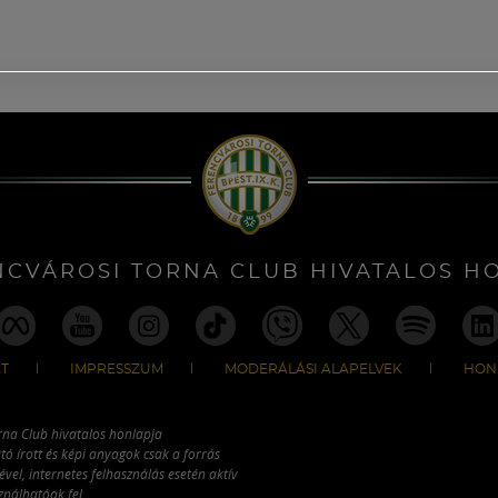
NCVÁROSI TORNA CLUB HIVATALOS H
T
IMPRESSZUM
MODERÁLÁSI ALAPELVEK
HON
rna Club hivatalos honlapja
tó írott és képi anyagok csak a forrás
vel, internetes felhasználás esetén aktív
ználhatóak fel.