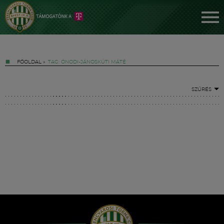
FŐOLDAL
»
TAG: ÓNODI-JÁNOSKÚTI MÁTÉ
SZŰRÉS
Jegyek
FM YouTube +
Hírek