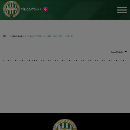
FŐOLDAL
»
TAG: ÓNODI-JÁNOSKÚTI MÁTÉ
SZŰRÉS
Jegyek
FM YouTube +
Hírek