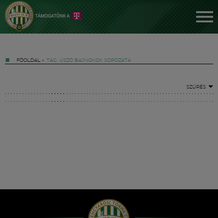
FŐOLDAL
»
TAG: ÚSZÓ BAJNOKOK SOROZATA
SZŰRÉS
Jegyek
FM YouTube +
Hírek