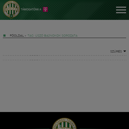
FŐOLDAL
»
TAG: ÚSZÓ BAJNOKOK SOROZATA
SZŰRÉS
Jegyek
FM YouTube +
Hírek