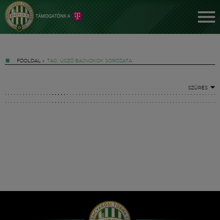
FŐOLDAL
»
TAG: ÚSZÓ BAJNOKOK SOROZATA
SZŰRÉS
Jegyek
FM YouTube +
Hírek