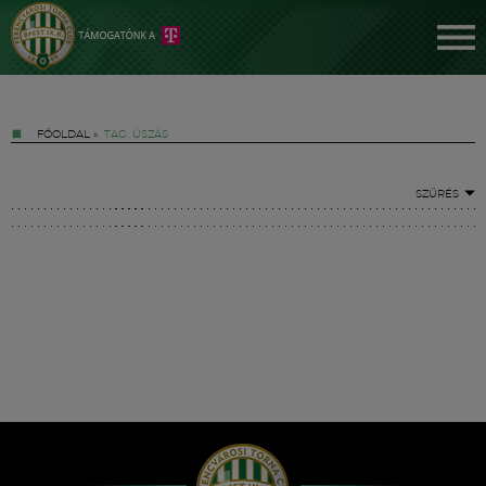
FŐOLDAL
»
TAG: ÚSZÁS
SZŰRÉS
Jegyek
FM YouTube +
Hírek