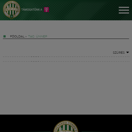
FŐOLDAL
»
TAG: ÜNNEP
SZŰRÉS
Jegyek
FM YouTube +
Hírek