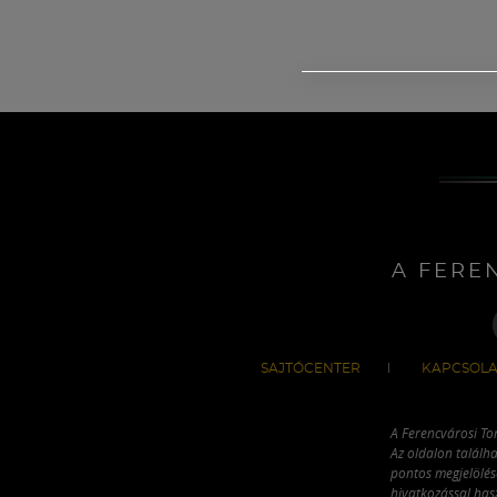
A FERE
SAJTÓCENTER
KAPCSOLA
A Ferencvárosi To
Az oldalon találha
pontos megjelölésé
hivatkozással has