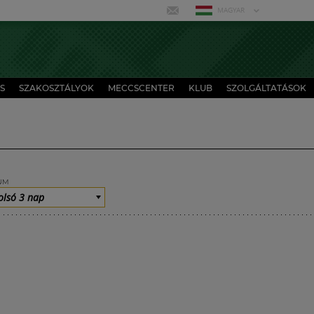
MAGYAR
S
SZAKOSZTÁLYOK
MECCSCENTER
KLUB
SZOLGÁLTATÁSOK
UM
olsó 3 nap