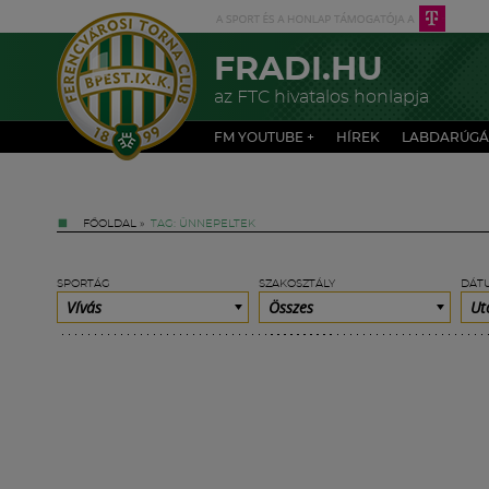
FRADI.HU
az FTC hivatalos honlapja
FM YOUTUBE +
HÍREK
LABDARÚGÁ
FŐOLDAL
»
TAG: ÜNNEPELTEK
SPORTÁG
SZAKOSZTÁLY
DÁT
Vívás
Összes
Ut