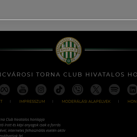
NCVÁROSI TORNA CLUB HIVATALOS H
T
IMPRESSZUM
MODERÁLÁSI ALAPELVEK
HON
rna Club hivatalos honlapja
tó írott és képi anyagok csak a forrás
vel, internetes felhasználás esetén aktív
ználhatóak fel.