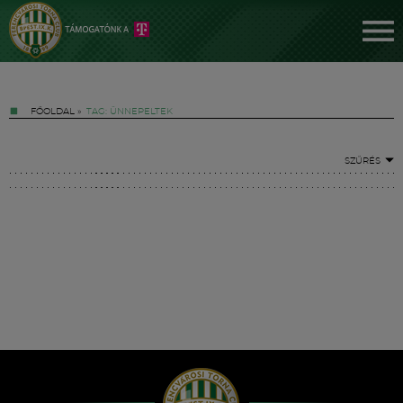
FŐOLDAL
»
TAG: ÜNNEPELTEK
SZŰRÉS
Jegyek
FM YouTube +
Hírek